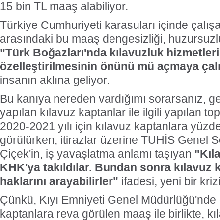
15 bin TL maaş alabiliyor.
Türkiye Cumhuriyeti karasuları içinde çalış
arasındaki bu maaş dengesizliği, huzursuz
"Türk Boğazları'nda kılavuzluk hizmetleri
özelleştirilmesinin önünü mü açmaya çalı
insanın aklına geliyor.
Bu kanıya nereden vardığımı sorarsanız, g
yapılan kılavuz kaptanlar ile ilgili yapılan t
2020-2021 yılı için kılavuz kaptanlara yü
görülürken, itirazlar üzerine TUHİS Genel 
Çiçek'in, iş yavaşlatma anlamı taşıyan
"Kıl
KHK'ya takıldılar. Bundan sonra kılavuz 
haklarını arayabilirler"
ifadesi, yeni bir kriz
Çünkü, Kıyı Emniyeti Genel Müdürlüğü'nde 
kaptanlara reva görülen maaş ile birlikte, kıl