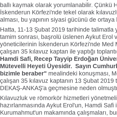
ballı kaymak olarak yorumlanabilir. Çünkü H
İskenderun Körfezi'nde tekel olarak kılavuzl
alması, bu yapının siyasi gücünü de ortaya
Hatta, 11-13 Şubat 2019 tarihinde talimatla 
tamim sonrası, başrolü üslenen Aykut Erol
yöneticilerinin İskenderun Körfezi'nde Med 
çalışan 35 kılavuz kaptan ile yaptığı toplan
Hamdi Safi, Recep Tayyip Erdoğan Ünivers
Mütevelli Heyeti Üyesidir. Sayın Cumhu
bizimle beraber"
mealindeki konuşması, Me
çalışan 35 kılavuz kaptanın 13 Şubat 2019 ta
DEKAŞ-ANKAŞ'a geçmesine neden olmuşt
Kılavuzluk ve römorkör hizmetleri yönetmeli
hazırlanmasında Aykut Erol'un, Hamdi Safi ile
Kurumahmut'un makamında çalışmaları, bu