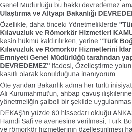
Genel Müdürlüğü bu hakkı devredemez ama
Ulaştırma ve Altyapı Bakanlığı DEVREDEB
Özellikle, daha önceki Yönetmeliklerde
"Tü
Kılavuzluk ve Römorkör Hizmetleri KAM
kesin hükmü kaldırılırken, yerine
"Türk Boğ
Kılavuzluk ve Römorkör Hizmetlerini İdar
Emniyeti Genel Müdürlüğü tarafından yapı
DEVREDEMEZ"
ifadesi, Özelleştirme yolun
kasıtlı olarak konulduğuna inanıyorum.
Öte yandan Bakanlık adına her türlü inisiyat
Ali Kurumahmut'un, ahbap-çavuş ilişkilerine 
yönetmeliğin şaibeli bir şekilde uygulanmas
DEKAŞ'ın yüzde 60 hissedarı olduğu ANKAŞ'
Hamdi Safi ve avenesine verilmesi, Türk Bo
ve römorkör hizmetlerinin özelleştirilmesi h