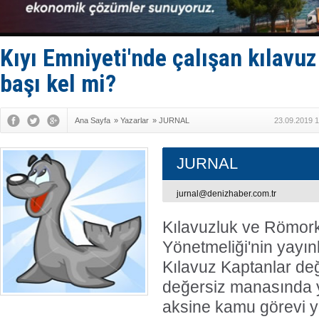
Keşfedildi
D-Marin, A
Van’da inş
ASEAN ilk 
Kıyı Emniyeti'nde çalışan kılavuz
TAYK - Eke
başı kel mi?
Ana Sayfa
»
Yazarlar
»
JURNAL
23.09.2019 1
JURNAL
jurnal@denizhaber.com.tr
Kılavuzluk ve Römork
Yönetmeliği'nin yayınl
Kılavuz Kaptanlar değ
değersiz manasında y
aksine kamu görevi y