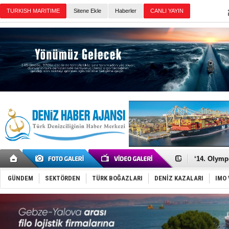
TURKISH MARITIME
Sitene Ekle
Haberler
CANLI YAYIN
Günün Haberleri
Denizcilik
Türkiye’den
‘14. Olymp
Taksi Botla
TÜRKLİM Ba
GÜNDEM
SEKTÖRDEN
TÜRK BOĞAZLARI
DENİZ KAZALARI
IMO 
SOCAR da M
Türkiye'nin
Dünyanın e
Hürmüz’de
Rusya'nın g