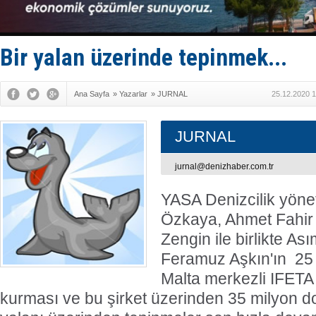
Hürmüz’de
Rusya'nın g
Keşfedildi
D-Marin, A
Bir yalan üzerinde tepinmek...
Van’da inş
Ana Sayfa
»
Yazarlar
»
JURNAL
25.12.2020 1
JURNAL
jurnal@denizhaber.com.tr
YASA Denizcilik yönet
Özkaya, Ahmet Fahir
Zengin ile birlikte As
Feramuz Aşkın'ın 25 
Malta merkezli IFETA i
kurması ve bu şirket üzerinden 35 milyon do