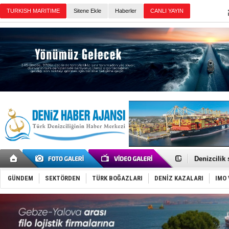
TURKISH MARITIME
Sitene Ekle
Haberler
CANLI YAYIN
Günün Haberleri
Rusya, göl
Enejota ti
Denizcilik
Türkiye’den
‘14. Olymp
GÜNDEM
SEKTÖRDEN
TÜRK BOĞAZLARI
DENİZ KAZALARI
IMO 
Taksi Botla
TÜRKLİM Ba
SOCAR da M
Türkiye'nin
Dünyanın e