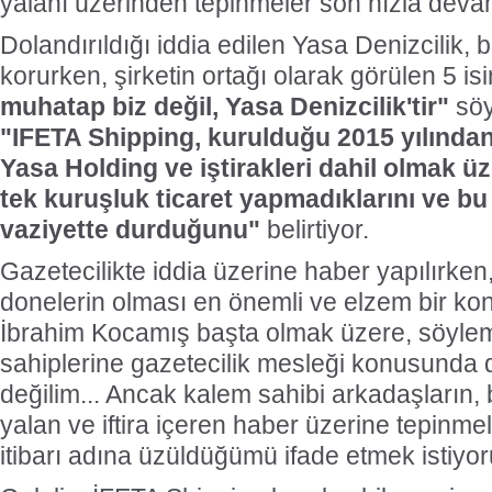
yalanı üzerinden tepinmeler son hızla deva
Dolandırıldığı iddia edilen Yasa Denizcilik, 
korurken, şirketin ortağı olarak görülen 5 is
muhatap biz değil, Yasa Denizcilik'tir"
söyl
"IFETA Shipping, kurulduğu 2015 yılında
Yasa Holding ve iştirakleri dahil olmak üze
tek kuruşluk ticaret yapmadıklarını ve bu ş
vaziyette durduğunu"
belirtiyor.
Gazetecilikte iddia üzerine haber yapılırken,
donelerin olması en önemli ve elzem bir k
İbrahim Kocamış başta olmak üzere, söylem
sahiplerine gazetecilik mesleği konusunda 
değilim... Ancak kalem sahibi arkadaşların, 
yalan ve iftira içeren haber üzerine tepinme
itibarı adına üzüldüğümü ifade etmek istiyo