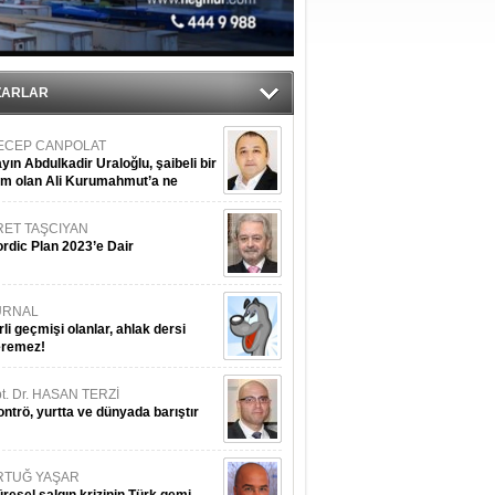
du
tı
ZARLAR
ECEP CANPOLAT
yın Abdulkadir Uraloğlu, şaibeli bir
im olan Ali Kurumahmut’a ne
nışıyorsunuz?
RET TAŞCIYAN
rdic Plan 2023’e Dair
URNAL
rli geçmişi olanlar, ahlak dersi
eremez!
t. Dr. HASAN TERZİ
ntrö, yurtta ve dünyada barıştır
RTUĞ YAŞAR