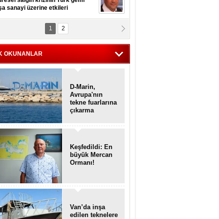
resel salgın krizinin Türk gemi
şa sanayi üzerine etkileri
1
2
pt. MESUT AZMİ GÖKSOY
lavuz kaptan kardeşlerime
hafen...
K OKUNANLAR
D-Marin,
Avrupa'nın
tekne fuarlarına
çıkarma
yapacak
Keşfedildi: En
büyük Mercan
Ormanı!
Van’da inşa
edilen teknelere