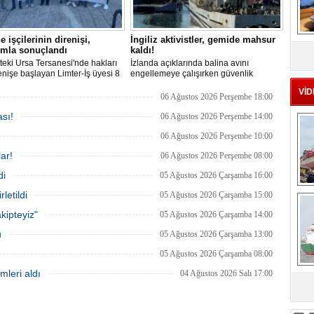
e işçilerinin direnişi,
İngiliz aktivistler, gemide mahsur
MS
ımla sonuçlandı
kaldı!
eu
teki Ursa Tersanesi'nde hakları
İzlanda açıklarında balina avını
renişe başlayan Limter-İş üyesi 8
engellemeye çalışırken güvenlik
 mücadelesi sonuç verdi. İşveren,
güçlerince durdurulan Bandero adlı
VİD
ucu görüşmesinde tüm
protesto gemisindeki 21 çevre aktivisti,
06 Ağustos 2026 Perşembe 18:00
arın ödenmesini kabul etti.
günlerdir gemiden çıkmalarına izin
sı!
, sözlerin tutulmaması halinde
verilmediğini ve temel haklarının ihlal
06 Ağustos 2026 Perşembe 14:00
in süreceğini açıkladı
edildiğini öne sürdü. Mürettebatta iki
06 Ağustos 2026 Perşembe 10:00
Britanyalı aktivist de bulunuyor.
ar!
06 Ağustos 2026 Perşembe 08:00
di
05 Ağustos 2026 Çarşamba 16:00
Ç
letildi
05 Ağustos 2026 Çarşamba 15:00
kipteyiz"
05 Ağustos 2026 Çarşamba 14:00
u
05 Ağustos 2026 Çarşamba 13:00
05 Ağustos 2026 Çarşamba 08:00
mleri aldı
04 Ağustos 2026 Salı 17:00
sa