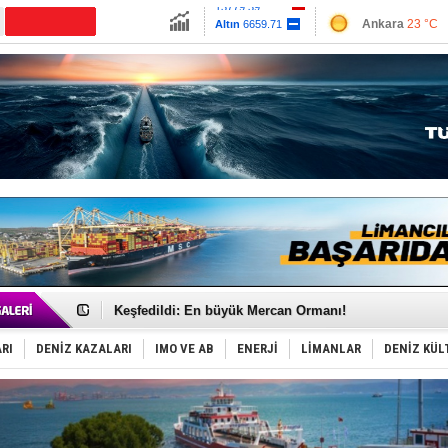
13779.39
Ankara
23 °C
Altın
6659.71
İzmir
29 °C
Dolar
47.6791
Antalya
29 °C
Euro
55.1258
Muğla
24 °C
Çanakkale
26 
Hürmüz’de bekleyen gemiler biyolojik bombaya dönü
Rusya'nın gizli filosu büyüyor!
Keşfedildi: En büyük Mercan Ormanı!
D-Marin, Avrupa'nın tekne fuarlarına çıkarma yapacak
Van’da inşa edilen teknelere yoğun talep var
RI
DENİZ KAZALARI
IMO VE AB
ENERJİ
LİMANLAR
DENİZ KÜL
ASEAN ilk P&I Sigorta Kulübünü kurmaya hazırlanıyo
TAYK - Eker Olympos Regatta'da ilk start!
İstanbul ve Çanakkale: 6 ayda 40.000 gemi
TEKNOFEST ‘Mavi Vatan’ ziyaretçi kayıtları başladı!
Tersane işçilerinin direnişi, kazanımla sonuçlandı