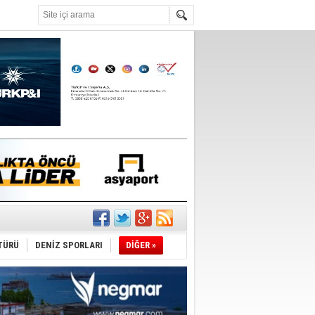
°C
şüyor
TÜRÜ
DENİZ SPORLARI
DİĞER »
r