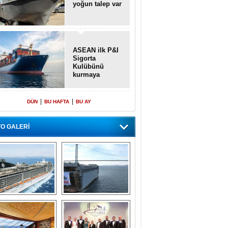
yoğun talep var
ASEAN ilk P&I
Sigorta
Kulübünü
kurmaya
hazırlanıyor
|
|
DÜN
BU HAFTA
BU AY
O GALERİ
emi içinde gemi” 
Dünyada tek! 
konsepti ile MSC 
Denizaltı yüzer 
Splendida
havuzu intikal 
seyrine başladı