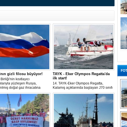
FOT
nın gizli filosu büyüyor!
TAYK - Eker Olympos Regatta'da
ilk start!
irliği'nin kısıtlayıcı
mlarıyla yüzleşen Rusya,
14. TAYK-Eker Olympos Regatta,
tırılmış doğal gaz ihracatına
Kalamış açıklarında başlayan J70 sınıfı
debilmek için gizli bir filo
yarışlarıyla ilk startını verdi. İstanbul'u 10
iyor.
gün boyunca yelken coşkusuyla
buluşturacak organizasyonun ilk
gününde 9 tekne rüzgârla buluştu.
“G