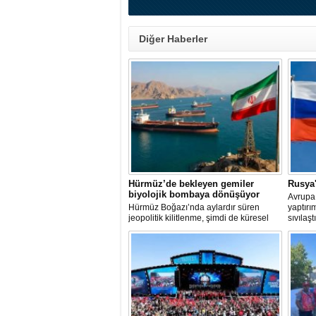
Diğer Haberler
Hürmüz’de bekleyen gemiler
Rusya'
biyolojik bombaya dönüşüyor
Avrupa B
Hürmüz Boğazı’nda aylardır süren
yaptırı
jeopolitik kilitlenme, şimdi de küresel
sıvılaş
ölçekte bir çevre felaketinin kapısını
devam e
aralamış olabilir. Sıcak sularda
geliştir
hareketsiz bekleyen binden fazla gemi,
istilacı deniz canlıları için devasa bir
üreme merkezine dönüşmüş durumda.