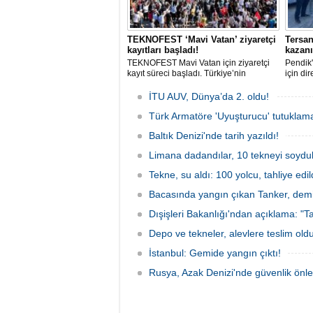
TEKNOFEST ‘Mavi Vatan’ ziyaretçi
Tersan
kayıtları başladı!
kazan
TEKNOFEST Mavi Vatan için ziyaretçi
Pendik'
kayıt süreci başladı. Türkiye’nin
için di
denizcilik ve savunma teknolojilerine
işçinin
odaklanan etkinliği, 20-23 Ağustos
arabul
İTU AUV, Dünya’da 2. oldu!
tarihleri arasında Gölcük Tersanesi
alacakl
Komutanlığı’nda gerçekleştirilecek.
Türk Armatöre 'Uyuşturucu' tutuklama
Sendika
direniş
Baltık Denizi'nde tarih yazıldı!
Limana dadandılar, 10 tekneyi soydul
Tekne, su aldı: 100 yolcu, tahliye edil
Bacasında yangın çıkan Tanker, demir
Dışişleri Bakanlığı'ndan açıklama: "Ta
Depo ve tekneler, alevlere teslim old
İstanbul: Gemide yangın çıktı!
Rusya, Azak Denizi'nde güvenlik önle