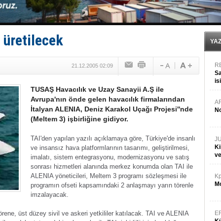
İngiliz aktivistler, gemide mahsur kaldı!
FESCO, Karadeniz'de yeni sevkiyat taleplerini durdur
DESE, BIMCO’ya katıldı
GİMBİRDER gemi inşa yan sanayinin sorunlarını tartış
 üretilecek
35 milyon TL'lik tekne projesinde karar çıktı
YA
R
21.12.2005 02:09
Sa
is
TUSAŞ Havacılık ve Uzay Sanayii A.Ş ile
da
Avrupa'nın önde gelen havacılık firmalarından
A
İtalyan ALENIA, Deniz Karakol Uçağı Projesi''nde
No
(Meltem 3) işbirliğine gidiyor.
TAI'den yapılan yazılı açıklamaya göre, Türkiye'de insanlı
J
Ki
ve insansız hava platformlarının tasarımı, geliştirilmesi,
v
imalatı, sistem entegrasyonu, modernizasyonu ve satış
sonrası hizmetleri alanında merkez konumda olan TAI ile
ALENIA yöneticileri, Meltem 3 programı sözleşmesi ile
Kp
Mo
programın ofseti kapsamındaki 2 anlaşmayı yarın törenle
imzalayacak.
rene, üst düzey sivil ve askeri yetkililer katılacak. TAI ve ALENIA
E