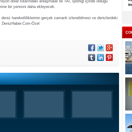
Kü
yon dolar tutarındaki anlaşmalar ile TAI, işbirliği içinde olduğu
in
rine bir yenisini daha ekleyecek.
K
eniz hareketliliklerinin gerçek zamanlı izlenebilmesi ve denizlerdeki
Kı
r.
DenizHaber.Com-Özel
it
ÇO