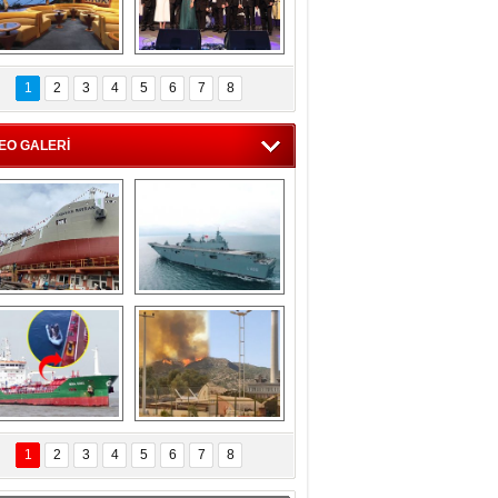
C'den 55 milyon 
5. Bosphorus Ship 
roluk turizm geliri 
Brokers Dinner, 
1
2
3
4
5
6
7
8
müjdesi
İstanbul’da yapıldı
EO GALERİ
eksan Tersanesi, 
TCG Anadolu, 
Başaran Bayrak 
tersane teknik 
tankerini suya 
seyrini tamamladı
indirdi
Göçmenlerin 
Milas’taki yangın 
imdadına Türk 
yeniden termik 
1
2
3
4
5
6
7
8
hipli MINA DENIZ 
santrallere doğru 
yetişti
ilerliyor