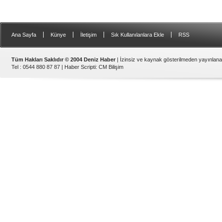
|
|
|
|
Ana Sayfa
Künye
İletişim
Sık Kullanılanlara Ekle
RSS
Tüm Hakları Saklıdır © 2004 Deniz Haber
| İzinsiz ve kaynak gösterilmeden yayınlan
Tel : 0544 880 87 87 |
Haber Scripti
:
CM Bilişim