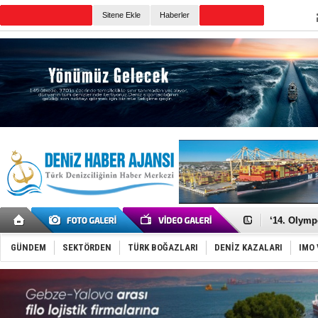
Sitene Ekle
Haberler
Günün Haberleri
Denizcilik
Türkiye’den
‘14. Olymp
Taksi Botla
TÜRKLİM Ba
GÜNDEM
SEKTÖRDEN
TÜRK BOĞAZLARI
DENİZ KAZALARI
IMO 
SOCAR da M
Türkiye'nin
Dünyanın e
Hürmüz’de
Rusya'nın g