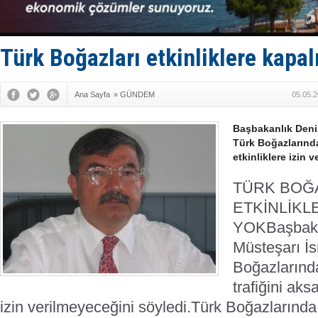
Keşfedildi
D-Marin, A
Van’da inş
ASEAN ilk 
Türk Boğazları etkinliklere kapal
TAYK - Eke
Ana Sayfa
»
GÜNDEM
05.05.2
Başbakanlık Deniz
Türk Boğazlarında
etkinliklere izin 
TÜRK BOĞ
ETKİNLİKLE
YOK
Başbaka
Müsteşarı İ
Boğazlarınd
trafiğini aks
izin verilmeyeceğini söyledi.
Türk Boğazlarında 