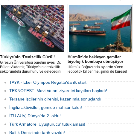
kısıtlamaya başladı. Bu durum,
Yarış Kulübü (TAYK), Türkiye Yelken
bölgedeki gıda güvenliğini tehdit ediyor.
Federasyonu ve Eker Süt Ürünleri iş
birliğiyle hayata geçirilecek olan 14.
TAYK - Eker Olympos Regatta, 7
Ağustos'ta start alacak ve 16 Ağustos'a
kadar deniz tutkunlarını bir araya
getirecek. "Rüzgâ
Türkiye'nin ‘Denizcilik Gücü’!
Hürmüz’de bekleyen gemiler
biyolojik bombaya dönüşüyor
Giresun Üniversitesi öğretim üyesi Dr.
Bülent Akdemir, Türkiye'nin denizcilik
Hürmüz Boğazı’nda aylardır süren
sektöründeki durumunu ve geleceğini
jeopolitik kilitlenme, şimdi de küresel
değerlendirdi.
ölçekte bir çevre felaketinin kapısını
aralamış olabilir. Sıcak sularda
TAYK - Eker Olympos Regatta'da ilk start!
hareketsiz bekleyen binden fazla gemi,
istilacı deniz canlıları için devasa bir
TEKNOFEST ‘Mavi Vatan’ ziyaretçi kayıtları başladı!
üreme merkezine dönüşmüş durumda.
Tersane işçilerinin direnişi, kazanımla sonuçlandı
İngiliz aktivistler, gemide mahsur kaldı!
İTU AUV, Dünya’da 2. oldu!
Türk Armatöre 'Uyuşturucu' tutuklaması!
Baltık Denizi'nde tarih yazıldı!