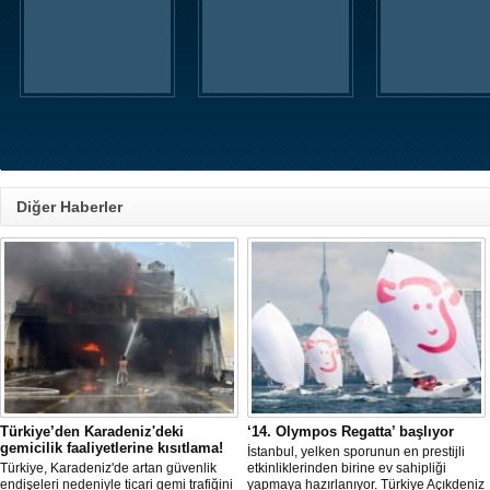
Diğer Haberler
Türkiye’den Karadeniz'deki
‘14. Olympos Regatta’ başlıyor
gemicilik faaliyetlerine kısıtlama!
İstanbul, yelken sporunun en prestijli
Türkiye, Karadeniz'de artan güvenlik
etkinliklerinden birine ev sahipliği
endişeleri nedeniyle ticari gemi trafiğini
yapmaya hazırlanıyor. Türkiye Açıkdeniz