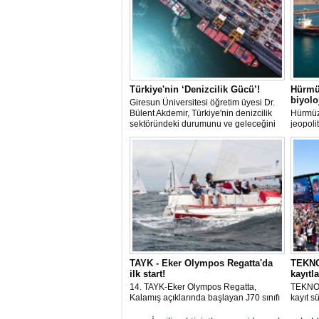
Türkiye'nin ‘Denizcilik Gücü’!
Hürmü
biyol
Giresun Üniversitesi öğretim üyesi Dr.
Bülent Akdemir, Türkiye'nin denizcilik
Hürmüz
sektöründeki durumunu ve geleceğini
jeopoli
değerlendirdi.
ölçekte
aralamı
hareket
istilacı
üreme 
TAYK - Eker Olympos Regatta'da
TEKNOF
ilk start!
kayıtla
14. TAYK-Eker Olympos Regatta,
TEKNOF
Kalamış açıklarında başlayan J70 sınıfı
kayıt s
yarışlarıyla ilk startını verdi. İstanbul'u 10
denizci