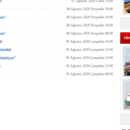
an etkinliği, 20-23 Ağustos
arabulucu görüşmesinde tüm
ı!
07 Ağustos 2026 Cuma 14:00
ri arasında Gölcük Tersanesi
alacakların ödenmesini kabul etti.
lığı’nda gerçekleştirilecek.
Sendika, sözlerin tutulmaması halinde
06 Ağustos 2026 Perşembe 18:00
direnişin süreceğini açıkladı
MS
sı!
06 Ağustos 2026 Perşembe 14:00
eu
06 Ağustos 2026 Perşembe 10:00
ar!
06 Ağustos 2026 Perşembe 08:00
VİD
di
05 Ağustos 2026 Çarşamba 16:00
letildi
05 Ağustos 2026 Çarşamba 15:00
kipteyiz"
05 Ağustos 2026 Çarşamba 14:00
u
05 Ağustos 2026 Çarşamba 13:00
05 Ağustos 2026 Çarşamba 08:00
Ç
sa