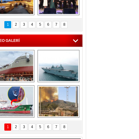
C'den 55 milyon 
5. Bosphorus Ship 
roluk turizm geliri 
Brokers Dinner, 
1
2
3
4
5
6
7
8
müjdesi
İstanbul’da yapıldı
EO GALERİ
eksan Tersanesi, 
TCG Anadolu, 
Başaran Bayrak 
tersane teknik 
tankerini suya 
seyrini tamamladı
indirdi
Göçmenlerin 
Milas’taki yangın 
imdadına Türk 
yeniden termik 
1
2
3
4
5
6
7
8
hipli MINA DENIZ 
santrallere doğru 
yetişti
ilerliyor