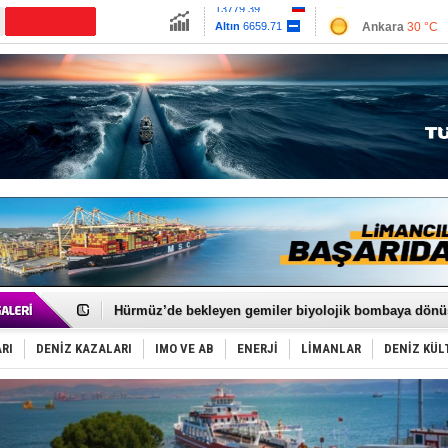
13779.39
Ankara
30 °C
Altın
6659.71
İzmir
34 °C
Dolar
47.6791
Antalya
36 °C
Euro
55.1258
Muğla
31 °C
Çanakkale
32 
Türkiye'nin ‘Denizcilik Gücü’!
Dünyanın en tehlikeli yosunu: Yüz binlerce canlıyı ö
Hürmüz’de bekleyen gemiler biyolojik bombaya dönü
Rusya'nın gizli filosu büyüyor!
Keşfedildi: En büyük Mercan Ormanı!
RI
DENİZ KAZALARI
IMO VE AB
ENERJİ
LİMANLAR
DENİZ KÜL
D-Marin, Avrupa'nın tekne fuarlarına çıkarma yapacak
Van’da inşa edilen teknelere yoğun talep var
ASEAN ilk P&I Sigorta Kulübünü kurmaya hazırlanıyo
TAYK - Eker Olympos Regatta'da ilk start!
İstanbul ve Çanakkale: 6 ayda 40.000 gemi