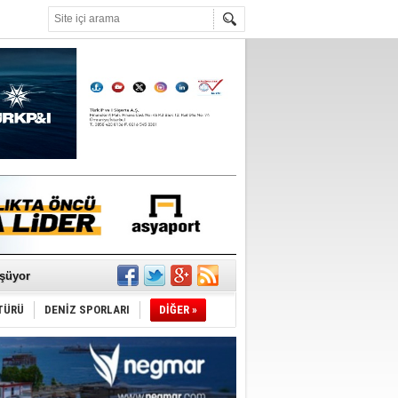
°C
ldürmüş
şüyor
TÜRÜ
DENİZ SPORLARI
DİĞER »
r