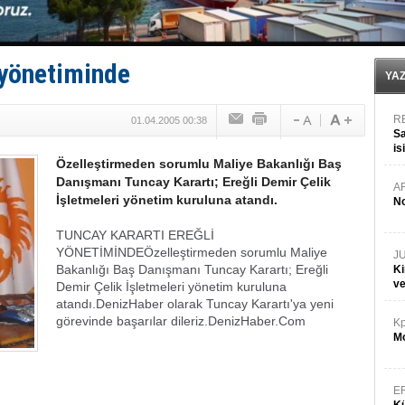
TEKNOFEST ‘Mavi Vatan’ ziyaretçi kayıtları başladı!
Tersane işçilerinin direnişi, kazanımla sonuçlandı
İngiliz aktivistler, gemide mahsur kaldı!
FESCO, Karadeniz'de yeni sevkiyat taleplerini durdur
 yönetiminde
DESE, BIMCO’ya katıldı
YA
R
01.04.2005 00:38
Sa
is
Özelleştirmeden sorumlu Maliye Bakanlığı Baş
da
Danışmanı Tuncay Karartı; Ereğli Demir Çelik
A
İşletmeleri yönetim kuruluna atandı.
No
TUNCAY KARARTI EREĞLİ
YÖNETİMİNDE
Özelleştirmeden sorumlu Maliye
J
Bakanlığı Baş Danışmanı Tuncay Karartı; Ereğli
Ki
v
Demir Çelik İşletmeleri yönetim kuruluna
atandı.
DenizHaber olarak Tuncay Karartı'ya yeni
görevinde başarılar dileriz.
DenizHaber.Com
Kp
Mo
E