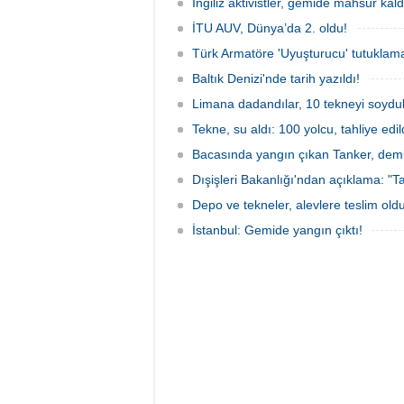
gün boyunca yelken coşkusuyla
odaklan
İngiliz aktivistler, gemide mahsur kald
buluşturacak organizasyonun ilk
tarihle
gününde 9 tekne rüzgârla buluştu.
İTU AUV, Dünya’da 2. oldu!
Komutan
Türk Armatöre 'Uyuşturucu' tutuklama
Baltık Denizi'nde tarih yazıldı!
Limana dadandılar, 10 tekneyi soydul
Tekne, su aldı: 100 yolcu, tahliye edil
Bacasında yangın çıkan Tanker, demir
Dışişleri Bakanlığı'ndan açıklama: "Ta
Depo ve tekneler, alevlere teslim old
İstanbul: Gemide yangın çıktı!