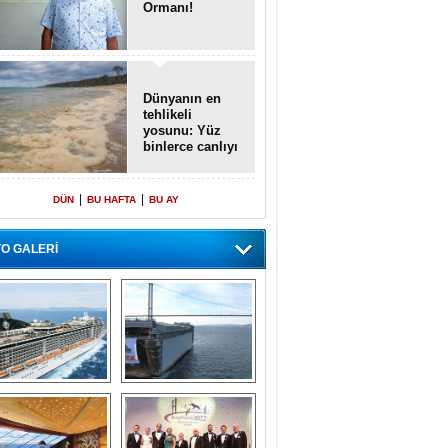
Ormanı!
Dünyanın en
tehlikeli
yosunu: Yüz
binlerce canlıyı
öldürmüş
|
|
DÜN
BU HAFTA
BU AY
O GALERİ
emi içinde gemi” 
Dünyada tek! 
konsepti ile MSC 
Denizaltı yüzer 
Splendida
havuzu intikal 
seyrine başladı