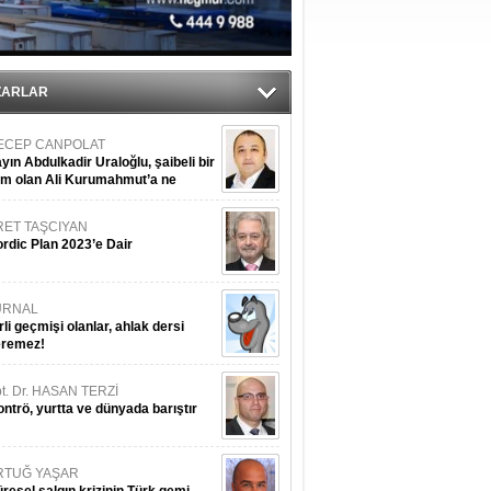
du
ZARLAR
ECEP CANPOLAT
yın Abdulkadir Uraloğlu, şaibeli bir
im olan Ali Kurumahmut’a ne
nışıyorsunuz?
RET TAŞCIYAN
rdic Plan 2023’e Dair
URNAL
rli geçmişi olanlar, ahlak dersi
eremez!
t. Dr. HASAN TERZİ
ntrö, yurtta ve dünyada barıştır
RTUĞ YAŞAR