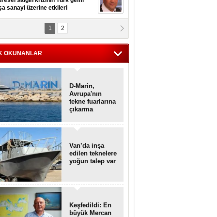
resel salgın krizinin Türk gemi
şa sanayi üzerine etkileri
1
2
pt. MESUT AZMİ GÖKSOY
lavuz kaptan kardeşlerime
hafen...
K OKUNANLAR
D-Marin,
Avrupa'nın
tekne fuarlarına
çıkarma
yapacak
Van’da inşa
edilen teknelere
yoğun talep var
Keşfedildi: En
büyük Mercan