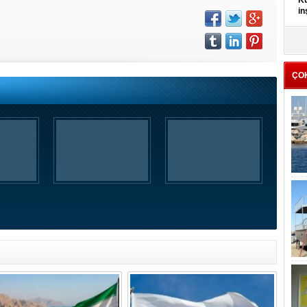
Kü
in
K
Kı
it
ÇO