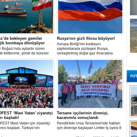
z’de bekleyen gemiler
Rusya'nın gizli filosu büyüyor!
ojik bombaya dönüşüyor
Avrupa Birliği'nin kısıtlayıcı
 Boğazı’nda aylardır süren
yaptırımlarıyla yüzleşen Rusya,
tik kilitlenme, şimdi de küresel
sıvılaştırılmış doğal gaz ihracatına
 bir çevre felaketinin kapısını
devam edebilmek için gizli bir filo
ş olabilir. Sıcak sularda
geliştiriyor.
siz bekleyen binden fazla gemi,
 deniz canlıları için devasa bir
merkezine dönüşmüş durumda.
FOT
EST ‘Mavi Vatan’ ziyaretçi
Tersane işçilerinin direnişi,
rı başladı!
kazanımla sonuçlandı
“G
EST Mavi Vatan için ziyaretçi
Pendik'teki Ursa Tersanesi'nde hakları
üreci başladı. Türkiye’nin
için direnişe başlayan Limter-İş üyesi 8
lik ve savunma teknolojilerine
işçinin mücadelesi sonuç verdi. İşveren,