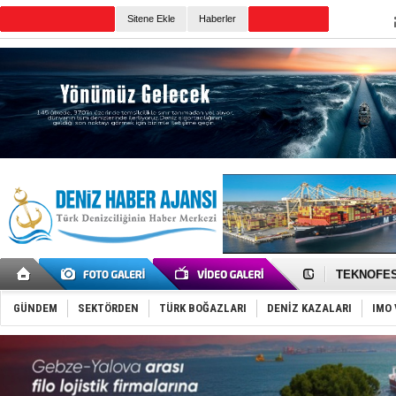
TURKISH MARITIME
Sitene Ekle
Haberler
CANLI YAYIN
Günün Haberleri
TAYK - Eke
İstanbul v
TEKNOFEST 
Tersane işç
İngiliz akt
GÜNDEM
SEKTÖRDEN
TÜRK BOĞAZLARI
DENİZ KAZALARI
IMO 
FESCO, Kar
DESE, BIMC
GİMBİRDER 
35 milyon T
İnsansız c