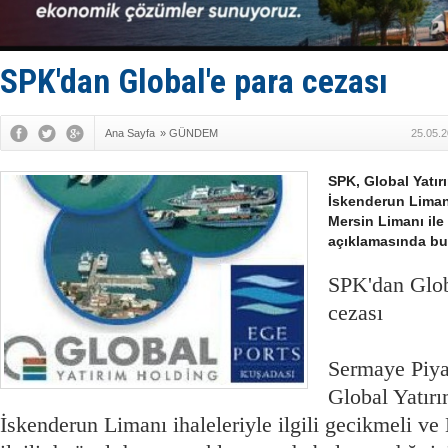
Yüzyıl son
Anadolu Te
Derince, I
Tüpraş, ha
SPK'dan Global'e para cezası
İTU AUV, D
Ana Sayfa
»
GÜNDEM
25.05.2
SPK, Global Yatır
İskenderun Limanı 
Mersin Limanı ile 
açıklamasında bul
SPK'dan Glob
cezası
Sermaye Piya
Global Yatırı
İskenderun Limanı ihaleleriyle ilgili gecikmeli ve