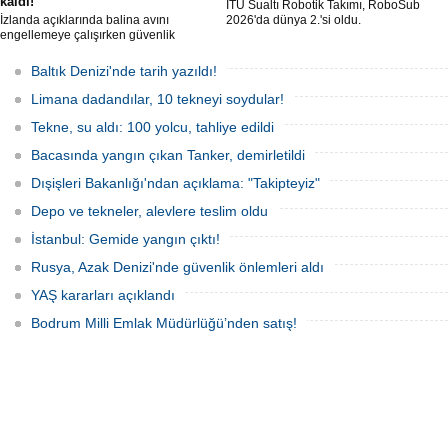
kaldı!
İTÜ Sualtı Robotik Takımı, RoboSub
İzlanda açıklarında balina avını
2026'da dünya 2.'si oldu.
engellemeye çalışırken güvenlik
güçlerince durdurulan Bandero adlı
protesto gemisindeki 21 çevre aktivisti,
Baltık Denizi'nde tarih yazıldı!
günlerdir gemiden çıkmalarına izin
verilmediğini ve temel haklarının ihlal
Limana dadandılar, 10 tekneyi soydular!
edildiğini öne sürdü. Mürettebatta iki
Britanyalı aktivist de bulunuyor.
Tekne, su aldı: 100 yolcu, tahliye edildi
Bacasında yangın çıkan Tanker, demirletildi
Dışişleri Bakanlığı'ndan açıklama: "Takipteyiz"
Depo ve tekneler, alevlere teslim oldu
İstanbul: Gemide yangın çıktı!
Rusya, Azak Denizi'nde güvenlik önlemleri aldı
YAŞ kararları açıklandı
Bodrum Milli Emlak Müdürlüğü’nden satış!