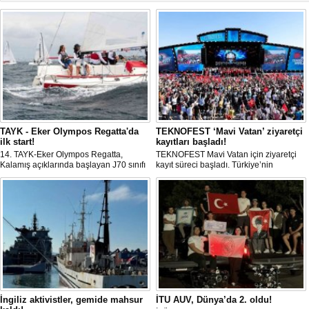
TAYK - Eker Olympos Regatta'da
TEKNOFEST ‘Mavi Vatan’ ziyaretçi
ilk start!
kayıtları başladı!
14. TAYK-Eker Olympos Regatta,
TEKNOFEST Mavi Vatan için ziyaretçi
Kalamış açıklarında başlayan J70 sınıfı
kayıt süreci başladı. Türkiye’nin
yarışlarıyla ilk startını verdi. İstanbul'u 10
denizcilik ve savunma teknolojilerine
gün boyunca yelken coşkusuyla
odaklanan etkinliği, 20-23 Ağustos
buluşturacak organizasyonun ilk
tarihleri arasında Gölcük Tersanesi
gününde 9 tekne rüzgârla buluştu.
Komutanlığı’nda gerçekleştirilecek.
İngiliz aktivistler, gemide mahsur
İTU AUV, Dünya’da 2. oldu!