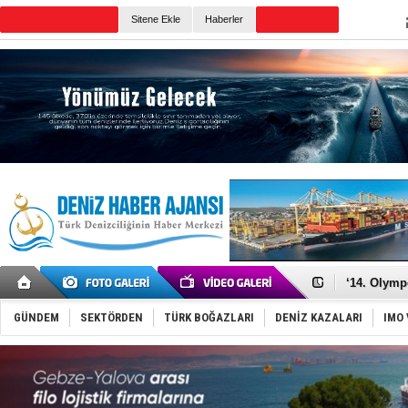
Sitene Ekle
Haberler
Günün Haberleri
Denizcilik
Türkiye’den
‘14. Olymp
Taksi Botla
TÜRKLİM Ba
GÜNDEM
SEKTÖRDEN
TÜRK BOĞAZLARI
DENİZ KAZALARI
IMO 
SOCAR da M
Türkiye'nin
Dünyanın e
Hürmüz’de
Rusya'nın g