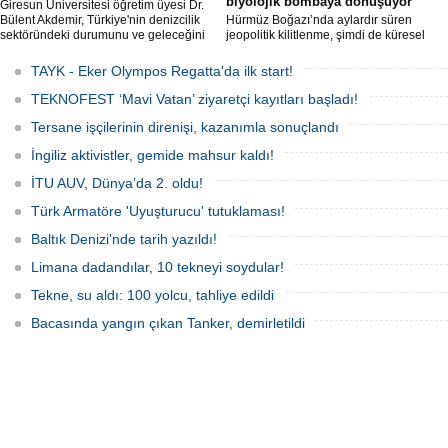
biyolojik bombaya dönüşüyor
Giresun Üniversitesi öğretim üyesi Dr.
Bülent Akdemir, Türkiye'nin denizcilik
Hürmüz Boğazı’nda aylardır süren
sektöründeki durumunu ve geleceğini
jeopolitik kilitlenme, şimdi de küresel
değerlendirdi.
ölçekte bir çevre felaketinin kapısını
aralamış olabilir. Sıcak sularda
TAYK - Eker Olympos Regatta'da ilk start!
hareketsiz bekleyen binden fazla gemi,
istilacı deniz canlıları için devasa bir
TEKNOFEST ‘Mavi Vatan’ ziyaretçi kayıtları başladı!
üreme merkezine dönüşmüş durumda.
Tersane işçilerinin direnişi, kazanımla sonuçlandı
İngiliz aktivistler, gemide mahsur kaldı!
İTU AUV, Dünya’da 2. oldu!
Türk Armatöre 'Uyuşturucu' tutuklaması!
Baltık Denizi'nde tarih yazıldı!
Limana dadandılar, 10 tekneyi soydular!
Tekne, su aldı: 100 yolcu, tahliye edildi
Bacasında yangın çıkan Tanker, demirletildi