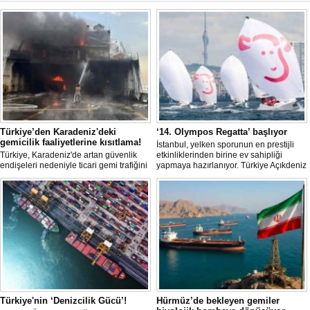
Türkiye’den Karadeniz'deki
‘14. Olympos Regatta’ başlıyor
gemicilik faaliyetlerine kısıtlama!
İstanbul, yelken sporunun en prestijli
Türkiye, Karadeniz'de artan güvenlik
etkinliklerinden birine ev sahipliği
endişeleri nedeniyle ticari gemi trafiğini
yapmaya hazırlanıyor. Türkiye Açıkdeniz
kısıtlamaya başladı. Bu durum,
Yarış Kulübü (TAYK), Türkiye Yelken
bölgedeki gıda güvenliğini tehdit ediyor.
Federasyonu ve Eker Süt Ürünleri iş
birliğiyle hayata geçirilecek olan 14.
TAYK - Eker Olympos Regatta, 7
Ağustos'ta start alacak ve 16 Ağustos'a
kadar deniz tutkunlarını bir araya
getirecek. "Rüzgâ
Türkiye'nin ‘Denizcilik Gücü’!
Hürmüz’de bekleyen gemiler