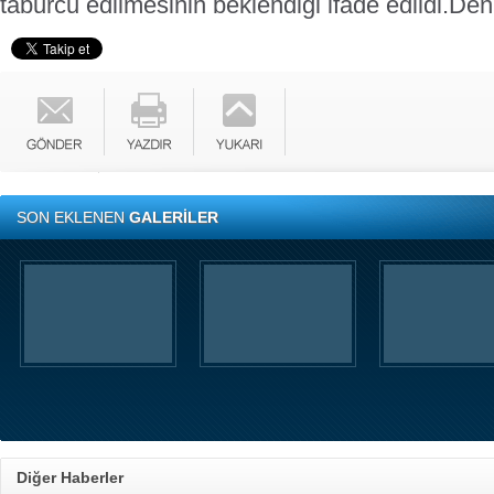
taburcu edilmesinin beklendiği ifade edildi.
Den
SON EKLENEN
GALERİLER
Diğer Haberler