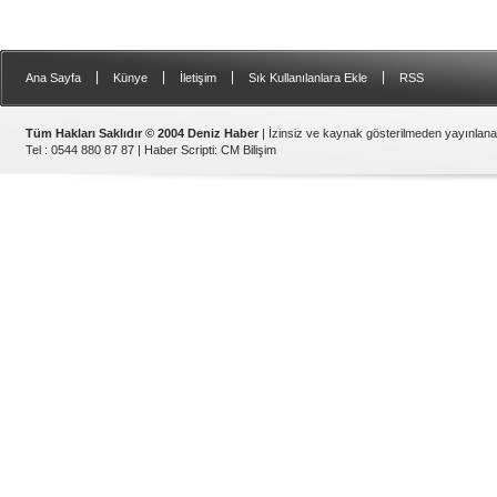
|
|
|
|
Ana Sayfa
Künye
İletişim
Sık Kullanılanlara Ekle
RSS
Tüm Hakları Saklıdır © 2004 Deniz Haber
| İzinsiz ve kaynak gösterilmeden yayınlan
Tel : 0544 880 87 87 |
Haber Scripti
:
CM Bilişim