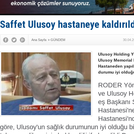
Keşfedildi
D-Marin, A
Van’da inş
ASEAN ilk 
Saffet Ulusoy hastaneye kaldırıl
TAYK - Eke
Ana Sayfa
»
GÜNDEM
30.04.2
Ulusoy Holding Y
Ulusoy Memorial H
Hastaneden yapıl
durumu iyi olduğu 
RODER Yöne
ve Ulusoy H
eş Başkanı 
Hastanesi'ne
Hastanesi'n
göre, Ulusoy'un sağlık durumunun iyi olduğu bi