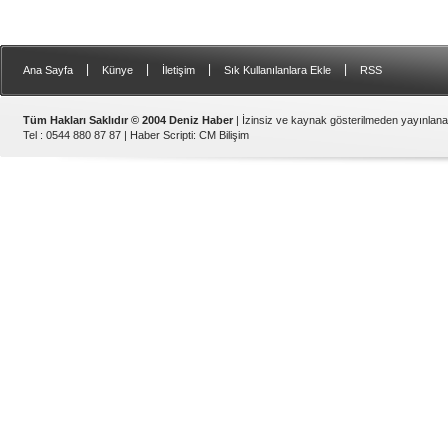
|
|
|
|
Ana Sayfa
Künye
İletişim
Sık Kullanılanlara Ekle
RSS
Tüm Hakları Saklıdır © 2004 Deniz Haber
| İzinsiz ve kaynak gösterilmeden yayınlan
Tel : 0544 880 87 87 |
Haber Scripti
:
CM Bilişim