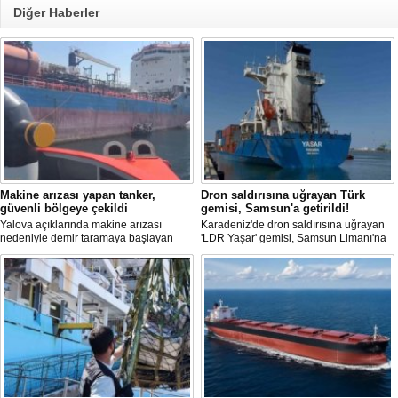
Diğer Haberler
Makine arızası yapan tanker,
Dron saldırısına uğrayan Türk
güvenli bölgeye çekildi
gemisi, Samsun'a getirildi!
Yalova açıklarında makine arızası
Karadeniz'de dron saldırısına uğrayan
nedeniyle demir taramaya başlayan
'LDR Yaşar' gemisi, Samsun Limanı'na
tanker, römorkör eşliğinde güvenli
güvenli bir şekilde ulaştı. Saldırıda can
şekilde demirleme sahasına alındı.
kaybı yaşanmadı, ancak büyük çapta
maddi hasar oluştu.