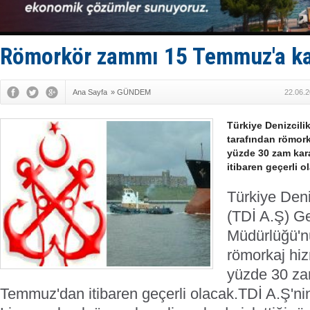
Enejota ti
Denizcilik
Türkiye’den
‘14. Olymp
Römorkör zammı 15 Temmuz'a ka
Taksi Botla
Ana Sayfa
»
GÜNDEM
22.06.2
Türkiye Denizcilik
tarafından römorkaj
yüzde 30 zam kar
itibaren geçerli ol
Türkiye Deni
(TDİ A.Ş) G
Müdürlüğü'n
römorkaj hizme
yüzde 30 za
Temmuz'dan itibaren geçerli olacak.
TDİ A.Ş'ni