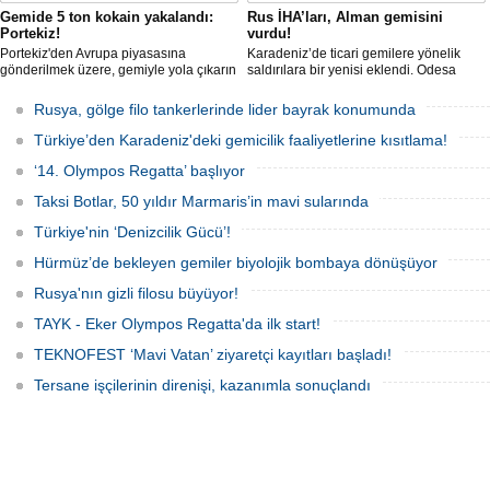
Gemide 5 ton kokain yakalandı:
Rus İHA’ları, Alman gemisini
Portekiz!
vurdu!
Portekiz'den Avrupa piyasasına
Karadeniz’de ticari gemilere yönelik
gönderilmek üzere, gemiyle yola çıkarın
saldırılara bir yenisi eklendi. Odesa
5 ton kokain, Portekiz polisi ile Portekiz
açıklarında birden fazla İHA’nın hedef
hava ve deniz kuvvetlerinin
aldığı Alman işletmesindeki Emil
Rusya, gölge filo tankerlerinde lider bayrak konumunda
operasyonuyla durduruldu. Operasyon
gemisinde yangın çıktı; teknik sistemler
kapsamında, gemideki iki yabancı
durunca mürettebat tahliye edildi.
Türkiye’den Karadeniz'deki gemicilik faaliyetlerine kısıtlama!
uyruklu kişi bir gemi mürettebatı
gözaltına alındı.
‘14. Olympos Regatta’ başlıyor
Taksi Botlar, 50 yıldır Marmaris’in mavi sularında
Türkiye'nin ‘Denizcilik Gücü’!
Hürmüz’de bekleyen gemiler biyolojik bombaya dönüşüyor
Rusya'nın gizli filosu büyüyor!
TAYK - Eker Olympos Regatta'da ilk start!
TEKNOFEST ‘Mavi Vatan’ ziyaretçi kayıtları başladı!
Tersane işçilerinin direnişi, kazanımla sonuçlandı