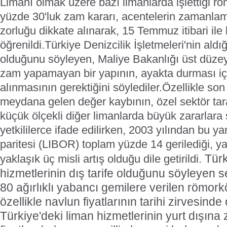
Limanı olmak üzere bazı limanlarda işlettiği r
yüzde 30'luk zam kararı, acentelerin zamanl
zorluğu dikkate alınarak, 15 Temmuz itibari ile 
öğrenildi.
Türkiye Denizcilik İşletmeleri'nin ald
olduğunu söyleyen, Maliye Bakanlığı üst düzey y
zam yapamayan bir yapının, ayakta durması iç
alınmasının gerektiğini söylediler.
Özellikle son
meydana gelen değer kaybının, özel sektör tara
küçük ölçekli diğer limanlarda büyük zararlara 
yetkililerce ifade edilirken, 2003 yılından bu y
paritesi (LIBOR) toplam yüzde 14 gerilediği, yak
Türk
yaklaşık üç misli artış olduğu dile getirildi.
hizmetlerinin dış tarife olduğunu söyleyen se
80 ağırlıklı yabancı gemilere verilen römork
özellikle navlun fiyatlarının tarihi zirvesin
Türkiye'deki liman hizmetlerinin yurt dışına 