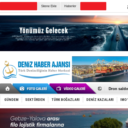
TURKISH MARITIME
Sitene Ekle
Haberler
CANLI YAYIN
Günün Haberleri
Gemi tasar
Makine arı
Dron saldı
'REGAL 1' i
Gemide 5 t
GÜNDEM
SEKTÖRDEN
TÜRK BOĞAZLARI
DENİZ KAZALARI
IMO 
Yakıt barcı
Rus İHA’la
Karadeniz’
Tatil hesab
Rusya, göl