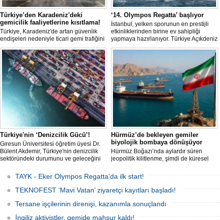
Türkiye’den Karadeniz'deki
‘14. Olympos Regatta’ başlıyor
gemicilik faaliyetlerine kısıtlama!
İstanbul, yelken sporunun en prestijli
Türkiye, Karadeniz'de artan güvenlik
etkinliklerinden birine ev sahipliği
endişeleri nedeniyle ticari gemi trafiğini
yapmaya hazırlanıyor. Türkiye Açıkdeniz
kısıtlamaya başladı. Bu durum,
Yarış Kulübü (TAYK), Türkiye Yelken
bölgedeki gıda güvenliğini tehdit ediyor.
Federasyonu ve Eker Süt Ürünleri iş
birliğiyle hayata geçirilecek olan 14.
TAYK - Eker Olympos Regatta, 7
Ağustos'ta start alacak ve 16 Ağustos'a
kadar deniz tutkunlarını bir araya
getirecek. "Rüzgâ
Türkiye'nin ‘Denizcilik Gücü’!
Hürmüz’de bekleyen gemiler
biyolojik bombaya dönüşüyor
Giresun Üniversitesi öğretim üyesi Dr.
Bülent Akdemir, Türkiye'nin denizcilik
Hürmüz Boğazı’nda aylardır süren
sektöründeki durumunu ve geleceğini
jeopolitik kilitlenme, şimdi de küresel
değerlendirdi.
ölçekte bir çevre felaketinin kapısını
aralamış olabilir. Sıcak sularda
TAYK - Eker Olympos Regatta'da ilk start!
hareketsiz bekleyen binden fazla gemi,
istilacı deniz canlıları için devasa bir
TEKNOFEST ‘Mavi Vatan’ ziyaretçi kayıtları başladı!
üreme merkezine dönüşmüş durumda.
Tersane işçilerinin direnişi, kazanımla sonuçlandı
İngiliz aktivistler, gemide mahsur kaldı!