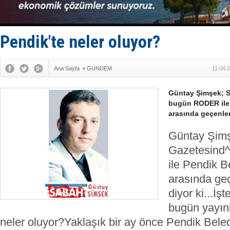
Keşfedildi
D-Marin, A
Van’da inş
ASEAN ilk 
Pendik'te neler oluyor?
TAYK - Eke
Ana Sayfa
»
GÜNDEM
11.04.
Güntay Şimşek; 
bugün RODER ile 
arasında geçenlere
Güntay Şimş
Gazetesind
ile Pendik B
arasında geç
diyor ki...
İşt
bugün yayınl
neler oluyor?
Yaklaşık bir ay önce Pendik Bele