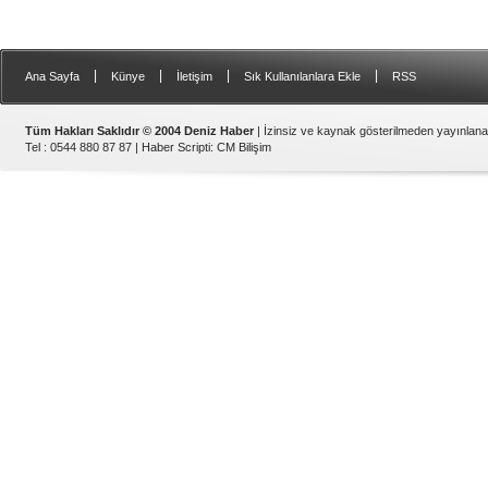
|
|
|
|
Ana Sayfa
Künye
İletişim
Sık Kullanılanlara Ekle
RSS
Tüm Hakları Saklıdır © 2004 Deniz Haber
| İzinsiz ve kaynak gösterilmeden yayınlan
Tel : 0544 880 87 87 |
Haber Scripti
:
CM Bilişim