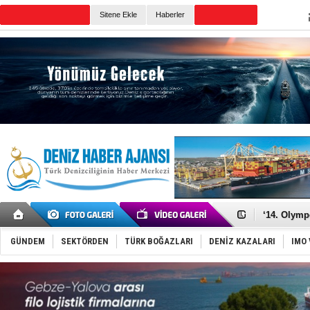
TURKISH MARITIME
Sitene Ekle
Haberler
CANLI YAYIN
Günün Haberleri
Denizcilik
Türkiye’den
‘14. Olymp
Taksi Botla
TÜRKLİM Ba
GÜNDEM
SEKTÖRDEN
TÜRK BOĞAZLARI
DENİZ KAZALARI
IMO 
SOCAR da M
Türkiye'nin
Dünyanın e
Hürmüz’de
Rusya'nın g