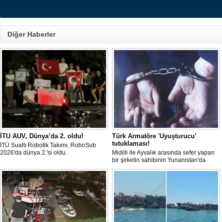
Diğer Haberler
İTU AUV, Dünya’da 2. oldu!
Türk Armatöre 'Uyuşturucu'
tutuklaması!
İTÜ Sualtı Robotik Takımı, RoboSub
2026'da dünya 2.'si oldu.
Midilli ile Ayvalık arasında sefer yapan
bir şirketin sahibinin Yunanistan'da
tutuklandığı bildirildi.