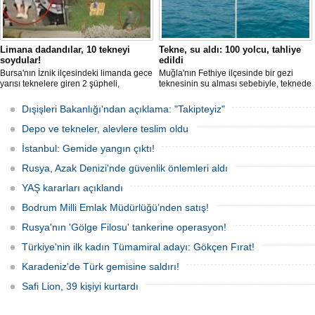
Limana dadandılar, 10 tekneyi
Tekne, su aldı: 100 yolcu, tahliye
soydular!
edildi
Bursa'nın İznik ilçesindeki limanda gece
Muğla'nın Fethiye ilçesinde bir gezi
yarısı teknelere giren 2 şüpheli,
teknesinin su alması sebebiyle, teknede
elektronik cihazlar ve değerli eşyalar
bulunan 100 yolcu tahliye edildi,
çaldı. Olay, güvenlik kameralarına
teknenin batmaması için bölgede
Dışişleri Bakanlığı'ndan açıklama: "Takipteyiz"
yansıdı, tekne sahiplerinin ihbarıyla
kurtarma çalışması başlatıldı.
jandarma inceleme başlattı.
Depo ve tekneler, alevlere teslim oldu
İstanbul: Gemide yangın çıktı!
Rusya, Azak Denizi'nde güvenlik önlemleri aldı
YAŞ kararları açıklandı
Bodrum Milli Emlak Müdürlüğü’nden satış!
Rusya'nın 'Gölge Filosu' tankerine operasyon!
Türkiye'nin ilk kadın Tümamiral adayı: Gökçen Fırat!
Karadeniz'de Türk gemisine saldırı!
Safi Lion, 39 kişiyi kurtardı