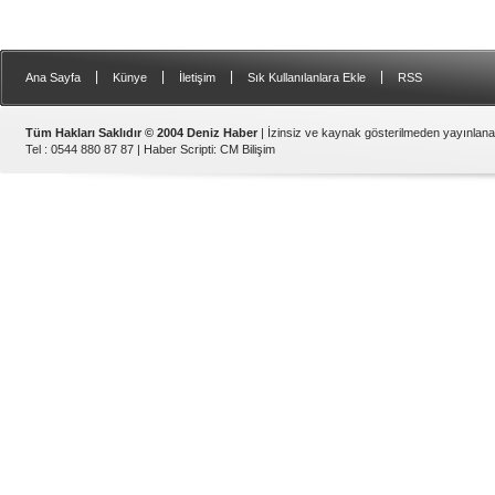
|
|
|
|
Ana Sayfa
Künye
İletişim
Sık Kullanılanlara Ekle
RSS
Tüm Hakları Saklıdır © 2004 Deniz Haber
| İzinsiz ve kaynak gösterilmeden yayınlan
Tel : 0544 880 87 87 |
Haber Scripti
:
CM Bilişim