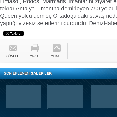
Limasol, Rodos, Marmaris limanlarını ziyaret e
tekrar Antalya Limanına demirleyen 750 yolcu k
Queen yolcu gemisi, Ortadoğu'daki savaş ned
yaptığı vizesiz seferlerini durdurdu.
DenizHabe
SON EKLENEN
GALERİLER