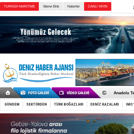
Sitene Ekle
Haberler
Günün Haberleri
İnsansız c
Yüzyıl son
Anadolu Te
Derince, I
Tüpraş, ha
GÜNDEM
SEKTÖRDEN
TÜRK BOĞAZLARI
DENİZ KAZALARI
IMO 
İTU AUV, D
LNG taşıma
PROYAD, yat
Türkiye-Ir
Türk Armat