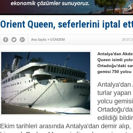
Deniz turi
DÖDER, 28.
Fairline, T
Baltık Deni
Orient Queen, seferlerini iptal et
Runit kubb
Ana Sayfa
»
GÜNDEM
25.07.2
Antalya'dan Akden
Queen isimli yolc
Ortadoğu'daki sav
gemisi 750 yolcu 
Antalya'dan 
turlar yapan
yolcu gemisin
Ortadoğu'dak
edildiği bild
Ekim tarihleri arasında Antalya'dan demir alıp,