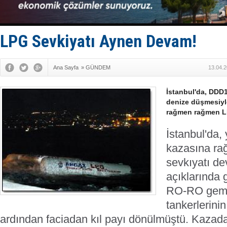
‘14. Olymp
Taksi Botla
TÜRKLİM Ba
SOCAR da M
LPG Sevkiyatı Aynen Devam!
Türkiye'nin
Ana Sayfa
»
GÜNDEM
13.04.2
İstanbul'da, DDD1
denize düşmesiy
rağmen rağmen LP
İstanbul'da
kazasına r
sevkıyatı de
açı
klarında 
RO-RO gemi
tankerlerini
ardından faciadan kıl payı dönülmüştü.
Kazada