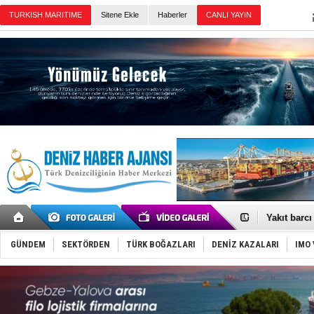
Sitene Ekle
Haberler
Günün Haberleri
'REGAL 1' i
Gemide 5 t
Yakıt barcı
Rus İHA’la
Karadeniz’
GÜNDEM
SEKTÖRDEN
TÜRK BOĞAZLARI
DENİZ KAZALARI
IMO 
Tatil hesab
Rusya, göl
Enejota ti
Denizcilik
Türkiye’den