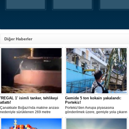
Diğer Haberler
'REGAL 1' isimli tanker, tehlikeyi
Gemide 5 ton kokain yakalandı:
atlattı!
Portekiz!
Çanakkale Boğazı'nda makine arızası
Portekiz'den Avrupa piyasasına
nedeniyle sürüklenen 269 metre
gönderilmek üzere, gemiyle yola çıkarın
uzunluğundaki 'REGAL 1' isimli tanker,
5 ton kokain, Portekiz polisi ile Portekiz
römorkörler yardımıyla Şevketiye Demir
hava ve deniz kuvvetlerinin
Sahası'na çekilerek kurtarıldı.
operasyonuyla durduruldu. Operasyon