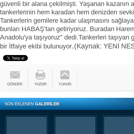
güvenli bir alana çekilmişti.
Yaşanan kazanın 
tankerlerinin hem karadan hem denizden sevki
Tankerlerin gemilere kadar ulaşmasını sağlayan
bunları HABAŞ'tan getiriyoruz. Buradan Hare
Anadolu'ya taşıyoruz" dedi.
Tankerleri taşı
yan 
.
(Kaynak: YENİ NES
bir İ
tfaiye ekibi bulunuyor
SON EKLENEN
GALERİLER