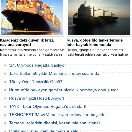
kapsamında, gemideki iki yabancı
uyruklu kişi bir gemi mürettebatı
gözaltına alındı.
Karadeniz’deki güvenlik krizi,
Rusya, gölge filo tankerlerinde
navluna vuruyor!
lider bayrak konumunda
Karadeniz havzasında ticari gemilere ve
Rusya, “gölge filo” tankerlerinde en
liman terminallerine yönelik saldırıların
fazla tercih edilen bayrak ülkesi haline
artması küresel emtia taşımacılığını
geldi. Yaptırım baskısının artmasıyla
sekteye uğrattı. Risk artışıyla birlikte
birlikte çok sayıda tanker Rus bayrağına
‘14. Olympos Regatta’ başlıyor
ortalama petrol tankeri maliyetleri 300
geçerken, bu durum küresel denizcilik
bin doları aşarken, savaş sigortası
yaptırımlarının uygulanması açısından
Taksi Botlar, 50 yıldır Marmaris’in mavi sularında
primleri iki katına çıkarak navlun
yeni bir tablo ortaya koyuyor.
fiyatlarında yüzde 50’yi geçen
Türkiye'nin ‘Denizcilik Gücü’!
yükselişleri beraberinde getirdi.
Hürmüz’de bekleyen gemiler biyolojik bombaya dönüşüyor
Rusya'nın gizli filosu büyüyor!
TAYK - Eker Olympos Regatta'da ilk start!
TEKNOFEST ‘Mavi Vatan’ ziyaretçi kayıtları başladı!
Tersane işçilerinin direnişi, kazanımla sonuçlandı
İngiliz aktivistler, gemide mahsur kaldı!