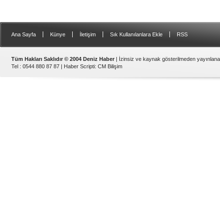
|
|
|
|
Ana Sayfa
Künye
İletişim
Sık Kullanılanlara Ekle
RSS
Tüm Hakları Saklıdır © 2004 Deniz Haber
| İzinsiz ve kaynak gösterilmeden yayınlan
Tel : 0544 880 87 87 |
Haber Scripti
:
CM Bilişim