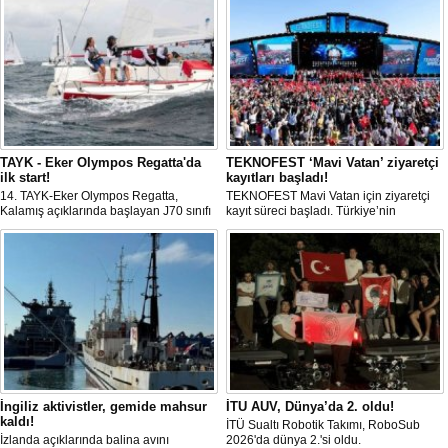
TAYK - Eker Olympos Regatta'da
TEKNOFEST ‘Mavi Vatan’ ziyaretçi
ilk start!
kayıtları başladı!
14. TAYK-Eker Olympos Regatta,
TEKNOFEST Mavi Vatan için ziyaretçi
Kalamış açıklarında başlayan J70 sınıfı
kayıt süreci başladı. Türkiye’nin
yarışlarıyla ilk startını verdi. İstanbul'u 10
denizcilik ve savunma teknolojilerine
gün boyunca yelken coşkusuyla
odaklanan etkinliği, 20-23 Ağustos
buluşturacak organizasyonun ilk
tarihleri arasında Gölcük Tersanesi
gününde 9 tekne rüzgârla buluştu.
Komutanlığı’nda gerçekleştirilecek.
İngiliz aktivistler, gemide mahsur
İTU AUV, Dünya’da 2. oldu!
kaldı!
İTÜ Sualtı Robotik Takımı, RoboSub
İzlanda açıklarında balina avını
2026'da dünya 2.'si oldu.