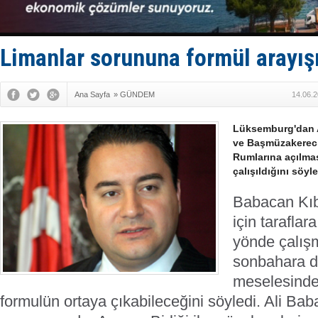
Yüzyıl son
Anadolu Te
Derince, I
Tüpraş, ha
Limanlar sorununa formül arayış
İTU AUV, D
Ana Sayfa
»
GÜNDEM
14.06.2
Lüksemburg'dan 
ve Başmüzakereci 
Rumlarına açılma
çalışıldığını söyle
Babacan Kı
için taraflar
yönde çalışm
sonbahara d
meselesinde 
formulün ortaya çıkabileceğini söyledi.
Ali Bab