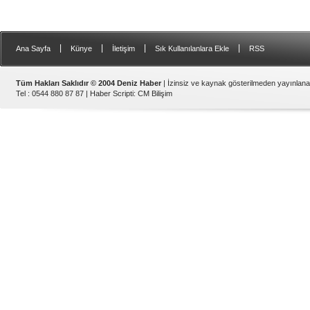
|
|
|
|
Ana Sayfa
Künye
İletişim
Sık Kullanılanlara Ekle
RSS
Tüm Hakları Saklıdır © 2004 Deniz Haber
| İzinsiz ve kaynak gösterilmeden yayınlan
Tel : 0544 880 87 87 |
Haber Scripti
:
CM Bilişim