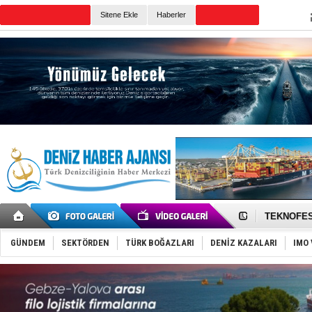
Sitene Ekle
Haberler
Günün Haberleri
TAYK - Eke
İstanbul v
TEKNOFEST 
Tersane işç
İngiliz akt
GÜNDEM
SEKTÖRDEN
TÜRK BOĞAZLARI
DENİZ KAZALARI
IMO 
FESCO, Kar
DESE, BIMC
GİMBİRDER 
35 milyon T
İnsansız c