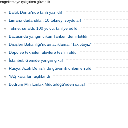
engellemeye çalışırken güvenlik
güçlerince durdurulan Bandero adlı
protesto gemisindeki 21 çevre aktivisti,
Baltık Denizi'nde tarih yazıldı!
günlerdir gemiden çıkmalarına izin
verilmediğini ve temel haklarının ihlal
Limana dadandılar, 10 tekneyi soydular!
edildiğini öne sürdü. Mürettebatta iki
Britanyalı aktivist de bulunuyor.
Tekne, su aldı: 100 yolcu, tahliye edildi
Bacasında yangın çıkan Tanker, demirletildi
Dışişleri Bakanlığı'ndan açıklama: "Takipteyiz"
Depo ve tekneler, alevlere teslim oldu
İstanbul: Gemide yangın çıktı!
Rusya, Azak Denizi'nde güvenlik önlemleri aldı
YAŞ kararları açıklandı
Bodrum Milli Emlak Müdürlüğü’nden satış!