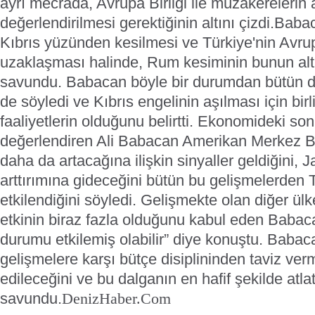
ayrı mecrada, Avrupa Birliği ile müzakerelerin 
değerlendirilmesi gerektiğinin altını çizdi.
Babac
Kıbrıs yüzünden kesilmesi ve Türkiye'nin Avrup
uzaklaşması halinde, Rum kesiminin bunun al
savundu.
Babacan böyle bir durumdan bütün d
de söyledi ve Kıbrıs engelinin aşılması için birl
faaliyetlerin olduğunu belirtti.
Ekonomideki son 
değerlendiren Ali Babacan Amerikan Merkez B
daha da artacağına ilişkin sinyaller geldiğini, 
arttırımına gideceğini bütün bu gelişmelerden 
etkilendiğini söyledi.
Gelişmekte olan diğer ülk
etkinin biraz fazla olduğunu kabul eden Babaca
durumu etkilemiş olabilir” diye konuştu. Babaca
gelişmelere karşı bütçe disiplininden taviz ve
edileceğini ve bu dalganın en hafif şekilde atla
savundu.
DenizHaber.Com