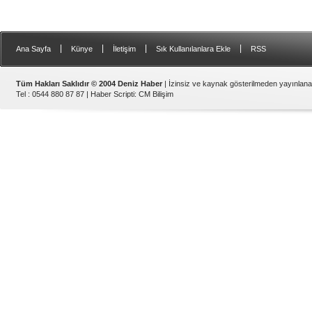
|
|
|
|
Ana Sayfa
Künye
İletişim
Sık Kullanılanlara Ekle
RSS
Tüm Hakları Saklıdır © 2004 Deniz Haber
| İzinsiz ve kaynak gösterilmeden yayınlan
Tel : 0544 880 87 87 |
Haber Scripti
:
CM Bilişim