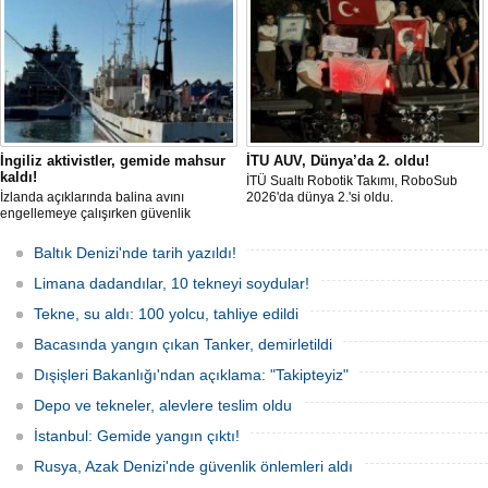
gününde 9 tekne rüzgârla buluştu.
Komutanlığı’nda gerçekleştirilecek.
İngiliz aktivistler, gemide mahsur
İTU AUV, Dünya’da 2. oldu!
kaldı!
İTÜ Sualtı Robotik Takımı, RoboSub
İzlanda açıklarında balina avını
2026'da dünya 2.'si oldu.
engellemeye çalışırken güvenlik
güçlerince durdurulan Bandero adlı
protesto gemisindeki 21 çevre aktivisti,
Baltık Denizi'nde tarih yazıldı!
günlerdir gemiden çıkmalarına izin
verilmediğini ve temel haklarının ihlal
Limana dadandılar, 10 tekneyi soydular!
edildiğini öne sürdü. Mürettebatta iki
Britanyalı aktivist de bulunuyor.
Tekne, su aldı: 100 yolcu, tahliye edildi
Bacasında yangın çıkan Tanker, demirletildi
Dışişleri Bakanlığı'ndan açıklama: "Takipteyiz"
Depo ve tekneler, alevlere teslim oldu
İstanbul: Gemide yangın çıktı!
Rusya, Azak Denizi'nde güvenlik önlemleri aldı