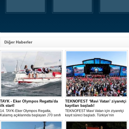
Diğer Haberler
TAYK - Eker Olympos Regatta'da
TEKNOFEST ‘Mavi Vatan’ ziyaretçi
ilk start!
kayıtları başladı!
14. TAYK-Eker Olympos Regatta,
TEKNOFEST Mavi Vatan için ziyaretçi
Kalamış açıklarında başlayan J70 sınıfı
kayıt süreci başladı. Türkiye’nin
yarışlarıyla ilk startını verdi. İstanbul'u 10
denizcilik ve savunma teknolojilerine
gün boyunca yelken coşkusuyla
odaklanan etkinliği, 20-23 Ağustos
buluşturacak organizasyonun ilk
tarihleri arasında Gölcük Tersanesi