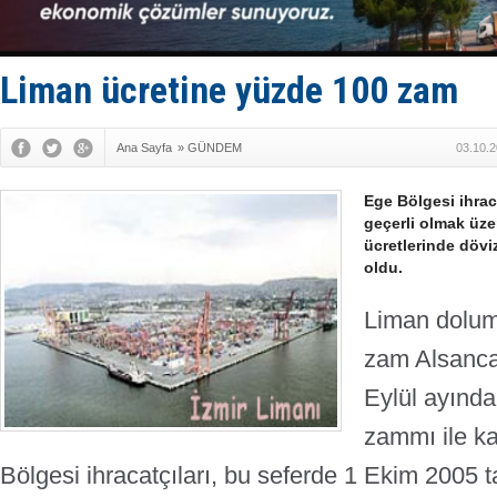
DESE, BIMC
GİMBİRDER 
35 milyon T
İnsansız c
Liman ücretine yüzde 100 zam
Yüzyıl son
Ana Sayfa
»
GÜNDEM
03.10.2
Ege Bölgesi ihrac
geçerli olmak üz
ücretlerinde dövi
oldu.
Liman dolum
zam
Alsanca
Eylül ayında
zammı ile ka
Bölgesi ihracatçıları, bu seferde 1 Ekim 2005 t