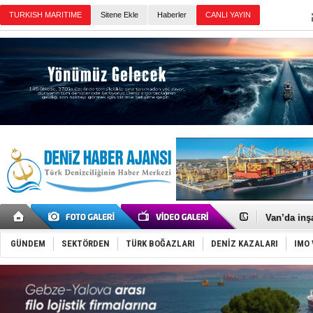
TURKISH MARITIME
Sitene Ekle
Haberler
CANLI YAYIN
Günün Haberleri
Keşfedildi
D-Marin, A
Van’da inş
ASEAN ilk 
TAYK - Eke
GÜNDEM
SEKTÖRDEN
TÜRK BOĞAZLARI
DENİZ KAZALARI
IMO 
İstanbul v
TEKNOFEST 
Tersane işç
İngiliz akt
FESCO, Kar