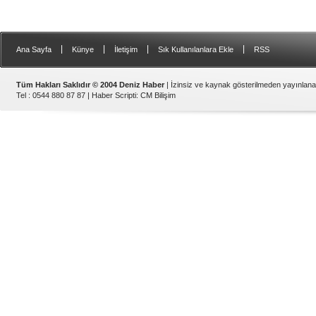
|
|
|
|
Ana Sayfa
Künye
İletişim
Sık Kullanılanlara Ekle
RSS
Tüm Hakları Saklıdır © 2004 Deniz Haber
| İzinsiz ve kaynak gösterilmeden yayınlan
Tel : 0544 880 87 87 |
Haber Scripti
:
CM Bilişim