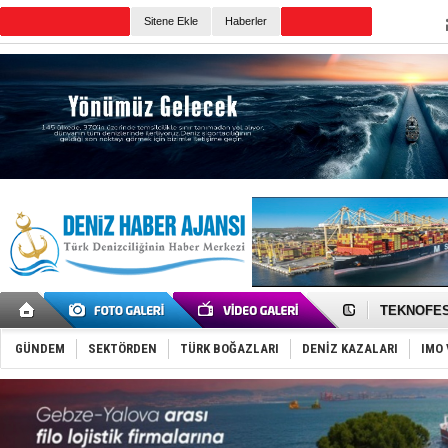
Sitene Ekle
Haberler
Günün Haberleri
TAYK - Eke
İstanbul v
TEKNOFEST 
Tersane işç
İngiliz akt
GÜNDEM
SEKTÖRDEN
TÜRK BOĞAZLARI
DENİZ KAZALARI
IMO 
FESCO, Kar
DESE, BIMC
GİMBİRDER 
35 milyon T
İnsansız c