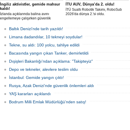
İngiliz aktivistler, gemide mahsur
İTU AUV, Dünya’da 2. oldu!
kaldı!
İTÜ Sualtı Robotik Takımı, RoboSub
İzlanda açıklarında balina avını
2026'da dünya 2.'si oldu.
engellemeye çalışırken güvenlik
güçlerince durdurulan Bandero adlı
protesto gemisindeki 21 çevre aktivisti,
Baltık Denizi'nde tarih yazıldı!
günlerdir gemiden çıkmalarına izin
verilmediğini ve temel haklarının ihlal
Limana dadandılar, 10 tekneyi soydular!
edildiğini öne sürdü. Mürettebatta iki
Britanyalı aktivist de bulunuyor.
Tekne, su aldı: 100 yolcu, tahliye edildi
Bacasında yangın çıkan Tanker, demirletildi
Dışişleri Bakanlığı'ndan açıklama: "Takipteyiz"
Depo ve tekneler, alevlere teslim oldu
İstanbul: Gemide yangın çıktı!
Rusya, Azak Denizi'nde güvenlik önlemleri aldı
YAŞ kararları açıklandı
Bodrum Milli Emlak Müdürlüğü’nden satış!