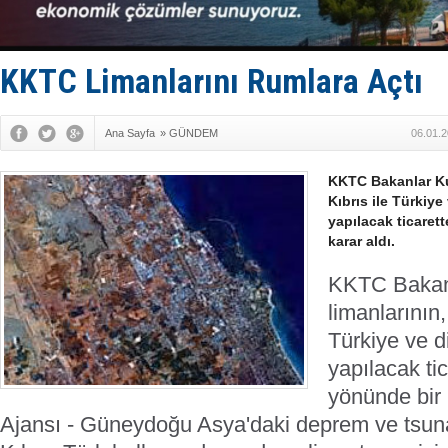
Yüzyıl son
Anadolu Te
Derince, I
Tüpraş, ha
KKTC Limanlarını Rumlara Açtı
İTU AUV, D
Ana Sayfa
»
GÜNDEM
06.01.2
KKTC Bakanlar Ku
Kıbrıs ile Türkiye
yapılacak ticaret
karar aldı.
KKTC Bakan
limanlarının
Türkiye ve d
yapılacak tic
yönünde bir 
Ajansı - Güneydoğu Asya'daki deprem ve tsuna