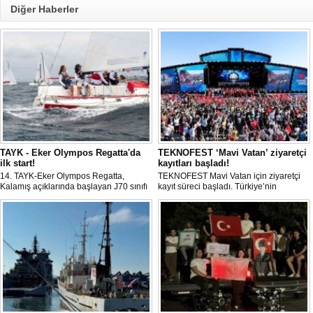
Diğer Haberler
TAYK - Eker Olympos Regatta'da
TEKNOFEST ‘Mavi Vatan’ ziyaretçi
ilk start!
kayıtları başladı!
14. TAYK-Eker Olympos Regatta,
TEKNOFEST Mavi Vatan için ziyaretçi
Kalamış açıklarında başlayan J70 sınıfı
kayıt süreci başladı. Türkiye’nin
yarışlarıyla ilk startını verdi. İstanbul'u 10
denizcilik ve savunma teknolojilerine
gün boyunca yelken coşkusuyla
odaklanan etkinliği, 20-23 Ağustos
buluşturacak organizasyonun ilk
tarihleri arasında Gölcük Tersanesi
gününde 9 tekne rüzgârla buluştu.
Komutanlığı’nda gerçekleştirilecek.