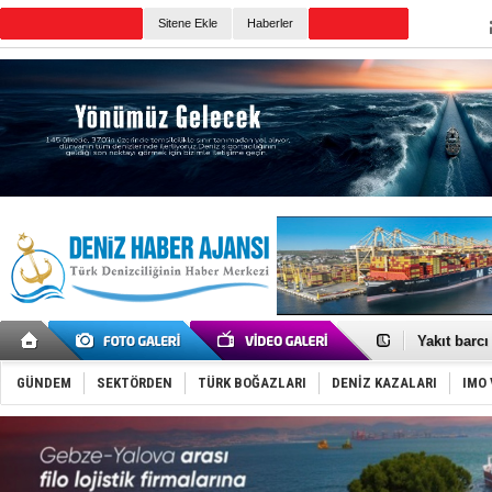
TURKISH MARITIME
Sitene Ekle
Haberler
CANLI YAYIN
Günün Haberleri
'REGAL 1' i
Gemide 5 t
Yakıt barcı
Rus İHA’la
Karadeniz’
GÜNDEM
SEKTÖRDEN
TÜRK BOĞAZLARI
DENİZ KAZALARI
IMO 
Tatil hesab
Rusya, göl
Enejota ti
Denizcilik
Türkiye’den