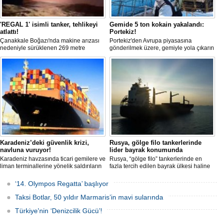
'REGAL 1' isimli tanker, tehlikeyi
Gemide 5 ton kokain yakalandı:
atlattı!
Portekiz!
Çanakkale Boğazı'nda makine arızası
Portekiz'den Avrupa piyasasına
nedeniyle sürüklenen 269 metre
gönderilmek üzere, gemiyle yola çıkarın
uzunluğundaki 'REGAL 1' isimli tanker,
5 ton kokain, Portekiz polisi ile Portekiz
römorkörler yardımıyla Şevketiye Demir
hava ve deniz kuvvetlerinin
Sahası'na çekilerek kurtarıldı.
operasyonuyla durduruldu. Operasyon
kapsamında, gemideki iki yabancı
uyruklu kişi bir gemi mürettebatı
gözaltına alındı.
Karadeniz’deki güvenlik krizi,
Rusya, gölge filo tankerlerinde
navluna vuruyor!
lider bayrak konumunda
Karadeniz havzasında ticari gemilere ve
Rusya, “gölge filo” tankerlerinde en
liman terminallerine yönelik saldırıların
fazla tercih edilen bayrak ülkesi haline
artması küresel emtia taşımacılığını
geldi. Yaptırım baskısının artmasıyla
sekteye uğrattı. Risk artışıyla birlikte
birlikte çok sayıda tanker Rus bayrağına
‘14. Olympos Regatta’ başlıyor
ortalama petrol tankeri maliyetleri 300
geçerken, bu durum küresel denizcilik
bin doları aşarken, savaş sigortası
yaptırımlarının uygulanması açısından
Taksi Botlar, 50 yıldır Marmaris’in mavi sularında
primleri iki katına çıkarak navlun
yeni bir tablo ortaya koyuyor.
fiyatlarında yüzde 50’yi geçen
Türkiye'nin ‘Denizcilik Gücü’!