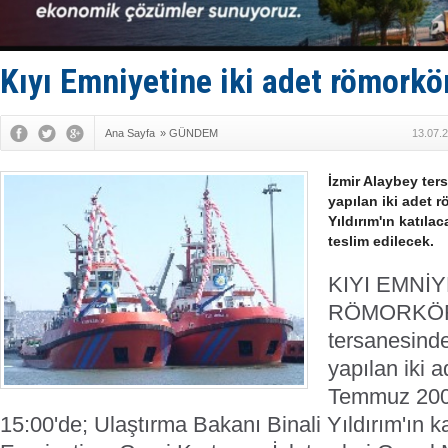
‘14. Olymp
Taksi Botla
TÜRKLİM Ba
SOCAR da M
Kıyı Emniyetine iki adet römorkö
Türkiye'nin
Ana Sayfa
»
GÜNDEM
13.07.
İzmir Alaybey ter
yapılan iki adet 
Yıldırım'ın katıla
teslim edilecek.
KIYI EMNİY
RÖMORKÖ
tersanesinde
yapılan iki 
Temmuz 200
15:00'de; Ulaştırma Bakanı Binali Yıldırım'ın ka