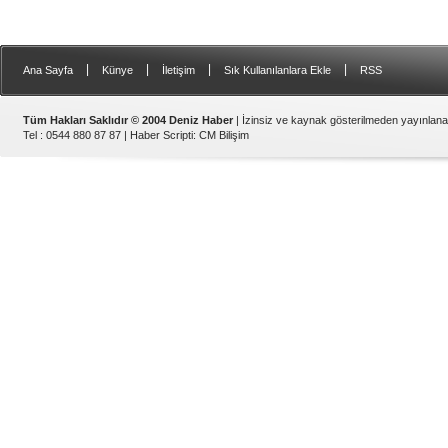
|
|
|
|
Ana Sayfa
Künye
İletişim
Sık Kullanılanlara Ekle
RSS
Tüm Hakları Saklıdır © 2004 Deniz Haber
| İzinsiz ve kaynak gösterilmeden yayınlan
Tel : 0544 880 87 87 |
Haber Scripti
:
CM Bilişim