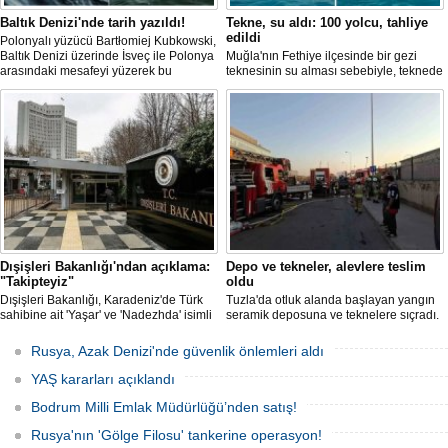
Baltık Denizi'nde tarih yazıldı!
Tekne, su aldı: 100 yolcu, tahliye
edildi
Polonyalı yüzücü Bartłomiej Kubkowski,
Baltık Denizi üzerinde İsveç ile Polonya
Muğla'nın Fethiye ilçesinde bir gezi
arasındaki mesafeyi yüzerek bu
teknesinin su alması sebebiyle, teknede
başarının ilk örneği olarak tarihe geçti.
bulunan 100 yolcu tahliye edildi,
teknenin batmaması için bölgede
kurtarma çalışması başlatıldı.
Dışişleri Bakanlığı'ndan açıklama:
Depo ve tekneler, alevlere teslim
"Takipteyiz"
oldu
Dışişleri Bakanlığı, Karadeniz'de Türk
Tuzla'da otluk alanda başlayan yangın
sahibine ait 'Yaşar' ve 'Nadezhda' isimli
seramik deposuna ve teknelere sıçradı.
sivil gemilere yönelik insansız hava
İtfaiye ekipleri uzun uğraşlar sonucu
araçlarıyla gerçekleştirilen saldırıda
alevleri kontrol altına aldı.
Rusya, Azak Denizi'nde güvenlik önlemleri aldı
yaralanan personelin sağlık durumu ve
güvenliğinin yakından takip edildiğini
YAŞ kararları açıklandı
duyurdu.
Bodrum Milli Emlak Müdürlüğü’nden satış!
Rusya'nın 'Gölge Filosu' tankerine operasyon!