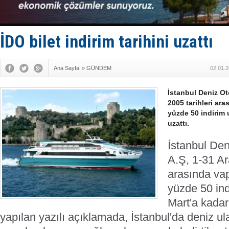
Kalyoncu’da
Tekne, su a
Bacasında 
Dışişleri B
İDO bilet indirim tarihini uzattı
Ana Sayfa
»
GÜNDEM
02.01.2
İstanbul Deniz Oto
2005 tarihleri ara
yüzde 50 indirim 
uzattı.
İstanbul Den
A.Ş, 1-31 Ara
arasında vap
yüzde 50 in
Mart'a kadar
yapılan yazılı açıklamada, İstanbul'da deniz 