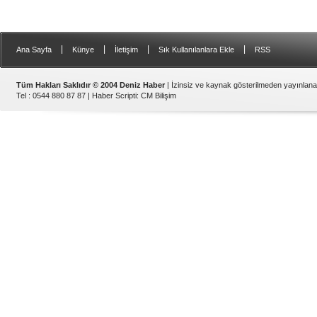
|
|
|
|
Ana Sayfa
Künye
İletişim
Sık Kullanılanlara Ekle
RSS
Tüm Hakları Saklıdır © 2004 Deniz Haber
| İzinsiz ve kaynak gösterilmeden yayınlan
Tel : 0544 880 87 87 |
Haber Scripti
:
CM Bilişim