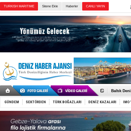
TURKISH MARITIME
Sitene Ekle
Haberler
CANLI YAYIN
Günün Haberleri
Deniz turi
Keşfedildi
Fairline, T
Baltık Deni
Runit kubb
Dünyanın e
GÜNDEM
SEKTÖRDEN
TÜRK BOĞAZLARI
DENİZ KAZALARI
IMO 
Türk Loydu
Hüseyin Me
Hat-San Te
Med Marine
KOSDER’den