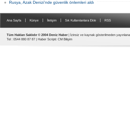
Rusya, Azak Denizi'nde güvenlik önlemleri aldı
|
|
|
|
Ana Sayfa
Künye
İletişim
Sık Kullanılanlara Ekle
RSS
Tüm Hakları Saklıdır © 2004 Deniz Haber
| İzinsiz ve kaynak gösterilmeden yayınlan
Tel : 0544 880 87 87 |
Haber Scripti
:
CM Bilişim