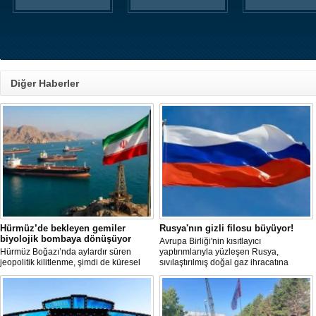
Diğer Haberler
Hürmüz’de bekleyen gemiler
Rusya'nın gizli filosu büyüyor!
biyolojik bombaya dönüşüyor
Avrupa Birliği'nin kısıtlayıcı
Hürmüz Boğazı’nda aylardır süren
yaptırımlarıyla yüzleşen Rusya,
jeopolitik kilitlenme, şimdi de küresel
sıvılaştırılmış doğal gaz ihracatına
ölçekte bir çevre felaketinin kapısını
devam edebilmek için gizli bir filo
aralamış olabilir. Sıcak sularda
geliştiriyor.
hareketsiz bekleyen binden fazla gemi,
istilacı deniz canlıları için devasa bir
üreme merkezine dönüşmüş durumda.