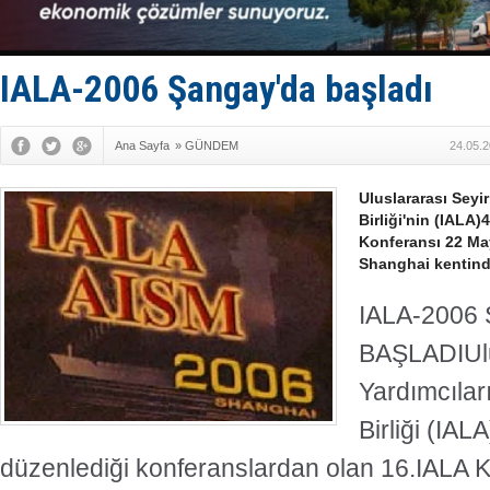
Tersane işç
İngiliz akt
FESCO, Kar
DESE, BIMC
IALA-2006 Şangay'da başladı
GİMBİRDER 
Ana Sayfa
»
GÜNDEM
24.05.2
Uluslararası Seyir
Birliği'nin (IALA)
Konferansı 22 Ma
Shanghai kentind
IALA-2006
BAŞLADIUlu
Yardımcıları
Birliği (IALA
düzenlediği konferanslardan olan 16.IALA 