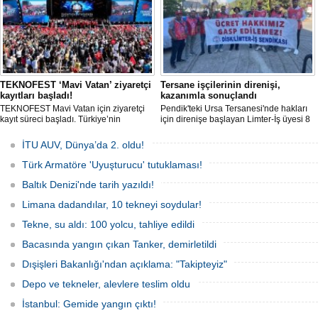
TEKNOFEST ‘Mavi Vatan’ ziyaretçi
Tersane işçilerinin direnişi,
kayıtları başladı!
kazanımla sonuçlandı
TEKNOFEST Mavi Vatan için ziyaretçi
Pendik'teki Ursa Tersanesi'nde hakları
kayıt süreci başladı. Türkiye’nin
için direnişe başlayan Limter-İş üyesi 8
denizcilik ve savunma teknolojilerine
işçinin mücadelesi sonuç verdi. İşveren,
odaklanan etkinliği, 20-23 Ağustos
arabulucu görüşmesinde tüm
İTU AUV, Dünya’da 2. oldu!
tarihleri arasında Gölcük Tersanesi
alacakların ödenmesini kabul etti.
Komutanlığı’nda gerçekleştirilecek.
Sendika, sözlerin tutulmaması halinde
Türk Armatöre 'Uyuşturucu' tutuklaması!
direnişin süreceğini açıkladı
Baltık Denizi'nde tarih yazıldı!
Limana dadandılar, 10 tekneyi soydular!
Tekne, su aldı: 100 yolcu, tahliye edildi
Bacasında yangın çıkan Tanker, demirletildi
Dışişleri Bakanlığı'ndan açıklama: "Takipteyiz"
Depo ve tekneler, alevlere teslim oldu
İstanbul: Gemide yangın çıktı!