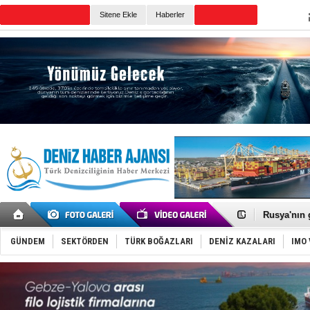
Sitene Ekle
Haberler
Günün Haberleri
Dünyanın e
Hürmüz’de
Rusya'nın g
Keşfedildi
D-Marin, A
GÜNDEM
SEKTÖRDEN
TÜRK BOĞAZLARI
DENİZ KAZALARI
IMO 
Van’da inş
ASEAN ilk 
TAYK - Eke
İstanbul v
TEKNOFEST 