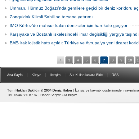
Umman, Hürmüz Boğazı’nda gemilere geçici bir deniz koridoru aç
Zonguldak Kilimli Sahili'ne tersane yatırımı
IMO Körfez’de mahsur kalan denizciler için harekete geçiyor
Karşıyaka ve Bostanlı iskelesindeki imar değişikliği yargıya taşındı
BAE-Irak lojistik hattı açıldı: Türkiye ve Avrupa’ya yeni ticaret kori
3
4
5
6
7
8
9
10
1
|
|
|
|
Ana Sayfa
Künye
İletişim
Sık Kullanılanlara Ekle
RSS
Tüm Hakları Saklıdır © 2004 Deniz Haber
| İzinsiz ve kaynak gösterilmeden yayınlan
Tel : 0544 880 87 87 |
Haber Scripti
:
CM Bilişim