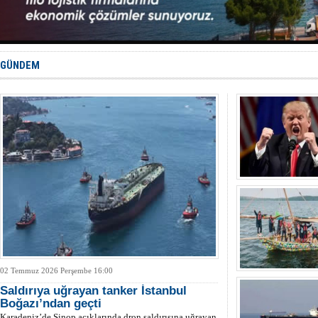
KOSDER’den
Kalyoncu’da
Tekne, su a
Bacasında 
Dışişleri B
GÜNDEM
02 Temmuz 2026 Perşembe 16:00
Saldırıya uğrayan tanker İstanbul
Boğazı’ndan geçti
Karadeniz’de Sinop açıklarında dron saldırısına uğrayan