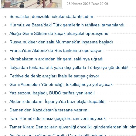
28 Haziran 2026 Pazar 09:00
Somali’den denizcilik hukukunda tarihi adım
Hürmüz ve Basra'daki Türk gemilerinin tahliyesi tamamlandı
Aliağa Gemi Söküm’de kaçak akaryakıt operasyonu
Rusya nükleer denizaltı Murmansk'ın inşasına başladı
Fransa'dan Akdeniz'de Rus tankerine operasyon
Mutabakatının ardından bir gemi saldırıya uğradı
İtalya'dan tonlarca atık yasa dışı yollarla Türkiye'ye gönderildi!
Fethiye'de deniz araçları ihale ile satışa çıkıyor
Gemi Acenteleri Yönetmeliği, tekelleşmeye yol açacak
Yaz sezonu başladı, BUDO tarifesi yenilendi!
Akdeniz'de alarm: İspanya'da bazı plajlar kapatıldı
Damen’den Kazakistan’a tersane yatırımı
İran: Hürmüz'de izinsiz geçişlere izin verilmeyecek
Tamer Kıran: Denizcilerin güvenliği öncelikli gündemlerden biri olm
Ayağına taş bağlanan Caretta Caretta ölü bulundu