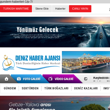
gundem-haberleri-1/p-7/
TURKISH MARITIME
Sitene Ekle
Haberler
CANLI YAYIN
Günün Haberleri
Deniz turi
Keşfedildi
Fairline, T
Baltık Deni
Runit kubb
GÜNDEM
SEKTÖRDEN
TÜRK BOĞAZLARI
DENİZ KAZALARI
IMO 
Dünyanın e
Türk Loydu
Hüseyin Me
Hat-San Te
Med Marine