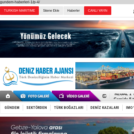
gundem-haberleri-1/p-4/
TURKISH MARITIME
Sitene Ekle
Haberler
CANLI YAYIN
Günün Haberleri
Dron saldı
'REGAL 1' i
Gemide 5 t
Yakıt barcı
Rus İHA’la
GÜNDEM
SEKTÖRDEN
TÜRK BOĞAZLARI
DENİZ KAZALARI
IMO 
Karadeniz’
Tatil hesab
Rusya, göl
Enejota ti
Denizcilik