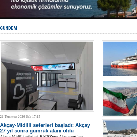
Türkiye’den
‘14. Olymp
Taksi Botla
TÜRKLİM Ba
SOCAR da M
GÜNDEM
21 Temmuz 2026 Salı 17:15
Akçay-Midilli seferleri başladı: Akçay
27 yıl sonra gümrük alanı oldu
Akçay-Midilli seferleri, BADO’nun Akçayport’tan