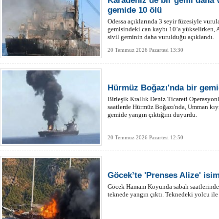
Karadeniz’de bir gemi daha 
gemide 10 ölü
Odessa açıklarında 3 seyir füzesiyle vu
gemisindeki can kaybı 10’a yükselirken, 
sivil geminin daha vurulduğu açıklandı.
20 Temmuz 2026 Pazartesi 13:30
Hürmüz Boğazı'nda bir gemid
Birleşik Krallık Deniz Ticareti Operasyo
saatlerde Hürmüz Boğazı'nda, Umman kıyı 
gemide yangın çıktığını duyurdu.
20 Temmuz 2026 Pazartesi 12:50
Göcek’te 'Prenses Alize' isi
Göcek Hamam Koyunda sabah saatlerinde de
teknede yangın çıktı. Teknedeki yolcu ile 