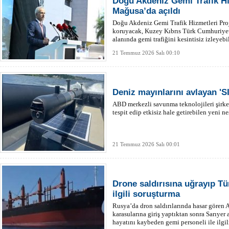
Doğu Akdeniz Gemi Trafik Hi
Mağusa’da açıldı
Doğu Akdeniz Gemi Trafik Hizmetleri Proje
koruyacak, Kuzey Kıbrıs Türk Cumhuriyeti
alanında gemi trafiğini kesintisiz izleyebi
21 Temmuz 2026 Salı 00:10
Deniz mayınlarını avlayan '
ABD merkezli savunma teknolojileri şirke
tespit edip etkisiz hale getirebilen yeni 
21 Temmuz 2026 Salı 00:01
Drone saldırısına uğrayıp Tü
ilgili soruşturma
Rusya’da dron saldırılarında hasar gören
karasularına giriş yaptıktan sonra Sarıyer 
hayatını kaybeden gemi personeli ile ilgi