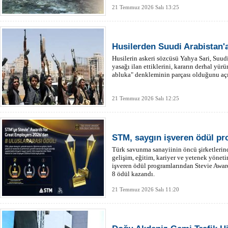
21 Temmuz 2026 Salı 13:25
Husilerden Suudi Arabistan
Husilerin askeri sözcüsü Yahya Sari, Suudi
yasağı ilan ettiklerini, kararın derhal yü
abluka" denkleminin parçası olduğunu açı
21 Temmuz 2026 Salı 12:25
STM, saygın işveren ödül p
Türk savunma sanayiinin öncü şirketleri
gelişim, eğitim, kariyer ve yetenek yöne
işveren ödül programlarından Stevie Awar
8 ödül kazandı.
21 Temmuz 2026 Salı 11:20