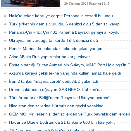
20 Temmuz 2026 Pazartesi 11:15
Haliç'te tekne köprüye çarptı: Personelin cesedi bulundu
Türk şirketinin gemisi vuruldu, 6 denizci öldü 5 denizci kayıp
Panama-Çin krizi: Çin 431 Panama bayraklı gemiyi alıkoydu
Ukrayna’nın vurduğu tankerde Türk denizci öldü
Pendik Marina'da bakımdaki teknede çıkan yangın
Atina AB’nin Rus yaptırımlarına karşı çıkıyor
Epstein sanığı Sultan Ahmed bin Suleym, MMC Port Holdings'in C
Aksu’da karaya çekili tekne yangında kullanılamaz hale geldi
İran 2 tanker 'mayına çarptı' dedi, ABD yalanladı
Drone saldırısına uğrayan GAS NERO Trabzon’da
Türk Armatörler Birliği’nden Rusya ve Ukrayna uyarısı!
Hindistan denizcilerine Hürmüz’den geçişi yasakladı
GEMİMO: Kirli ellerinizi denizcilerden ve Türk bayraklı gemilerden
Hadar ve Blue’e Bodrum'da 21 tankerle 600 bin litre yakıt
ABD ordusu Umman Körfezi'nde tankere çıktı!