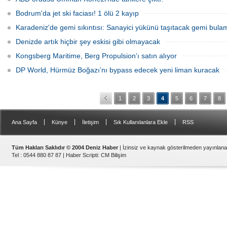
Bodrum'da jet ski faciası! 1 ölü 2 kayıp
Karadeniz'de gemi sıkıntısı: Sanayici yükünü taşıtacak gemi bulam
Denizde artık hiçbir şey eskisi gibi olmayacak
Kongsberg Maritime, Berg Propulsion’ı satın alıyor
DP World, Hürmüz Boğazı’nı bypass edecek yeni liman kuracak
1
2
3
4
5
6
7
8
|
|
|
|
Ana Sayfa
Künye
İletişim
Sık Kullanılanlara Ekle
RSS
Tüm Hakları Saklıdır © 2004 Deniz Haber
| İzinsiz ve kaynak gösterilmeden yayınlan
Tel : 0544 880 87 87 |
Haber Scripti
:
CM Bilişim