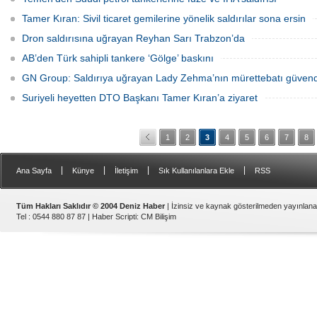
Tamer Kıran: Sivil ticaret gemilerine yönelik saldırılar sona ersin
Dron saldırısına uğrayan Reyhan Sarı Trabzon’da
AB’den Türk sahipli tankere ‘Gölge’ baskını
GN Group: Saldırıya uğrayan Lady Zehma’nın mürettebatı güven
Suriyeli heyetten DTO Başkanı Tamer Kıran’a ziyaret
1
2
3
4
5
6
7
8
|
|
|
|
Ana Sayfa
Künye
İletişim
Sık Kullanılanlara Ekle
RSS
Tüm Hakları Saklıdır © 2004 Deniz Haber
| İzinsiz ve kaynak gösterilmeden yayınlan
Tel : 0544 880 87 87 |
Haber Scripti
:
CM Bilişim