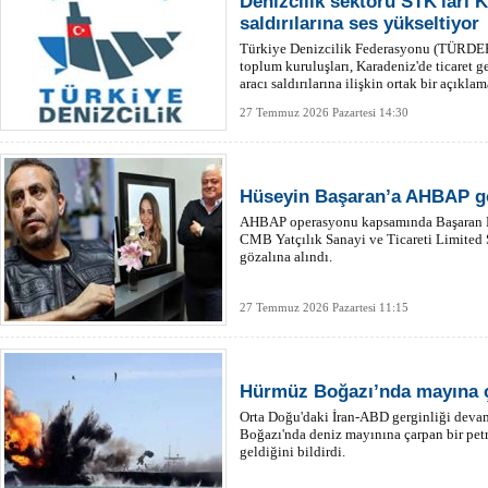
Denizcilik sektörü STK'ları 
saldırılarına ses yükseltiyor
Türkiye Denizcilik Federasyonu (TÜRDEF) 
toplum kuruluşları, Karadeniz'de ticaret g
aracı saldırılarına ilişkin ortak bir açıkla
27 Temmuz 2026 Pazartesi 14:30
Hüseyin Başaran’a AHBAP gö
AHBAP operasyonu kapsamında Başaran H
CMB Yatçılık Sanayi ve Ticareti Limited Ş
gözalına alındı.
27 Temmuz 2026 Pazartesi 11:15
Hürmüz Boğazı’nda mayına ç
Orta Doğu'daki İran-ABD gerginliği deva
Boğazı'nda deniz mayınına çarpan bir pet
geldiğini bildirdi.