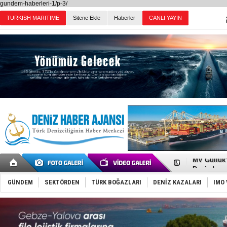
gundem-haberleri-1/p-3/
TURKISH MARITIME
Sitene Ekle
Haberler
CANLI YAYIN
Günün Haberleri
Tayland'da
MV Güllük’e
Denizde ye
Füze ve İHA
İran belirsi
GÜNDEM
SEKTÖRDEN
TÜRK BOĞAZLARI
DENİZ KAZALARI
IMO 
Uzmanlar u
Gemi tasar
Makine arı
Dron saldı
'REGAL 1' i