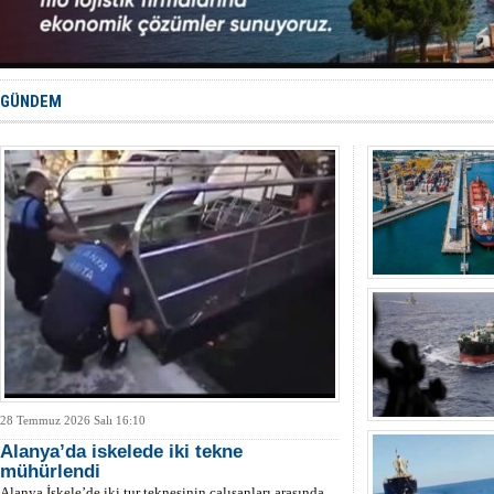
Gemide 5 t
Yakıt barcı
Rus İHA’la
Karadeniz’
Tatil hesab
GÜNDEM
28 Temmuz 2026 Salı 16:10
Alanya’da iskelede iki tekne
mühürlendi
Alanya İskele’de iki tur teknesinin çalışanları arasında