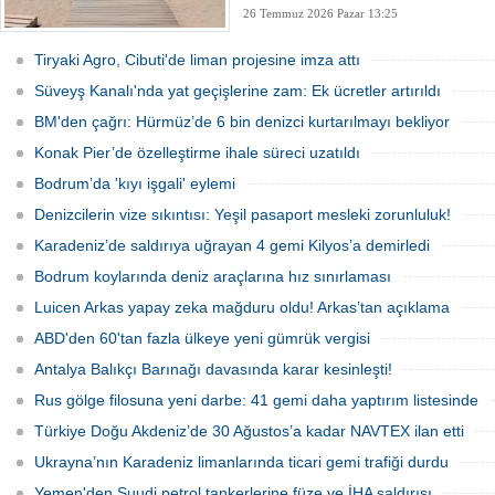
26 Temmuz 2026 Pazar 13:25
Tiryaki Agro, Cibuti'de liman projesine imza attı
Süveyş Kanalı'nda yat geçişlerine zam: Ek ücretler artırıldı
BM'den çağrı: Hürmüz’de 6 bin denizci kurtarılmayı bekliyor
Konak Pier’de özelleştirme ihale süreci uzatıldı
Bodrum’da 'kıyı işgali' eylemi
Denizcilerin vize sıkıntısı: Yeşil pasaport mesleki zorunluluk!
Karadeniz’de saldırıya uğrayan 4 gemi Kilyos’a demirledi
Bodrum koylarında deniz araçlarına hız sınırlaması
Luicen Arkas yapay zeka mağduru oldu! Arkas’tan açıklama
ABD'den 60'tan fazla ülkeye yeni gümrük vergisi
Antalya Balıkçı Barınağı davasında karar kesinleşti!
Rus gölge filosuna yeni darbe: 41 gemi daha yaptırım listesinde
Türkiye Doğu Akdeniz’de 30 Ağustos’a kadar NAVTEX ilan etti
Ukrayna’nın Karadeniz limanlarında ticari gemi trafiği durdu
Yemen'den Suudi petrol tankerlerine füze ve İHA saldırısı