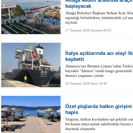
Aliağa Midilli arasında araçlı
başlayacak
Aliağa Belediye Başkanı Serkan Acar, Alia
taşındığı belirtilirken, önümüzdeki yıl araç
söyledi.
27 Temmuz 2026 Pazartesi 00:05
İtalya açıklarında acı olay! İ
kaybetti
Almanya’nın Bremen Limanı’ndan Türkiye
bayraklı "Amisos" isimli kargo gemisinde
denizci yaşamını yitirdi.
26 Temmuz 2026 Pazar 18:40
Özel plajlarda halkın girişin
hapis
Yargıtay, halkın kıyılardan eşit şekilde 
bir karara imza atarak sahillerdeki benzer
dayanak oluşturdu.