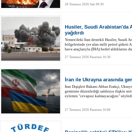
28 Temmuz 2026 Salı 09:30
Husiler, Suudi Arabistan'da 
yağdırdı
Yemen'deki İran destekli Husiler, Suudi A
bölgelerinde yer alan milli petrol şirketi A
hava araçlarıyla (İHA) hedef aldıklarını d
27 Temmuz 2026 Pazartesi 16:30
İran ile Ukrayna arasında ge
İran Dışişleri Bakanı Abbas Erakçi, Ukrayn
gemisine düzenlediği saldırıya ilişkin se
eylemin "cevapsız kalmayacağını" söyledi
27 Temmuz 2026 Pazartesi 16:00