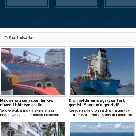
Diğer Haberler
Makine arızası yapan tanker,
Dron saldırısına uğrayan Türk
güvenli bölgeye çekildi
gemisi, Samsun'a getirildi!
Yalova açıklarında makine arızası
Karadeniz'de dron saldırısına uğrayan
nedeniyle demir taramaya başlayan
'LDR Yaşar' gemisi, Samsun Limanı'na
tanker, römorkör eşliğinde güvenli
güvenli bir şekilde ulaştı. Saldırıda can
şekilde demirleme sahasına alındı.
kaybı yaşanmadı, ancak büyük çapta
maddi hasar oluştu.