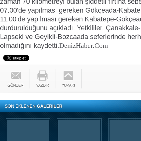
zaman 70 kilometreyi bulan şiddetli fırtına seb
07.00'de yapılması gereken Gökçeada-Kabatepe
11.00'de yapılması gereken Kabatepe-Gökçeada
durdurulduğunu açıkladı.
Yetkililer, Çanakkale
Lapseki ve Geyikli-Bozcaada seferlerinde herh
olmadığını kaydetti.
DenizHaber.Com
SON EKLENEN
GALERİLER