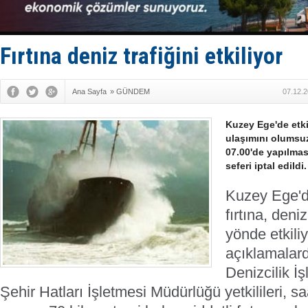
Enejota ti
Denizcilik
Türkiye’den
‘14. Olymp
Fırtına deniz trafiğini etkiliyor
Taksi Botla
Ana Sayfa
»
GÜNDEM
07.12.2
Kuzey Ege'de etkil
ulaşımını olumsuz
07.00'de yapılma
seferi iptal edildi.
Kuzey Ege'de
fırtına, den
yönde etkili
açıklamalar
Denizcilik İ
Şehir Hatları İşletmesi Müdürlüğü yetkilileri, s