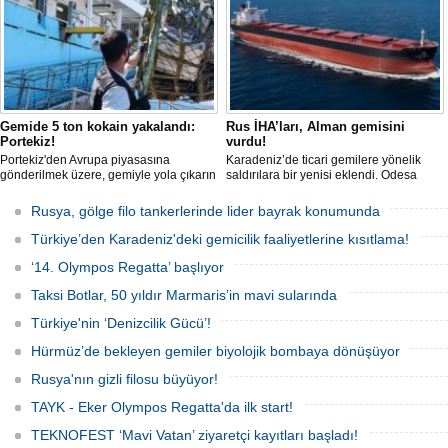
Gemide 5 ton kokain yakalandı:
Rus İHA’ları, Alman gemisini
Portekiz!
vurdu!
Portekiz'den Avrupa piyasasına
Karadeniz’de ticari gemilere yönelik
gönderilmek üzere, gemiyle yola çıkarın
saldırılara bir yenisi eklendi. Odesa
5 ton kokain, Portekiz polisi ile Portekiz
açıklarında birden fazla İHA’nın hedef
hava ve deniz kuvvetlerinin
aldığı Alman işletmesindeki Emil
Rusya, gölge filo tankerlerinde lider bayrak konumunda
operasyonuyla durduruldu. Operasyon
gemisinde yangın çıktı; teknik sistemler
kapsamında, gemideki iki yabancı
durunca mürettebat tahliye edildi.
Türkiye’den Karadeniz'deki gemicilik faaliyetlerine kısıtlama!
uyruklu kişi bir gemi mürettebatı
gözaltına alındı.
‘14. Olympos Regatta’ başlıyor
Taksi Botlar, 50 yıldır Marmaris’in mavi sularında
Türkiye'nin ‘Denizcilik Gücü’!
Hürmüz’de bekleyen gemiler biyolojik bombaya dönüşüyor
Rusya'nın gizli filosu büyüyor!
TAYK - Eker Olympos Regatta'da ilk start!
TEKNOFEST ‘Mavi Vatan’ ziyaretçi kayıtları başladı!