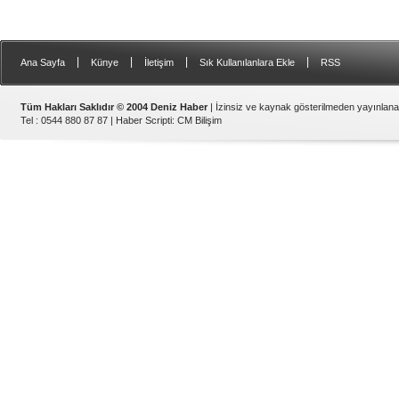
|
|
|
|
Ana Sayfa
Künye
İletişim
Sık Kullanılanlara Ekle
RSS
Tüm Hakları Saklıdır © 2004 Deniz Haber
| İzinsiz ve kaynak gösterilmeden yayınlan
Tel : 0544 880 87 87 |
Haber Scripti
:
CM Bilişim