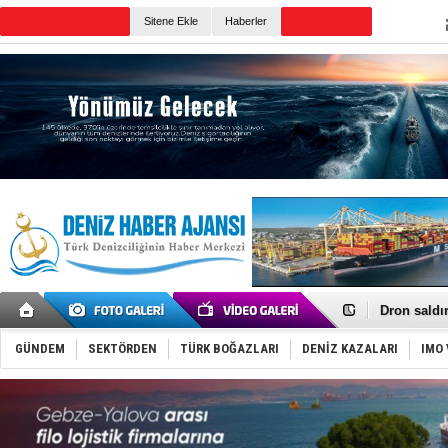
TURKISH MARITIME
Sitene Ekle
Haberler
CANLI YAYIN
Günün Haberleri
Gemi tasar
Makine arı
Dron saldı
'REGAL 1' i
Gemide 5 t
GÜNDEM
SEKTÖRDEN
TÜRK BOĞAZLARI
DENİZ KAZALARI
IMO 
Yakıt barcı
Rus İHA’la
Karadeniz’
Tatil hesab
Rusya, göl