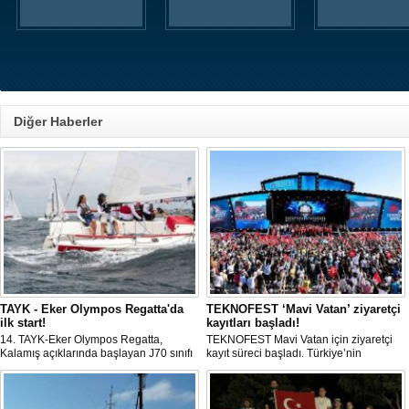
Diğer Haberler
TAYK - Eker Olympos Regatta'da
TEKNOFEST ‘Mavi Vatan’ ziyaretçi
ilk start!
kayıtları başladı!
14. TAYK-Eker Olympos Regatta,
TEKNOFEST Mavi Vatan için ziyaretçi
Kalamış açıklarında başlayan J70 sınıfı
kayıt süreci başladı. Türkiye’nin
yarışlarıyla ilk startını verdi. İstanbul'u 10
denizcilik ve savunma teknolojilerine
gün boyunca yelken coşkusuyla
odaklanan etkinliği, 20-23 Ağustos
buluşturacak organizasyonun ilk
tarihleri arasında Gölcük Tersanesi
gününde 9 tekne rüzgârla buluştu.
Komutanlığı’nda gerçekleştirilecek.