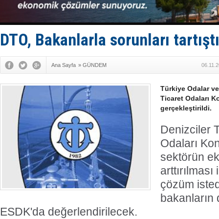
Yüzyıl son
Anadolu Te
Derince, I
Tüpraş, ha
DTO, Bakanlarla sorunları tartışt
İTU AUV, D
Ana Sayfa
»
GÜNDEM
06.11.
Türkiye Odalar ve
Ticaret Odaları K
gerçekleştirildi.
Denizciler 
Odaları Kon
sektörün ek
arttırılması
çözüm istedi
bakanların d
ESDK'da değerlendirilecek.