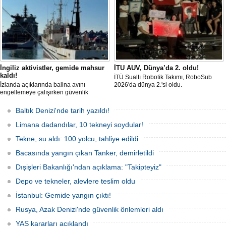
İngiliz aktivistler, gemide mahsur
İTU AUV, Dünya’da 2. oldu!
kaldı!
İTÜ Sualtı Robotik Takımı, RoboSub
İzlanda açıklarında balina avını
2026'da dünya 2.'si oldu.
engellemeye çalışırken güvenlik
güçlerince durdurulan Bandero adlı
protesto gemisindeki 21 çevre aktivisti,
Baltık Denizi'nde tarih yazıldı!
günlerdir gemiden çıkmalarına izin
verilmediğini ve temel haklarının ihlal
Limana dadandılar, 10 tekneyi soydular!
edildiğini öne sürdü. Mürettebatta iki
Britanyalı aktivist de bulunuyor.
Tekne, su aldı: 100 yolcu, tahliye edildi
Bacasında yangın çıkan Tanker, demirletildi
Dışişleri Bakanlığı'ndan açıklama: "Takipteyiz"
Depo ve tekneler, alevlere teslim oldu
İstanbul: Gemide yangın çıktı!
Rusya, Azak Denizi'nde güvenlik önlemleri aldı
YAŞ kararları açıklandı