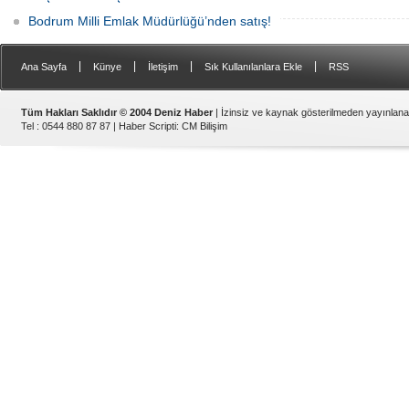
Bodrum Milli Emlak Müdürlüğü’nden satış!
|
|
|
|
Ana Sayfa
Künye
İletişim
Sık Kullanılanlara Ekle
RSS
Tüm Hakları Saklıdır © 2004 Deniz Haber
| İzinsiz ve kaynak gösterilmeden yayınlan
Tel : 0544 880 87 87 |
Haber Scripti
:
CM Bilişim