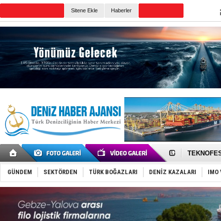
Sitene Ekle
Haberler
Günün Haberleri
TAYK - Eke
İstanbul v
TEKNOFEST 
Tersane işç
İngiliz akt
GÜNDEM
SEKTÖRDEN
TÜRK BOĞAZLARI
DENİZ KAZALARI
IMO 
FESCO, Kar
DESE, BIMC
GİMBİRDER 
35 milyon T
İnsansız c