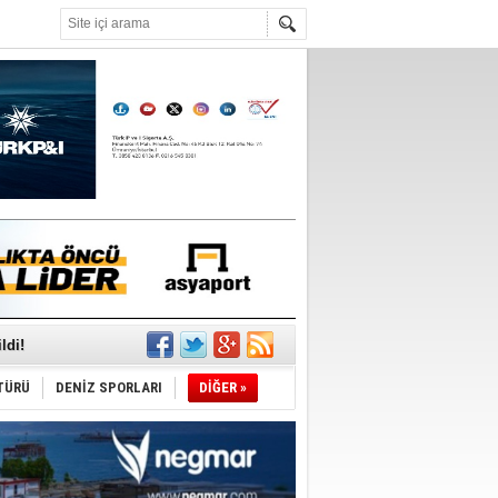
°C
ldi!
TÜRÜ
DENİZ SPORLARI
DİĞER »
da