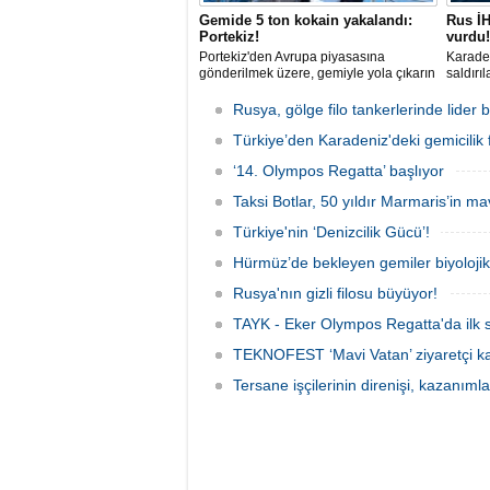
Gemide 5 ton kokain yakalandı:
Rus İH
Portekiz!
vurdu!
Portekiz'den Avrupa piyasasına
Karaden
gönderilmek üzere, gemiyle yola çıkarın
saldırı
5 ton kokain, Portekiz polisi ile Portekiz
açıklar
hava ve deniz kuvvetlerinin
aldığı 
Rusya, gölge filo tankerlerinde lide
operasyonuyla durduruldu. Operasyon
gemisin
kapsamında, gemideki iki yabancı
Türkiye’den Karadeniz'deki gemicilik f
durunca
uyruklu kişi bir gemi mürettebatı
‘14. Olympos Regatta’ başlıyor
gözaltına alındı.
Taksi Botlar, 50 yıldır Marmaris’in ma
Türkiye'nin ‘Denizcilik Gücü’!
Hürmüz’de bekleyen gemiler biyoloj
Rusya'nın gizli filosu büyüyor!
TAYK - Eker Olympos Regatta'da ilk s
TEKNOFEST ‘Mavi Vatan’ ziyaretçi kay
Tersane işçilerinin direnişi, kazanıml