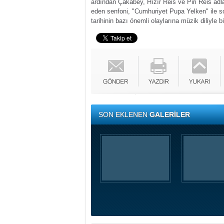
ardından Çakabey, Hızır Reis ve Piri Reis adla
eden senfoni, "Cumhuriyet Pupa Yelken" ile s
tarihinin bazı önemli olaylarına müzik diliyle b
SON EKLENEN
GALERİLER