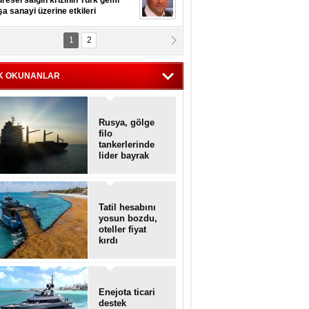
resel salgın krizinin Türk gemi
şa sanayi üzerine etkileri
1
2
pt. MESUT AZMİ GÖKSOY
lavuz kaptan kardeşlerime
hafen...
K OKUNANLAR
Rusya, gölge
filo
tankerlerinde
lider bayrak
konumunda
Tatil hesabını
yosun bozdu,
oteller fiyat
kırdı
Enejota ticari
destek