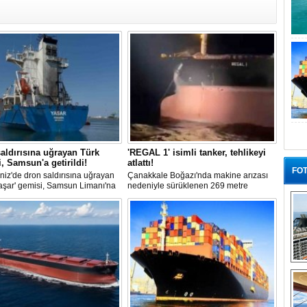
aldırısına uğrayan Türk
'REGAL 1' isimli tanker, tehlikeyi
, Samsun'a getirildi!
atlattı!
FOT
iz'de dron saldırısına uğrayan
Çanakkale Boğazı'nda makine arızası
aşar' gemisi, Samsun Limanı'na
nedeniyle sürüklenen 269 metre
 bir şekilde ulaştı. Saldırıda can
uzunluğundaki 'REGAL 1' isimli tanker,
yaşanmadı, ancak büyük çapta
römorkörler yardımıyla Şevketiye Demir
asar oluştu.
Sahası'na çekilerek kurtarıldı.
“G