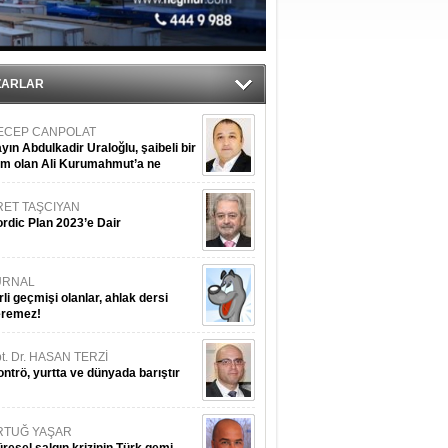
üldü
ıtlama!
ZARLAR
ECEP CANPOLAT
yın Abdulkadir Uraloğlu, şaibeli bir
im olan Ali Kurumahmut’a ne
nışıyorsunuz?
RET TAŞCIYAN
rdic Plan 2023’e Dair
URNAL
rli geçmişi olanlar, ahlak dersi
eremez!
t. Dr. HASAN TERZİ
ntrö, yurtta ve dünyada barıştır
RTUĞ YAŞAR