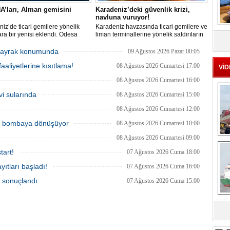
A’ları, Alman gemisini
Karadeniz’deki güvenlik krizi,
navluna vuruyor!
iz’de ticari gemilere yönelik
Karadeniz havzasında ticari gemilere ve
MS
lara bir yenisi eklendi. Odesa
liman terminallerine yönelik saldırıların
eu
ında birden fazla İHA’nın hedef
artması küresel emtia taşımacılığını
Alman işletmesindeki Emil
sekteye uğrattı. Risk artışıyla birlikte
r bayrak konumunda
09 Ağustos 2026 Pazar 00:05
de yangın çıktı; teknik sistemler
ortalama petrol tankeri maliyetleri 300
aaliyetlerine kısıtlama!
 mürettebat tahliye edildi.
bin doları aşarken, savaş sigortası
08 Ağustos 2026 Cumartesi 17:00
VİD
primleri iki katına çıkarak navlun
08 Ağustos 2026 Cumartesi 16:00
fiyatlarında yüzde 50’yi geçen
yükselişleri beraberinde getirdi.
vi sularında
08 Ağustos 2026 Cumartesi 15:00
08 Ağustos 2026 Cumartesi 12:00
ik bombaya dönüşüyor
08 Ağustos 2026 Cumartesi 10:00
08 Ağustos 2026 Cumartesi 09:00
Ç
tart!
07 Ağustos 2026 Cuma 18:00
ıtları başladı!
07 Ağustos 2026 Cuma 16:00
a sonuçlandı
07 Ağustos 2026 Cuma 15:00
sa