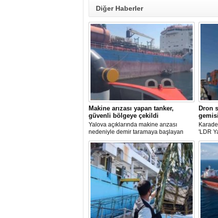
Diğer Haberler
Makine arızası yapan tanker,
Dron s
güvenli bölgeye çekildi
gemisi
Yalova açıklarında makine arızası
Karaden
nedeniyle demir taramaya başlayan
'LDR Y
tanker, römorkör eşliğinde güvenli
güvenli
şekilde demirleme sahasına alındı.
kaybı 
maddi h