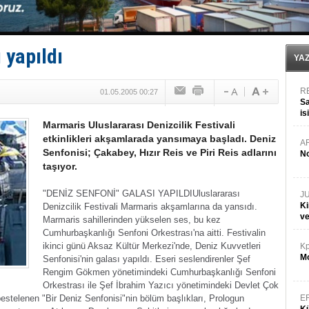
Enejota ticari destek gemisinden süperyata dönüştür
Denizcilik sektörü, Alsancak Limanı’ndan memnun
Türkiye’den Karadeniz'deki gemicilik faaliyetlerine kıs
‘14. Olympos Regatta’ başlıyor
 yapıldı
Taksi Botlar, 50 yıldır Marmaris’in mavi sularında
YA
R
01.05.2005 00:27
Sa
is
Marmaris Uluslararası Denizcilik Festivali
da
etkinlikleri akşamlarada yansımaya başladı. Deniz
A
Senfonisi; Çakabey, Hızır Reis ve Piri Reis adlarını
No
taşıyor.
"DENİZ SENFONİ" GALASI YAPILDI
Uluslararası
J
Ki
Denizcilik Festivali Marmaris akşamlarına da yansıdı.
v
Marmaris sahillerinden yükselen ses, bu kez
Cumhurbaşkanlığı Senfoni Orkestrası'na aitti.
Festivalin
ikinci günü Aksaz Kültür Merkezi'nde, Deniz Kuvvetleri
Kp
Mo
Senfonisi'nin galası yapıldı.
Eseri seslendirenler Şef
Rengim Gökmen yönetimindeki Cumhurbaşkanlığı Senfoni
Orkestrası ile Şef İbrahim Yazıcı yönetimindeki Devlet Çok
estelenen "Bir Deniz Senfonisi"nin bölüm başlıkları, Prologun
E