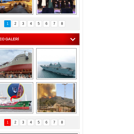
C'den 55 milyon 
5. Bosphorus Ship 
roluk turizm geliri 
Brokers Dinner, 
1
2
3
4
5
6
7
8
müjdesi
İstanbul’da yapıldı
EO GALERİ
eksan Tersanesi, 
TCG Anadolu, 
Başaran Bayrak 
tersane teknik 
tankerini suya 
seyrini tamamladı
indirdi
Göçmenlerin 
Milas’taki yangın 
imdadına Türk 
yeniden termik 
1
2
3
4
5
6
7
8
hipli MINA DENIZ 
santrallere doğru 
yetişti
ilerliyor