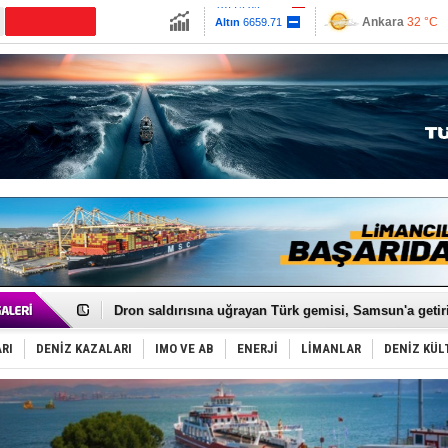
13779.39
Ankara
32 °C
Altın
6659.71
İzmir
36 °C
Dolar
47.6791
Antalya
33 °C
Euro
55.1258
Muğla
33 °C
Çanakkale
33 
Gemi tasarım yarışmasına ek süre
Makine arızası yapan tanker, güvenli bölgeye çekildi
Dron saldırısına uğrayan Türk gemisi, Samsun'a getiri
'REGAL 1' isimli tanker, tehlikeyi atlattı!
Gemide 5 ton kokain yakalandı: Portekiz!
RI
DENİZ KAZALARI
IMO VE AB
ENERJİ
LİMANLAR
DENİZ KÜL
Yakıt barcı filosuna 2 yeni gemi katıldı
Rus İHA’ları, Alman gemisini vurdu!
Karadeniz’deki güvenlik krizi, navluna vuruyor!
Tatil hesabını yosun bozdu, oteller fiyat kırdı
Rusya, gölge filo tankerlerinde lider bayrak konumun