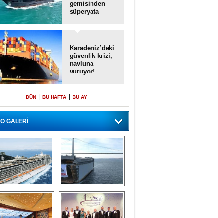
gemisinden
süperyata
dönüştürüldü
Karadeniz’deki
güvenlik krizi,
navluna
vuruyor!
|
|
DÜN
BU HAFTA
BU AY
O GALERİ
emi içinde gemi” 
Dünyada tek! 
konsepti ile MSC 
Denizaltı yüzer 
Splendida
havuzu intikal 
seyrine başladı