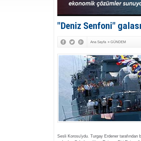
"Deniz Senfoni" galası
Ana Sayfa
»
GÜNDEM
Sesli Korosu'ydu.
Turgay Erdener tarafından b