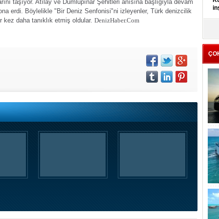
Kü
rını taşıyor.
Atılay ve Dumlupınar Şehitleri anısına başlığıyla devam
in
ona erdi.
Böylelikle "Bir Deniz Senfonisi"ni izleyenler, Türk denizcilik
ir kez daha tanıklık etmiş oldular.
DenizHaber.Com
K
Kı
it
ÇO