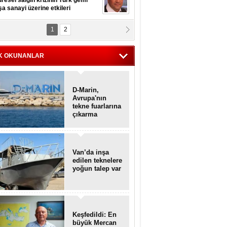
resel salgın krizinin Türk gemi
şa sanayi üzerine etkileri
1
2
pt. MESUT AZMİ GÖKSOY
lavuz kaptan kardeşlerime
hafen...
K OKUNANLAR
D-Marin,
Avrupa'nın
tekne fuarlarına
çıkarma
yapacak
Van’da inşa
edilen teknelere
yoğun talep var
Keşfedildi: En
büyük Mercan