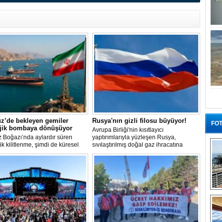
z’de bekleyen gemiler
Rusya'nın gizli filosu büyüyor!
FOT
ojik bombaya dönüşüyor
Avrupa Birliği'nin kısıtlayıcı
 Boğazı’nda aylardır süren
yaptırımlarıyla yüzleşen Rusya,
tik kilitlenme, şimdi de küresel
sıvılaştırılmış doğal gaz ihracatına
 bir çevre felaketinin kapısını
devam edebilmek için gizli bir filo
ş olabilir. Sıcak sularda
geliştiriyor.
siz bekleyen binden fazla gemi,
 deniz canlıları için devasa bir
merkezine dönüşmüş durumda.
“G