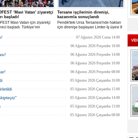
EST ‘Mavi Vatan’ ziyaretçi
Tersane işçilerinin direnişi,
rı başladı!
kazanımla sonuçlandı
MS
eu
EST Mavi Vatan için ziyaretçi
Pendik'teki Ursa Tersanesi'nde hakları
üreci başladı. Türkiye’nin
için direnişe başlayan Limter-İş üyesi 8
lik ve savunma teknolojilerine
işçinin mücadelesi sonuç verdi. İşveren,
an etkinliği, 20-23 Ağustos
arabulucu görüşmesinde tüm
ı!
07 Ağustos 2026 Cuma 14:00
VİD
ri arasında Gölcük Tersanesi
alacakların ödenmesini kabul etti.
lığı’nda gerçekleştirilecek.
Sendika, sözlerin tutulmaması halinde
06 Ağustos 2026 Perşembe 18:00
direnişin süreceğini açıkladı
sı!
06 Ağustos 2026 Perşembe 14:00
06 Ağustos 2026 Perşembe 10:00
ar!
06 Ağustos 2026 Perşembe 08:00
di
05 Ağustos 2026 Çarşamba 16:00
Ç
letildi
05 Ağustos 2026 Çarşamba 15:00
kipteyiz"
05 Ağustos 2026 Çarşamba 14:00
u
05 Ağustos 2026 Çarşamba 13:00
05 Ağustos 2026 Çarşamba 08:00
sa