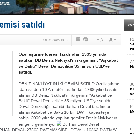
TEKNOFEST ‘Mavi Vatan’ ziyaretçi kayıtları başladı!
Tersane işçilerinin direnişi, kazanımla sonuçlandı
İngiliz aktivistler, gemide mahsur kaldı!
FESCO, Karadeniz'de yeni sevkiyat taleplerini durdur
emisi satıldı
DESE, BIMCO’ya katıldı
YA
R
05.04.2005 19:10
Sa
is
Özelleştirme İdaresi tarafından 1999 yılında
da
satılan; DB Deniz Nakliyat'ın iki gemisi, "Aşkabat
A
ve Bakü" Deval Denizciliğe 35 milyon USD'ye
No
satıldı.
DENİZ NAKLİYAT'IN İKİ GEMİSİ SATILDI
Özelleştirme
J
İdaresinden 10 Armatör tarafından 1999 yılında satın
Ki
v
alınan DB Deniz Nakliyat'ın iki gemisi "Aşkabat ve
Bakü" Deval Denizciliğe 35 milyon USD'ye satıldı.
Deval Denziciliğin sahibi Burhan Deval tarafından
Kp
Mo
alınan Aşkabat ve Bakü 18 bin DWT kapasiteye
sahip. 2000 yılında yapılan gemiler Deniz Nakliyat'ın
en genç gemileriydi.
Burhan Deval
Deval
E
RHAN DEVAL-27562 DWT
M/V SİBEL DEVAL- 16863 DWT
M/V