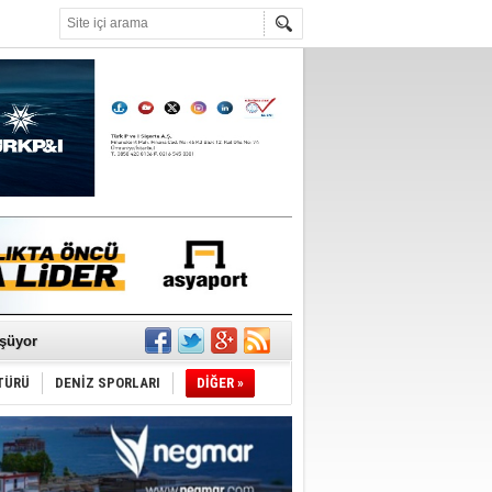
°C
ldürmüş
şüyor
TÜRÜ
DENİZ SPORLARI
DİĞER »
r