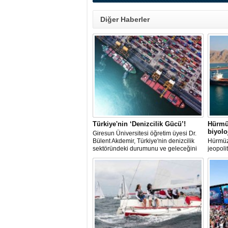
Diğer Haberler
Türkiye'nin ‘Denizcilik Gücü’!
Hürmü
biyol
Giresun Üniversitesi öğretim üyesi Dr.
Bülent Akdemir, Türkiye'nin denizcilik
Hürmüz
sektöründeki durumunu ve geleceğini
jeopoli
değerlendirdi.
ölçekte
aralamı
hareket
istilacı
üreme 