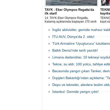
TAYK - Eker Olympos Regatta'da
TEKNOF
ilk start!
kayıtla
14. TAYK-Eker Olympos Regatta,
TEKNOF
Kalamış açıklarında başlayan J70 sınıfı
kayıt s
yarışlarıyla ilk startını verdi. İstanbul'u 10
denizci
gün boyunca yelken coşkusuyla
odaklan
İngiliz aktivistler, gemide mahsur kald
buluşturacak organizasyonun ilk
tarihle
gününde 9 tekne rüzgârla buluştu.
İTU AUV, Dünya’da 2. oldu!
Komutan
Türk Armatöre 'Uyuşturucu' tutuklama
Baltık Denizi'nde tarih yazıldı!
Limana dadandılar, 10 tekneyi soydul
Tekne, su aldı: 100 yolcu, tahliye edil
Bacasında yangın çıkan Tanker, demir
Dışişleri Bakanlığı'ndan açıklama: "Ta
Depo ve tekneler, alevlere teslim old
İstanbul: Gemide yangın çıktı!