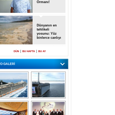
Ormanı!
Dünyanın en
tehlikeli
yosunu: Yüz
binlerce canlıyı
öldürmüş
|
|
DÜN
BU HAFTA
BU AY
O GALERİ
emi içinde gemi” 
Dünyada tek! 
konsepti ile MSC 
Denizaltı yüzer 
Splendida
havuzu intikal 
seyrine başladı