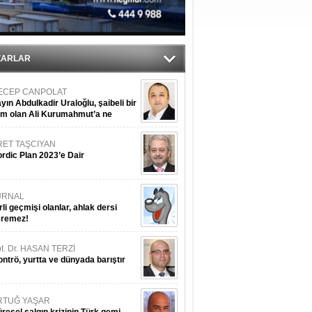
du
ZARLAR
ECEP CANPOLAT
yın Abdulkadir Uraloğlu, şaibeli bir
im olan Ali Kurumahmut’a ne
nışıyorsunuz?
RET TAŞCIYAN
rdic Plan 2023’e Dair
URNAL
rli geçmişi olanlar, ahlak dersi
eremez!
t. Dr. HASAN TERZİ
ntrö, yurtta ve dünyada barıştır
RTUĞ YAŞAR