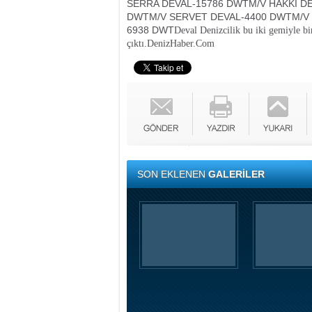
SERRA DEVAL-15786 DWT
M/V HAKKI D
DWT
M/V SERVET DEVAL-4400 DWT
M/V
6938 DWT
Deval Denizcilik bu iki gemiyle b
çıktı.
DenizHaber.Com
SON EKLENEN
GALERİLER