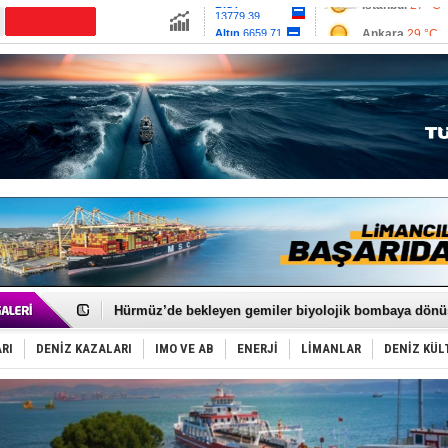
13779.39
Ankara
29 °C
Altın
6659.71
İzmir
31 °C
Dolar
47.6791
Antalya
33 °C
Euro
55.1258
Muğla
31 °C
Çanakkale
30 
Türkiye'nin ‘Denizcilik Gücü’!
Dünyanın en tehlikeli yosunu: Yüz binlerce canlıyı ö
Hürmüz’de bekleyen gemiler biyolojik bombaya dönü
Rusya'nın gizli filosu büyüyor!
Keşfedildi: En büyük Mercan Ormanı!
RI
DENİZ KAZALARI
IMO VE AB
ENERJİ
LİMANLAR
DENİZ KÜL
D-Marin, Avrupa'nın tekne fuarlarına çıkarma yapacak
Van’da inşa edilen teknelere yoğun talep var
ASEAN ilk P&I Sigorta Kulübünü kurmaya hazırlanıyo
TAYK - Eker Olympos Regatta'da ilk start!
İstanbul ve Çanakkale: 6 ayda 40.000 gemi