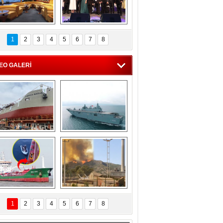
C'den 55 milyon 
5. Bosphorus Ship 
roluk turizm geliri 
Brokers Dinner, 
1
2
3
4
5
6
7
8
müjdesi
İstanbul’da yapıldı
EO GALERİ
eksan Tersanesi, 
TCG Anadolu, 
Başaran Bayrak 
tersane teknik 
tankerini suya 
seyrini tamamladı
indirdi
Göçmenlerin 
Milas’taki yangın 
imdadına Türk 
yeniden termik 
1
2
3
4
5
6
7
8
hipli MINA DENIZ 
santrallere doğru 
yetişti
ilerliyor