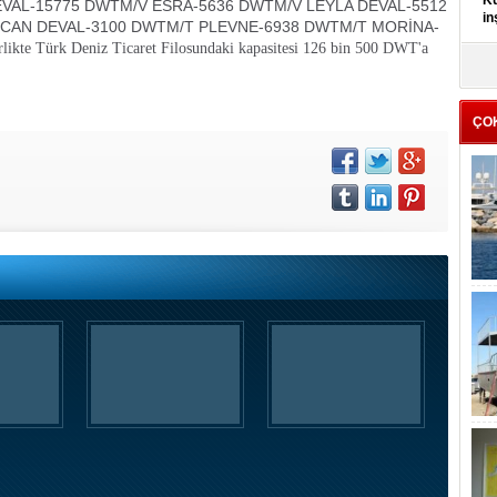
Kü
EVAL-15775 DWT
M/V ESRA-5636 DWT
M/V LEYLA DEVAL-5512
in
 CAN DEVAL-3100 DWT
M/T PLEVNE-6938 DWT
M/T MORİNA-
irlikte Türk Deniz Ticaret Filosundaki kapasitesi 126 bin 500 DWT'a
K
Kı
it
ÇO