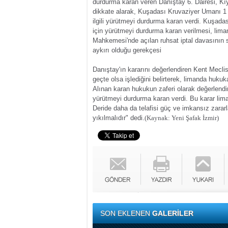
durdurma karan veren Danıştay 6. Dairesi, Kıy
dikkate alarak, Kuşadası Kruvaziyer Umanı 1 
ilgili yürütmeyi durdurma karan verdi. Kuşad
için yürütmeyi durdurma karan verilmesi, liman
Mahkemesi'nde açılan ruhsat iptal davasının
aykırı olduğu gerekçesi
Danıştay'ın kararını değerlendiren Kent Mecl
geçte olsa işlediğini belirterek, limanda huk
Alınan karan hukukun zaferi olarak değerlend
yürütmeyi durdurma karan verdi. Bu karar limanı
Deride daha da telafisi güç ve imkansız zarar
yıkılmalıdır" dedi.
(Kaynak: Yeni Şafak İzmir)
SON EKLENEN
GALERİLER