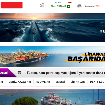
13798.82
Ankara
20 °C
Altın
6528.49
İzmir
25 °C
Dolar
47.7001
Antalya
23 °C
Euro
54.9803
Muğla
23 °C
Çanakkale
22 
Anadolu Tersanesi EYDEP’te A sertifikası alan ilk ter
Derince, ILCA Masters Türkiye Şampiyonası’na ev sah
Tüpraş, ham petrol taşımacılığına 4 yeni tanker daha 
İTU AUV, Dünya’da 2. oldu!
LNG taşımacılığında maliyetler katlandı
RI
DENİZ KAZALARI
IMO VE AB
ENERJİ
LİMANLAR
DENİZ KÜL
PROYAD, yat mürettebatı için yurt dışı harcı için düze
Türkiye-Irak enerji hattında yeni dönem başlıyor
Türk Armatöre 'Uyuşturucu' tutuklaması!
Deniz turizminde yeni ‘Ceza Rejimi’!
DÖDER, 28. Dönem Yönetim Kurulu Başkanını seçti!