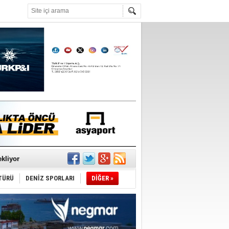
°C
sane oldu
ipliği yapacak
ekliyor
TÜRÜ
DENİZ SPORLARI
DİĞER »
nleme istiyor