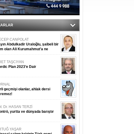
ediyor
ZARLAR
ECEP CANPOLAT
yın Abdulkadir Uraloğlu, şaibeli bir
im olan Ali Kurumahmut’a ne
nışıyorsunuz?
RET TAŞCIYAN
rdic Plan 2023’e Dair
URNAL
rli geçmişi olanlar, ahlak dersi
eremez!
t. Dr. HASAN TERZİ
ntrö, yurtta ve dünyada barıştır
RTUĞ YAŞAR