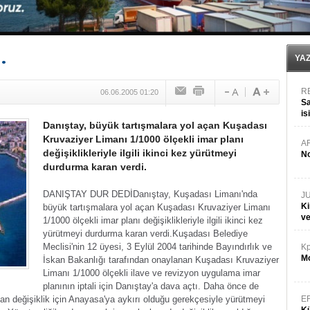
Fairline, Türkiye’de ‘SoleMarin’i seçti
Baltık Denizi'nde tarih yazıldı!
Runit kubbesi okyanusun derinliklerinde halkı tehdit 
Limana dadandılar, 10 tekneyi soydular!
.
Türk Loydu’na Süveyş tonaj yetkisi
YA
R
06.06.2005 01:20
Sa
is
Danıştay, büyük tartışmalara yol açan Kuşadası
da
Kruvaziyer Limanı 1/1000 ölçekli imar planı
A
değişiklikleriyle ilgili ikinci kez yürütmeyi
No
durdurma karan verdi.
DANIŞTAY DUR DEDİ
Danıştay, Kuşadası Limanı'nda
J
Ki
büyük tartışmalara yol açan Kuşadası Kruvaziyer Limanı
v
1/1000 ölçekli imar planı değişiklikleriyle ilgili ikinci kez
yürütmeyi durdurma karan verdi.
Kuşadası Belediye
Meclisi'nin 12 üyesi, 3 Eylül 2004 tarihinde Bayındırlık ve
Kp
Mo
İskan Bakanlığı tarafından onaylanan Kuşadası Kruvaziyer
Limanı 1/1000 ölçekli ilave ve revizyon uygulama imar
planının iptali için Danıştay'a dava açtı. Daha önce de
lan değişiklik için Anayasa'ya aykırı olduğu gerekçesiyle yürütmeyi
E