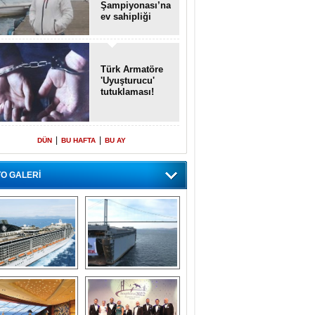
Şampiyonası’na
ev sahipliği
yapacak
Türk Armatöre
'Uyuşturucu'
tutuklaması!
|
|
DÜN
BU HAFTA
BU AY
O GALERİ
emi içinde gemi” 
Dünyada tek! 
konsepti ile MSC 
Denizaltı yüzer 
Splendida
havuzu intikal 
seyrine başladı