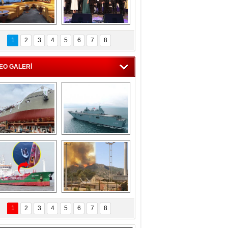
C'den 55 milyon 
5. Bosphorus Ship 
roluk turizm geliri 
Brokers Dinner, 
1
2
3
4
5
6
7
8
müjdesi
İstanbul’da yapıldı
EO GALERİ
eksan Tersanesi, 
TCG Anadolu, 
Başaran Bayrak 
tersane teknik 
tankerini suya 
seyrini tamamladı
indirdi
Göçmenlerin 
Milas’taki yangın 
imdadına Türk 
yeniden termik 
1
2
3
4
5
6
7
8
hipli MINA DENIZ 
santrallere doğru 
yetişti
ilerliyor