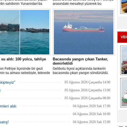
ketin sahibinin Yunanistan'da
arasındaki mesafeyi yüzerek bu
dığı bildirildi.
başarının ilk örneği olarak tarihe geçti.
MS
eu
VİD
 su aldı: 100 yolcu, tahliye
Bacasında yangın çıkan Tanker,
demirletildi
ın Fethiye ilçesinde bir gezi
Gelibolu ilçesi açıklarında tankerin
nin su alması sebebiyle, teknede
bacasında çıkan yangın söndürüldü.
 100 yolcu tahliye edildi,
Tanker, ardından Şevketiye Demir
Ç
in batmaması için bölgede
Sahası'na demirletildi.
kipteyiz"
05 Ağustos 2026 Çarşamba 14:00
a çalışması başlatıldı.
u
05 Ağustos 2026 Çarşamba 13:00
05 Ağustos 2026 Çarşamba 08:00
mleri aldı
04 Ağustos 2026 Salı 17:00
04 Ağustos 2026 Salı 16:00
sa
atış!
04 Ağustos 2026 Salı 15:00