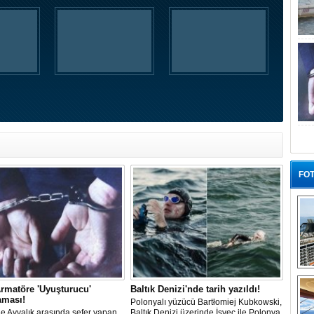
FOT
“G
rmatöre 'Uyuşturucu'
Baltık Denizi'nde tarih yazıldı!
aması!
Polonyalı yüzücü Bartłomiej Kubkowski,
 ile Ayvalık arasında sefer yapan
Baltık Denizi üzerinde İsveç ile Polonya