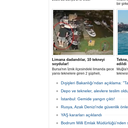
bir şir
tutuklan
Limana dadandılar, 10 tekneyi
Tekne,
soydular!
edildi
Bursa'nın İznik ilçesindeki limanda gece
Muğla'n
yarısı teknelere giren 2 şüpheli,
teknesi
elektronik cihazlar ve değerli eşyalar
bulunan
çaldı. Olay, güvenlik kameralarına
teknen
Dışişleri Bakanlığı'ndan açıklama: "Ta
yansıdı, tekne sahiplerinin ihbarıyla
kurtarm
jandarma inceleme başlattı.
Depo ve tekneler, alevlere teslim old
İstanbul: Gemide yangın çıktı!
Rusya, Azak Denizi'nde güvenlik önle
YAŞ kararları açıklandı
Bodrum Milli Emlak Müdürlüğü’nden s