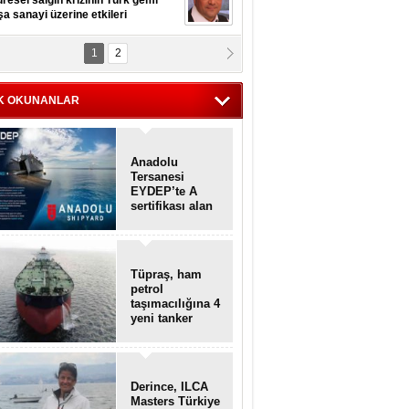
resel salgın krizinin Türk gemi
şa sanayi üzerine etkileri
1
2
pt. MESUT AZMİ GÖKSOY
lavuz kaptan kardeşlerime
hafen...
K OKUNANLAR
Anadolu
Tersanesi
EYDEP’te A
sertifikası alan
ilk tersane oldu
Tüpraş, ham
petrol
taşımacılığına 4
yeni tanker
daha ekliyor
Derince, ILCA
Masters Türkiye