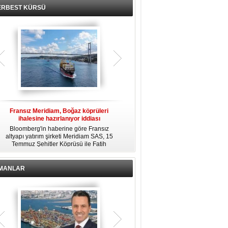
ERBEST KÜRSÜ
Fransız Meridiam, Boğaz köprüleri
Kendi yat limanına sahip en pahalı
ihalesine hazırlanıyor iddiası
özel adalar
Bloomberg'in haberine göre Fransız
Dünyanın en zengin insanlarından
altyapı yatırım şirketi Meridiam SAS, 15
bazıları için yaşam tarzının bir parçası
Temmuz Şehitler Köprüsü ile Fatih
sadece bir süper yat değil, aynı
R
Sultan Mehmet Köprüsü'nün
zamanda kendi yat limanı, helikopter
özelleştirilmesine yönelik ihaleyle
pisti ve seçkin villaları da içeren koca
ilgileniyor.
bir özel adadır.
İMANLAR