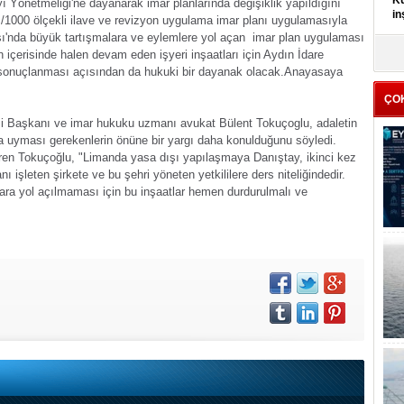
Kü
ı Yönetmeliği'ne dayanarak imar planlarında değişiklik yapıldığını
in
/1000 ölçekli ilave ve revizyon uygulama imar planı uygulamasıyla
ası'nda büyük tartışmalara ve eylemlere yol açan imar plan uygulaması
K
 içerisinde halen devam eden işyeri inşaatları için Aydın İdare
Kı
 sonuçlanması açısından da hukuki bir dayanak olacak.
Anayasaya
it
ÇO
isi Başkanı ve imar hukuku uzmanı avukat Bülent Tokuçoglu, adaletin
uka uyması gerekenlerin önüne bir yargı daha konulduğunu söyledi.
iren Tokuçoğlu, "Limanda yasa dışı yapılaşmaya Danıştay, ikinci kez
 işleten şirkete ve bu şehri yöneten yetkililere ders niteliğindedir.
lara yol açılmaması için bu inşaatlar hemen durdurulmalı ve