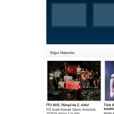
Diğer Haberler
İTU AUV, Dünya’da 2. oldu!
Türk A
tutukl
İTÜ Sualtı Robotik Takımı, RoboSub
2026'da dünya 2.'si oldu.
Midilli