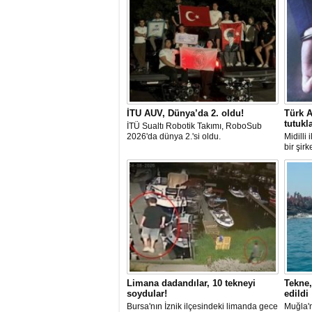
İTU AUV, Dünya’da 2. oldu!
Türk A
tutukl
İTÜ Sualtı Robotik Takımı, RoboSub
2026'da dünya 2.'si oldu.
Midilli
bir şir
tutuklan
Limana dadandılar, 10 tekneyi
Tekne,
soydular!
edildi
Bursa'nın İznik ilçesindeki limanda gece
Muğla'n