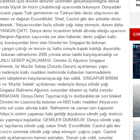
Kü
aretinin üçte ikisinin denizler üzerinden gerçekleştirildiğine dikkat
in
nda büyük bir krizin çıkabileceği uyarısında bulunuyor. Dünyadaki
ticaret yapan Türk gemilerinin ve Türkiye’deki deniz ulaşımının da
K
 üreten ve dağıtan ExxonMobil, Shell, Castrol gibi dev şirketler deniz
Kı
rerek, ‘İhtiyacınızdan fazla silindir yağı talep etmeyin, durum daha
it
YANGIN ÇIKTI:
Dünya deniz ticaretinin tehdit altında olduğu uyarısını
ÇO
Derginin Ağustos sayısında yer alan haberde; deniz yağları katkı
ç kuruluşundan birisi olan Oronite’nin Singapur’da bulunan
 yangın çıktığı ve tesisin üç hafta süreyle kapalı kaldığı duyuruldu.
bulunan rafinerisinin 2005 yılında artan talebi karşılayamadığı ve
UNLU SEBEP AÇIKLAMASI:
Oronite 11 Ağustos Singapur
belirterek, bir Mucbir Sebep (Zorunlu Durum) açıklaması yaptı.
i nedeniyle katkı maddesi üretiminde kullanılan hammadelerin
in taleplerinin karşılanamayacağı ilan edildi.
SİNGAPUR BİRİMİ
ı ve ‘Mucbir Sebeb’ açıklaması nedeniyle dünya silindir yağı
Singapur Rafinerisi Ağustos sonundan itibaren üç hafta zorunlu
RİNA’DAN:
Dünya Deniz Taşımacılığı’nı durdurabilecek son felaket
e Oronite’nin Louisina’da bulunan ve ABD katkı maddesi ihtiyacının
risi sel suları altında kaldı. Rafinerinin ne zaman tam kapasite
ips’in üretim yapamaz hale geldiği duyulunca silindir yağı üreticisi
ması yapmaya başladılar.
GEMİLER DURABİLİR:
Dünya silindir yağı
iz taşıtlarına silindir yağı satan Shell, ExxonMobil, Castrol gibi dev
cınızın üzerinde silindir yağı talep etmeyin’ çağrısı yaptı. Castrol
beb açıklamasının hemen ardından, ‘Durum çok ciddi, sorunlar