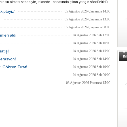
nin su alması sebebiyle, teknede
bacasında çıkan yangın söndürüldü.
 100 yolcu tahliye edildi,
Tanker, ardından Şevketiye Demir
in batmaması için bölgede
Sahası'na demirletildi.
kipteyiz"
05 Ağustos 2026 Çarşamba 14:00
a çalışması başlatıldı.
u
05 Ağustos 2026 Çarşamba 13:00
05 Ağustos 2026 Çarşamba 08:00
mleri aldı
04 Ağustos 2026 Salı 17:00
04 Ağustos 2026 Salı 16:00
atış!
04 Ağustos 2026 Salı 15:00
IM
perasyon!
04 Ağustos 2026 Salı 14:00
ı: Gökçen Fırat!
04 Ağustos 2026 Salı 10:00
04 Ağustos 2026 Salı 00:00
03 Ağustos 2026 Pazartesi 15:00