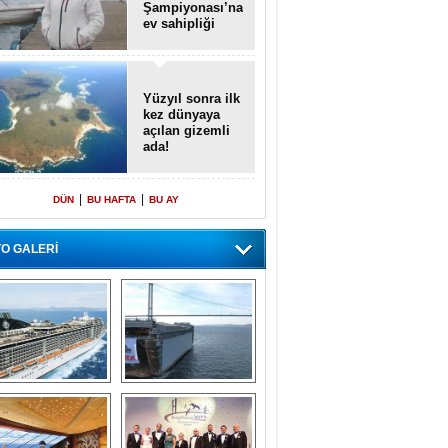
Şampiyonası’na
ev sahipliği
yapacak
Yüzyıl sonra ilk
kez dünyaya
açılan gizemli
ada!
|
|
DÜN
BU HAFTA
BU AY
O GALERİ
emi içinde gemi” 
Dünyada tek! 
konsepti ile MSC 
Denizaltı yüzer 
Splendida
havuzu intikal 
seyrine başladı