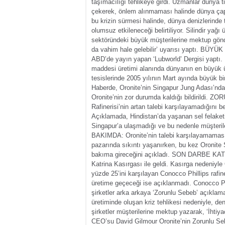
taşımacılığı tehlikeye girdi. Uzmanlar dünya tic
çekerek, önlem alınmaması halinde dünya çapı
bu krizin sürmesi halinde, dünya denizlerinde 
olumsuz etkileneceği belirtiliyor.
Silindir yağı
sektöründeki büyük müşterilerine mektup gönde
da vahim hale gelebilir’ uyarısı yaptı.
BÜYÜK 
ABD’de yayın yapan ‘Lubworld’ Dergisi yaptı. 
maddesi üretimi alanında dünyanın en büyük ü
tesislerinde 2005 yılının Mart ayında büyük bir
Haberde, Oronite’nin Singapur Jung Adası’nda 
Oronite’nin zor durumda kaldığı bildirildi.
ZOR
Rafinerisi’nin artan talebi karşılayamadığını 
Açıklamada, Hindistan’da yaşanan sel felaket
Singapur’a ulaşmadığı ve bu nedenle müşteriler
BAKIMDA:
Oronite’nin talebi karşılayamamas
pazarında sıkıntı yaşanırken, bu kez Oronite 
bakıma gireceğini açıkladı.
SON DARBE KAT
Katrina Kasırgası ile geldi. Kasırga nedeniyl
yüzde 25’ini karşılayan Conocco Phillips rafine
üretime geçeceği ise açıklanmadı. Conocco Phil
şirketler arka arkaya ‘Zorunlu Sebeb’ açıkla
üretiminde oluşan kriz tehlikesi nedeniyle, den
şirketler müşterilerine mektup yazarak, ‘İhtiya
CEO’su David Gilmour Oronite’nin Zorunlu Se