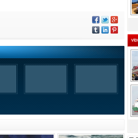
MS
eu
VİD
Ç
sa