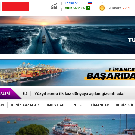
13798.82
Ankara
27 °C
Altın
6584.85
İzmir
28 °C
Dolar
47.6997
Antalya
33 °C
Euro
54.9966
Muğla
27 °C
Çanakkale
28 
35 milyon TL'lik tekne projesinde karar çıktı
İnsansız cankurtaran ihalesini BlueForge kazandı
Yüzyıl sonra ilk kez dünyaya açılan gizemli ada!
Anadolu Tersanesi EYDEP’te A sertifikası alan ilk ter
Derince, ILCA Masters Türkiye Şampiyonası’na ev sah
RI
DENİZ KAZALARI
IMO VE AB
ENERJİ
LİMANLAR
DENİZ KÜL
Tüpraş, ham petrol taşımacılığına 4 yeni tanker daha 
İTU AUV, Dünya’da 2. oldu!
LNG taşımacılığında maliyetler katlandı
PROYAD, yat mürettebatı için yurt dışı harcı için düze
Türkiye-Irak enerji hattında yeni dönem başlıyor