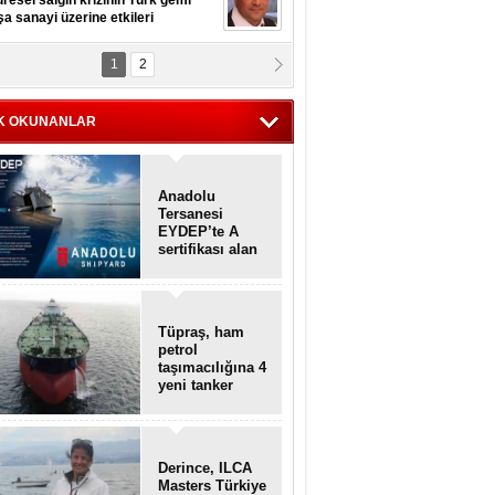
resel salgın krizinin Türk gemi
şa sanayi üzerine etkileri
1
2
pt. MESUT AZMİ GÖKSOY
lavuz kaptan kardeşlerime
hafen...
K OKUNANLAR
Anadolu
Tersanesi
EYDEP’te A
sertifikası alan
ilk tersane oldu
Tüpraş, ham
petrol
taşımacılığına 4
yeni tanker
daha ekliyor
Derince, ILCA
Masters Türkiye