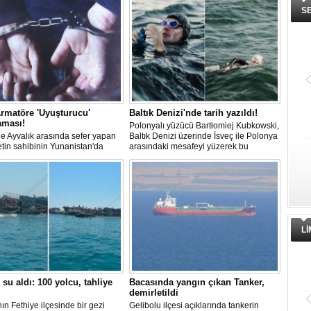
S
rmatöre 'Uyuşturucu'
Baltık Denizi'nde tarih yazıldı!
aması!
Polonyalı yüzücü Bartłomiej Kubkowski,
 ile Ayvalık arasında sefer yapan
Baltık Denizi üzerinde İsveç ile Polonya
ketin sahibinin Yunanistan'da
arasındaki mesafeyi yüzerek bu
dığı bildirildi.
başarının ilk örneği olarak tarihe geçti.
L
 su aldı: 100 yolcu, tahliye
Bacasında yangın çıkan Tanker,
demirletildi
ın Fethiye ilçesinde bir gezi
Gelibolu ilçesi açıklarında tankerin