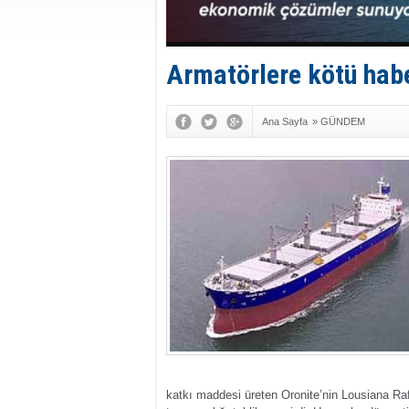
Armatörlere kötü hab
Ana Sayfa
»
GÜNDEM
katkı maddesi üreten Oronite’nin Lousiana Raf