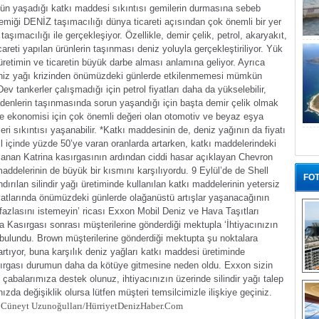
zün yaşadığı katkı maddesi sıkıntısı gemilerin durmasına sebeb
kemiği
DENİZ taşımacılığı dünya ticareti açısından çok önemli bir yer
aşımacılığı ile gerçekleşiyor. Özellikle, demir çelik, petrol, akaryakıt,
areti yapılan ürünlerin taşınması deniz yoluyla gerçekleştiriliyor. Yük
retimin ve ticaretin büyük darbe alması anlamına geliyor. Ayrıca
deniz yağı krizinden önümüzdeki günlerde etkilenmemesi mümkün
Dev tankerler çalışmadığı için petrol fiyatları daha da yükselebilir,
denlerin taşınmasında sorun yaşandığı için başta demir çelik olmak
e ekonomisi için çok önemli değeri olan otomotiv ve beyaz eşya
ri sıkıntısı yaşanabilir.
*Katkı maddesinin de, deniz yağının da fiyatı
ıl içinde yüzde 50’ye varan oranlarda artarken, katkı maddelerindeki
şanan Katrina kasırgasının ardından ciddi hasar açıklayan Chevron
maddelerinin de büyük bir kısmını karşılıyordu. 9 Eylül’de de Shell
FOT
dırılan silindir yağı üretiminde kullanılan katkı maddelerinin yetersiz
yatlarında önümüzdeki günlerde olağanüstü artışlar yaşanacağının
 fazlasını istemeyin’ ricası
Exxon Mobil Deniz ve Hava Taşıtları
Kasırgası sonrası müşterilerine gönderdiği mektupla ‘İhtiyacınızın
a bulundu. Brown müşterilerine gönderdiği mektupta şu noktalara
artıyor, buna karşılık deniz yağları katkı maddesi üretiminde
sırgası durumun daha da kötüye gitmesine neden oldu. Exxon sizin
“G
 çabalarımıza destek olunuz, ihtiyacınızın üzerinde silindir yağı talep
ızda değişiklik olursa lütfen müşteri temsilcimizle ilişkiye geçiniz.
Cüneyt Uzunoğulları/Hürriyet
DenizHaber.Com