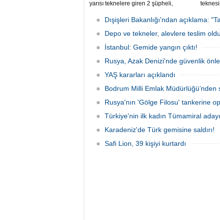
yarısı teknelere giren 2 şüpheli,
teknesi
elektronik cihazlar ve değerli eşyalar
bulunan
çaldı. Olay, güvenlik kameralarına
teknen
Dışişleri Bakanlığı'ndan açıklama: "Ta
yansıdı, tekne sahiplerinin ihbarıyla
kurtarm
jandarma inceleme başlattı.
Depo ve tekneler, alevlere teslim old
İstanbul: Gemide yangın çıktı!
Rusya, Azak Denizi'nde güvenlik önle
YAŞ kararları açıklandı
Bodrum Milli Emlak Müdürlüğü’nden s
Rusya'nın 'Gölge Filosu' tankerine o
Türkiye'nin ilk kadın Tümamiral aday
Karadeniz'de Türk gemisine saldırı!
Safi Lion, 39 kişiyi kurtardı