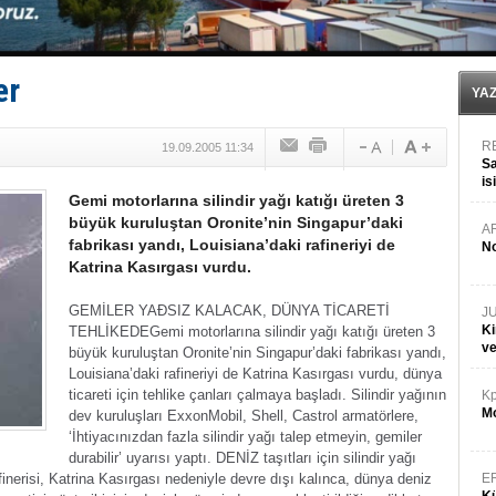
Türk Armatöre 'Uyuşturucu' tutuklaması!
Deniz turizminde yeni ‘Ceza Rejimi’!
DÖDER, 28. Dönem Yönetim Kurulu Başkanını seçti!
Fairline, Türkiye’de ‘SoleMarin’i seçti
er
Baltık Denizi'nde tarih yazıldı!
YA
R
19.09.2005 11:34
Sa
is
Gemi motorlarına silindir yağı katığı üreten 3
da
büyük kuruluştan Oronite’nin Singapur’daki
A
fabrikası yandı, Louisiana’daki rafineriyi de
No
Katrina Kasırgası vurdu.
GEMİLER YAÐSIZ KALACAK, DÜNYA TİCARETİ
J
Ki
TEHLİKEDE
Gemi motorlarına silindir yağı katığı üreten 3
v
büyük kuruluştan Oronite’nin Singapur’daki fabrikası yandı,
Louisiana’daki rafineriyi de Katrina Kasırgası vurdu, dünya
ticareti için tehlike çanları çalmaya başladı. Silindir yağının
Kp
Mo
dev kuruluşları ExxonMobil, Shell, Castrol armatörlere,
‘İhtiyacınızdan fazla silindir yağı talep etmeyin, gemiler
durabilir’ uyarısı yaptı.
DENİZ taşıtları için silindir yağı
inerisi, Katrina Kasırgası nedeniyle devre dışı kalınca, dünya deniz
E