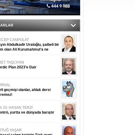
ZARLAR
ECEP CANPOLAT
yın Abdulkadir Uraloğlu, şaibeli bir
im olan Ali Kurumahmut’a ne
nışıyorsunuz?
RET TAŞCIYAN
rdic Plan 2023’e Dair
URNAL
rli geçmişi olanlar, ahlak dersi
eremez!
t. Dr. HASAN TERZİ
ntrö, yurtta ve dünyada barıştır
RTUĞ YAŞAR