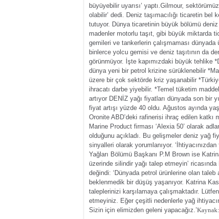
büyüyebilir uyarısı’ yaptı.Gilmour, sektörümü
olabilir’ dedi.
Deniz taşımacılığı ticaretin bel 
tutuyor. Dünya ticaretinin büyük bölümü deniz t
madenler motorlu taşıt, gibi büyük miktarda tic
gemileri ve tankerlerin çalışmaması dünyada ü
binlerce yolcu gemisi ve deniz taşıtının da 
görünmüyor.
İşte kapımızdaki büyük tehlike
*
dünya yeni bir petrol krizine sürüklenebilir
*Ma
üzere bir çok sektörde kriz yaşanabilir
*Türkiy
ihracatı darbe yiyebilir.
*Temel tüketim maddele
artıyor
DENİZ yağı fiyatları dünyada son bir y
fiyat artışı yüzde 40 oldu. Ağustos ayında ya
Oronite ABD’deki rafinerisi ihraç edilen katkı 
Marine Product firması ‘Alexia 50’ olarak adlan
olduğunu açıkladı. Bu gelişmeler deniz yağ fi
sinyalleri olarak yorumlanıyor.
‘İhtiyacınızdan
Yağları Bölümü Başkanı P.M Brown ise Katrina 
üzerinde silindir yağı talep etmeyin’ ricasınd
değindi: ‘Dünyada petrol ürünlerine olan taleb 
beklenmedik bir düşüş yaşanıyor. Katrina Ka
taleplerinizi karşılamaya çalışmaktadır. Lütfen
etmeyiniz. Eğer çeşitli nedenlerle yağ ihtiyacın
Sizin için elimizden geleni yapacağız.’
Kaynak: