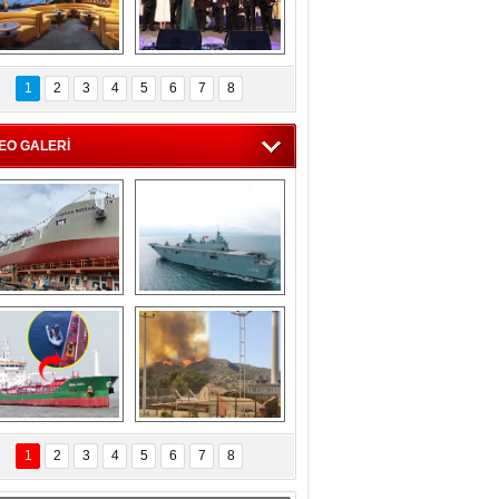
C'den 55 milyon 
5. Bosphorus Ship 
roluk turizm geliri 
Brokers Dinner, 
1
2
3
4
5
6
7
8
müjdesi
İstanbul’da yapıldı
EO GALERİ
eksan Tersanesi, 
TCG Anadolu, 
Başaran Bayrak 
tersane teknik 
tankerini suya 
seyrini tamamladı
indirdi
Göçmenlerin 
Milas’taki yangın 
imdadına Türk 
yeniden termik 
1
2
3
4
5
6
7
8
hipli MINA DENIZ 
santrallere doğru 
yetişti
ilerliyor