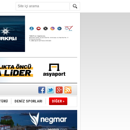
°C
sane oldu
ipliği yapacak
TÜRÜ
DENİZ SPORLARI
DİĞER »
ekliyor
nleme istiyor