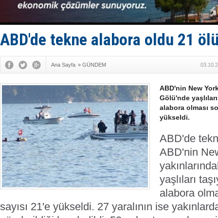
TAYK - Eke
İstanbul v
TEKNOFEST 
Tersane işç
ABD'de tekne alabora oldu 21 öl
İngiliz akt
Ana Sayfa
»
GÜNDEM
03.10.
ABD'nin New York
Gölü'nde yaşlıları
alabora olması so
yükseldi.
ABD'de tekn
ABD'nin New
yakınlarınd
yaşlıları taş
alabora olma
sayısı 21'e yükseldi. 27 yaralının ise yakınlard