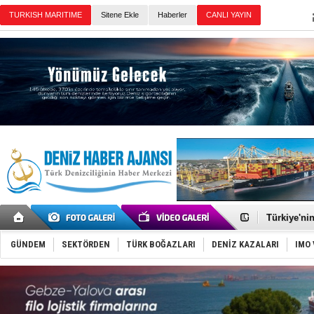
TURKISH MARITIME
Sitene Ekle
Haberler
CANLI YAYIN
Günün Haberleri
TÜRKLİM Ba
SOCAR da M
Türkiye'nin
Dünyanın e
Hürmüz’de
GÜNDEM
SEKTÖRDEN
TÜRK BOĞAZLARI
DENİZ KAZALARI
IMO 
Rusya'nın g
Keşfedildi
D-Marin, A
Van’da inş
ASEAN ilk 