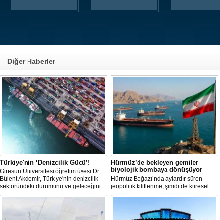
Diğer Haberler
Türkiye'nin ‘Denizcilik Gücü’!
Hürmüz’de bekleyen gemiler
biyolojik bombaya dönüşüyor
Giresun Üniversitesi öğretim üyesi Dr.
Bülent Akdemir, Türkiye'nin denizcilik
Hürmüz Boğazı’nda aylardır süren
sektöründeki durumunu ve geleceğini
jeopolitik kilitlenme, şimdi de küresel
değerlendirdi.
ölçekte bir çevre felaketinin kapısını
aralamış olabilir. Sıcak sularda
hareketsiz bekleyen binden fazla gemi,
istilacı deniz canlıları için devasa bir