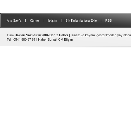
|
|
|
|
Ana Sayfa
Künye
İletişim
Sık Kullanılanlara Ekle
RSS
Tüm Hakları Saklıdır © 2004 Deniz Haber
| İzinsiz ve kaynak gösterilmeden yayınlan
Tel : 0544 880 87 87 |
Haber Scripti
:
CM Bilişim