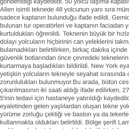
gönderildiği kaydedildi.
50 yolcu taşıma kapasi
Allen isimli teknede 48 yolcunun yanı sıra mür
sadece kaptanın bulunduğu ifade edildi. Gemid
bulunan tur operatörleri ve kaptanın faciadan
kurtuldukları öğrenildi.
Teknenin büyük bir hızl
dolayı yolcuların hiçbirinin can yeleklerini takm
bulamadıkları belirtilirken, birkaç dakika içind
güvenlik botlarından önce çevredeki teknelerin
kurtarmaya başladıkları bildirildi. New York eya
yetişkin yolcuların tekneyle seyahat sırasında
zorunlulukları bulunmuyor.
Bu arada, bütün cese
çıkarılmasının iki saati aldığı ifade edilirken, 
5'inin tedavi için hastaneye yatırıldığı kaydedil
eyaletinden gelen yaşlılardan oluşan tekne yolc
yürüme zorluğu çektiği ve baston ya da tekerle
kullanmakta oldukları belirtildi.
Bölge şerifi Lar