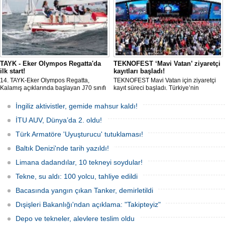
üreme merkezine dönüşmüş durumda.
TAYK - Eker Olympos Regatta'da
TEKNOFEST ‘Mavi Vatan’ ziyaretçi
ilk start!
kayıtları başladı!
14. TAYK-Eker Olympos Regatta,
TEKNOFEST Mavi Vatan için ziyaretçi
Kalamış açıklarında başlayan J70 sınıfı
kayıt süreci başladı. Türkiye’nin
yarışlarıyla ilk startını verdi. İstanbul'u 10
denizcilik ve savunma teknolojilerine
gün boyunca yelken coşkusuyla
odaklanan etkinliği, 20-23 Ağustos
İngiliz aktivistler, gemide mahsur kaldı!
buluşturacak organizasyonun ilk
tarihleri arasında Gölcük Tersanesi
gününde 9 tekne rüzgârla buluştu.
Komutanlığı’nda gerçekleştirilecek.
İTU AUV, Dünya’da 2. oldu!
Türk Armatöre 'Uyuşturucu' tutuklaması!
Baltık Denizi'nde tarih yazıldı!
Limana dadandılar, 10 tekneyi soydular!
Tekne, su aldı: 100 yolcu, tahliye edildi
Bacasında yangın çıkan Tanker, demirletildi
Dışişleri Bakanlığı'ndan açıklama: "Takipteyiz"
Depo ve tekneler, alevlere teslim oldu