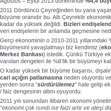
Ağustos – Eylül 2013 döneminde
%4,4 bü
2011 Dördüncü Çeyreğinden bu yana yaşa
büyüme oranıdır bu. Altı Çeyrektir ekonom
kadar da yüksek değildi.
Bizleri endişelen
veri endişelerin bir anlamda geçmesine ned
Gerçi ekonominin o 2010-2011 yıllarındaki %
büyümesini yavaşlatmayı biz kendimiz (
eko
Merkez Bankası
) istedik. Çünkü Türkiye e
varolan dengeleri ile %8’lik bir büyümeyi ka
O kadar yüksek bir büyüme başarısı, dışalımı
cari açığın patlamasına
neden oluyordu ve 
yerden sonra “
sürdürülemez
” hale gelip e
/ faiz dengesinin altını oyuyordu.
2011 yılı sonundan itibaren ekonomi yöneti
“
ekonomi çok ısındı ise faizi artır ve ateşi d