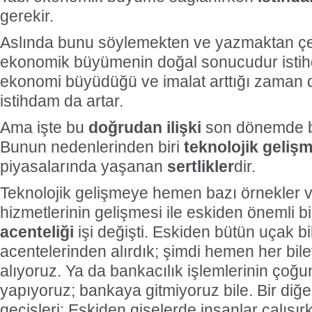
gerekir.
Aslında bunu söylemekten ve yazmaktan çe
ekonomik büyümenin doğal sonucudur istihd
ekonomi büyüdüğü ve imalat arttığı zaman
istihdam da artar.
Ama işte bu
doğrudan ilişki
son dönemde bi
Bunun nedenlerinden biri
teknolojik geliş
piyasalarında yaşanan
sertlikler
dir.
Teknolojik gelişmeye hemen bazı örnekler ve
hizmetlerinin gelişmesi ile eskiden önemli bi
acenteliği
işi değişti. Eskiden bütün uçak bi
acentelerinden alırdık; şimdi hemen her bile
alıyoruz. Ya da bankacılık işlemlerinin çoğu
yapıyoruz; bankaya gitmiyoruz bile. Bir diğ
geçişleri: Eskiden gişelerde insanlar çalış