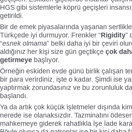
HGS gibi sistemlerle köprü geçişleri insansı
getirildi.
Bir de emek piyasalarında yaşanan sertlikler
Türkçede iyi durmuyor. Frenkler “
Rigidity
” 
“
esnek olmama
” belki daha iyi bir çeviri olu
aldığınız her kişi size gün geçtikçe
çok dah
getirmeye
başlıyor.
Örneğin eskiden evde günü birlik çalışan tem
bir para verirdiniz, işte o kadar. Şimdi ise ya
yaptırmak zorundasınız ve bu zorunluluk da
başlandı.
Ya da artık çok küçük işletmeler dışında ki
nerede ise olanaksızdır. Tazminatını ödesen
mahkemeye giderek rahatlıkla İşe İade karar
Böyle olunca da patronlar işe bir kişi daha f