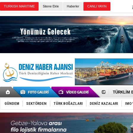
TURKISH MARITIME
Sitene Ekle
Haberler
CANLI YAYIN
Günün Haberleri
‘14. Olymp
Taksi Botla
TÜRKLİM Ba
SOCAR da M
Türkiye'nin
GÜNDEM
SEKTÖRDEN
TÜRK BOĞAZLARI
DENİZ KAZALARI
IMO 
Dünyanın e
Hürmüz’de
Rusya'nın g
Keşfedildi
D-Marin, A