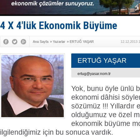
Van’da inş
ASEAN ilk 
TAYK - Eke
İstanbul v
4 X 4'lük Ekonomik Büyüme
TEKNOFEST 
Ana Sayfa
»
Yazarlar
»
ERTUĞ YAŞAR
12.12.2013 
ERTUĞ YAŞAR
ertug@yasar.nom.tr
Yok, bunu öyle ünlü 
ekonomi dâhisi söyle
sözümüz !!! Yıllardır
olduğumuz ve özel m
ekonomik büyüme mode
ilgilendiğimiz için bu sonuca vardık.