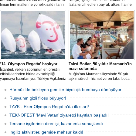
Karadeniz havzasında ticari gemilere ve
Rusya, “gölge filo” tankerlerinde en
liman terminallerine yönelik saldırıların
fazla tercih edilen bayrak ülkesi haline
artması küresel emtia taşımacılığını
geldi. Yaptırım baskısının artmasıyla
sekteye uğrattı. Risk artışıyla birlikte
birlikte çok sayıda tanker Rus bayrağına
ortalama petrol tankeri maliyetleri 300
geçerken, bu durum küresel denizcilik
bin doları aşarken, savaş sigortası
yaptırımlarının uygulanması açısından
primleri iki katına çıkarak navlun
yeni bir tablo ortaya koyuyor.
fiyatlarında yüzde 50’yi geçen
yükselişleri beraberinde getirdi.
‘14. Olympos Regatta’ başlıyor
Taksi Botlar, 50 yıldır Marmaris’in
mavi sularında
İstanbul, yelken sporunun en prestijli
etkinliklerinden birine ev sahipliği
Muğla’nın Marmaris ilçesinde 50 yılı
yapmaya hazırlanıyor. Türkiye Açıkdeniz
aşkın süredir hizmet veren taksi botlar,
Yarış Kulübü (TAYK), Türkiye Yelken
hem ulaşım hem de turistik gezi
Federasyonu ve Eker Süt Ürünleri iş
amacıyla kullanılmaya devam ediyor.
Hürmüz’de bekleyen gemiler biyolojik bombaya dönüşüyor
birliğiyle hayata geçirilecek olan 14.
TAYK - Eker Olympos Regatta, 7
Rusya'nın gizli filosu büyüyor!
Ağustos'ta start alacak ve 16 Ağustos'a
kadar deniz tutkunlarını bir araya
TAYK - Eker Olympos Regatta'da ilk start!
getirecek.
TEKNOFEST ‘Mavi Vatan’ ziyaretçi kayıtları başladı!
Tersane işçilerinin direnişi, kazanımla sonuçlandı
İngiliz aktivistler, gemide mahsur kaldı!