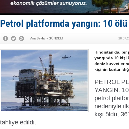
Türkiye'nin
Dünyanın e
Hürmüz’de
Rusya'nın g
Petrol platformda yangın: 10 ölü
Keşfedildi
Ana Sayfa
»
GÜNDEM
28.07.2
Hindistan'da, bir
yangında 10 kişi ö
deniz kuvvetlerin
kişinin kurtarıldığ
PETROL P
YANGIN: 1
petrol platf
nedeniyle il
kişi öldü, 36
tahliye edildi.