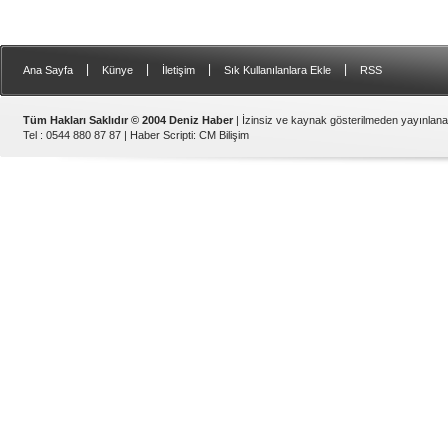
|
|
|
|
Ana Sayfa
Künye
İletişim
Sık Kullanılanlara Ekle
RSS
Tüm Hakları Saklıdır © 2004 Deniz Haber
| İzinsiz ve kaynak gösterilmeden yayınlan
Tel : 0544 880 87 87 |
Haber Scripti
:
CM Bilişim