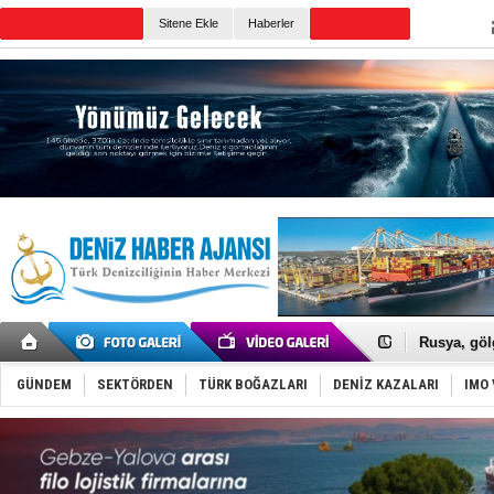
Sitene Ekle
Haberler
Günün Haberleri
Karadeniz’
Tatil hesab
Rusya, göl
Enejota ti
Denizcilik
GÜNDEM
SEKTÖRDEN
TÜRK BOĞAZLARI
DENİZ KAZALARI
IMO 
Türkiye’den
‘14. Olymp
Taksi Botla
TÜRKLİM Ba
SOCAR da M