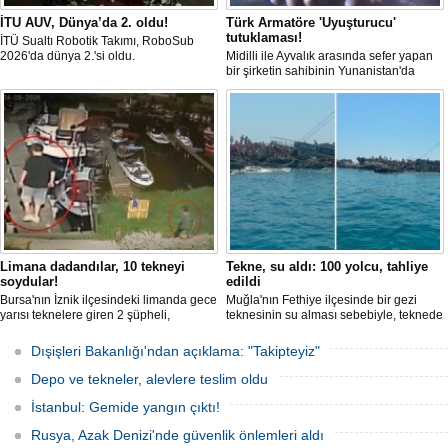
İTU AUV, Dünya’da 2. oldu!
Türk Armatöre 'Uyuşturucu'
tutuklaması!
İTÜ Sualtı Robotik Takımı, RoboSub
2026'da dünya 2.'si oldu.
Midilli ile Ayvalık arasında sefer yapan
bir şirketin sahibinin Yunanistan'da
tutuklandığı bildirildi.
Limana dadandılar, 10 tekneyi
Tekne, su aldı: 100 yolcu, tahliye
soydular!
edildi
Bursa'nın İznik ilçesindeki limanda gece
Muğla'nın Fethiye ilçesinde bir gezi
yarısı teknelere giren 2 şüpheli,
teknesinin su alması sebebiyle, teknede
elektronik cihazlar ve değerli eşyalar
bulunan 100 yolcu tahliye edildi,
çaldı. Olay, güvenlik kameralarına
teknenin batmaması için bölgede
Dışişleri Bakanlığı'ndan açıklama: "Takipteyiz"
yansıdı, tekne sahiplerinin ihbarıyla
kurtarma çalışması başlatıldı.
jandarma inceleme başlattı.
Depo ve tekneler, alevlere teslim oldu
İstanbul: Gemide yangın çıktı!
Rusya, Azak Denizi'nde güvenlik önlemleri aldı