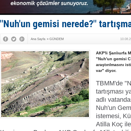
Fairline, T
Baltık Deni
Runit kubb
Limana dad
"Nuh'un gemisi nerede?" tartışm
Türk Loydu
Ana Sayfa
»
GÜNDEM
10.08.2
AKP'li Şanlıurfa 
"Nuh'un gemisi C
araştırılmasını is
var" diyor.
TBMM'de "N
tartışması 
adlı vatanda
Nuh'un Gemi
istemesi, Kü
Atilla Koç il