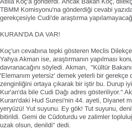
Atilla Koç'a gönderdi. Ancak Bakan Koç, dilekç
TBMM Komisyonu'na gönderdiği cevabi yazıda, 
gerekçesiyle Cudi'de araştırma yapılamayacağın
KURAN'DA DA VAR!
Koç'un cevabına tepki gösteren Meclis Dilek
Yahya Akman ise, araştırmanın yapılması konu
davranacağını söyledi. Akman, "Kültür Bakanı 
'Elemanım yetersiz' demek yeterli bir gerekçe d
zenginliğini ortaya çıkarak bir iştir bu. Durup 
Kur'an'da bile Cudi Dağı adres gösteriliyor." A
Kuran'daki Hud Suresi'nin 44. ayeti, Diyanet m
yeryüzü! Yut suyunu. Ey gök! Tut suyunu, denild
bitirildi. Gemi de Cûdoturdu ve zalimler toplul
uzak olsun, denildi" dedi.