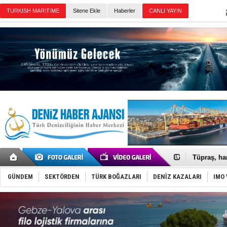
Sitene Ekle
Haberler
Günün Haberleri
Anadolu Te
Derince, I
Tüpraş, ha
İTU AUV, D
LNG taşıma
GÜNDEM
SEKTÖRDEN
TÜRK BOĞAZLARI
DENİZ KAZALARI
IMO 
PROYAD, yat
Türkiye-Ir
Türk Armat
Deniz turi
DÖDER, 28.