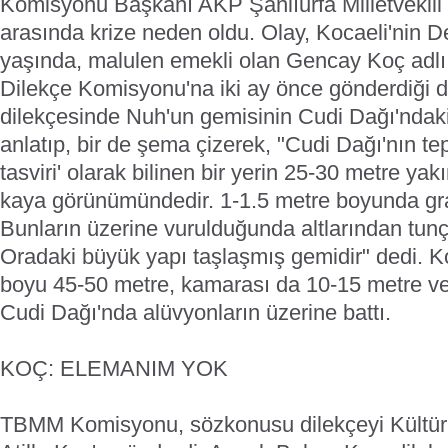
Komisyonu Başkanı AKP Şanlıurfa Milletvekil
arasında krize neden oldu.
Olay, Kocaeli'nin D
yaşında, malulen emekli olan Gencay Koç adl
Dilekçe Komisyonu'na iki ay önce gönderdiği d
dilekçesinde Nuh'un gemisinin Cudi Dağı'ndaki y
anlatıp, bir de şema çizerek, "Cudi Dağı'nın t
tasviri' olarak bilinen bir yerin 25-30 metre yakı
kaya görünümündedir. 1-1.5 metre boyunda gran
Bunların üzerine vurulduğunda altlarından tunç 
Oradaki büyük yapı taşlaşmış gemidir" dedi. K
boyu 45-50 metre, kamarası da 10-15 metre v
Cudi Dağı'nda alüvyonların üzerine battı.
KOÇ: ELEMANIM YOK
TBMM Komisyonu, sözkonusu dilekçeyi Kültür