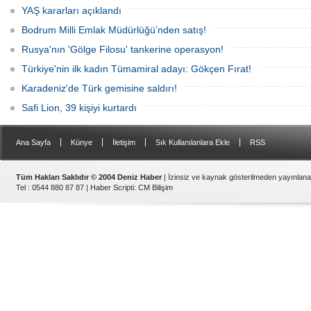
YAŞ kararları açıklandı
Bodrum Milli Emlak Müdürlüğü’nden satış!
Rusya'nın 'Gölge Filosu' tankerine operasyon!
Türkiye'nin ilk kadın Tümamiral adayı: Gökçen Fırat!
Karadeniz'de Türk gemisine saldırı!
Safi Lion, 39 kişiyi kurtardı
|
|
|
|
Ana Sayfa
Künye
İletişim
Sık Kullanılanlara Ekle
RSS
Tüm Hakları Saklıdır © 2004 Deniz Haber
| İzinsiz ve kaynak gösterilmeden yayınlan
Tel : 0544 880 87 87 |
Haber Scripti
:
CM Bilişim