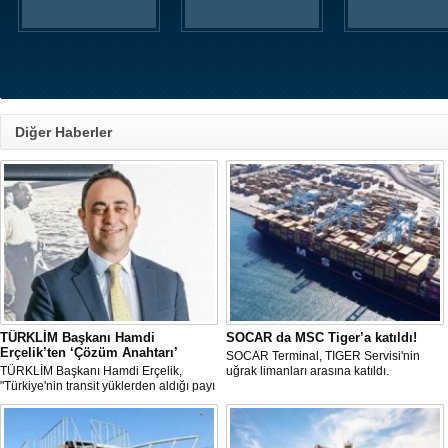
Diğer Haberler
TÜRKLİM Başkanı Hamdi
SOCAR da MSC Tiger’a katıldı!
Erçelik’ten ‘Çözüm Anahtarı’
SOCAR Terminal, TIGER Servisi'nin
TÜRKLİM Başkanı Hamdi Erçelik,
uğrak limanları arasına katıldı.
"Türkiye'nin transit yüklerden aldığı payı
artırmak için kamu-özel sektör
eşgüdümünü güçlendirmeli; liman,
demiryolu, kara yolu ve dijital altyapı
yatırımlarını bütüncül bir anlayışla