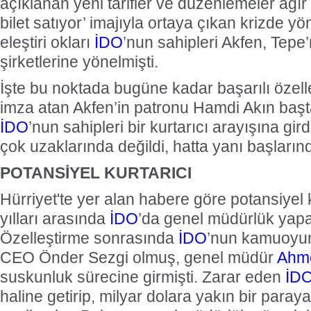
açıklanan yeni tarifler ve düzenlemeler ağır e
bilet satıyor’ imajıyla ortaya çıkan krizde yö
eleştiri okları
İDO
’nun sahipleri Akfen, Tepe’
şirketlerine yönelmişti.
İşte bu noktada bugüne kadar başarılı özell
imza atan Akfen’in patronu Hamdi Akın baş
İDO
’nun sahipleri bir kurtarıcı arayışına gird
çok uzaklarında değildi, hatta yanı başların
POTANSİYEL KURTARICI
Hürriyet'te yer alan habere göre potansiyel 
yılları arasında
İDO
’da genel müdürlük yap
Özelleştirme sonrasında
İDO
’nun kamuoyu
CEO Önder Sezgi olmuş, genel müdür
Ahm
suskunluk sürecine girmişti. Zarar eden
İD
haline getirip, milyar dolara yakın bir paraya