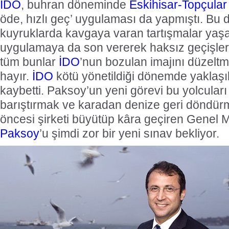
İDO
, buhran döneminde
Eskihisar-Topçular
öde, hızlı geç’ uygulaması da yapmıştı. Bu da
kuyruklarda kavgaya varan tartışmalar yaş
uygulamaya da son vererek haksız geçişleri
tüm bunlar
İDO
’nun bozulan imajını düzeltm
hayır.
İDO
kötü yönetildiği dönemde yaklaşı
kaybetti. Paksoy’un yeni görevi bu yolcular
barıştırmak ve karadan denize geri döndür
öncesi şirketi büyütüp kâra geçiren Genel
Paksoy
’u şimdi zor bir yeni sınav bekliyor.