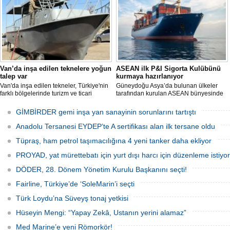
hayata geçirmeliyiz" dedi.
Van’da inşa edilen teknelere yoğun
ASEAN ilk P&I Sigorta Kulübünü
talep var
kurmaya hazırlanıyor
Van'da inşa edilen tekneler, Türkiye'nin
Güneydoğu Asya’da bulunan ülkeler
farklı bölgelerinde turizm ve ticari
tarafından kurulan ASEAN bünyesinde
faaliyetlerde kullanılmak üzere deniz ve
hizmet veren Gemi Sahipleri Dernekleri
göllerle buluşuyor. Müşterilerin
Federasyonu (FASA), ASEAN’ın ilk
GİMBİRDER gemi inşa yan sanayinin sorunlarını tartıştı
taleplerine göre özel olarak tasarlanan
Koruma ve Tazminat Sigortası (P&I)
tekneler, donanım ve özelliklerine göre
Kulübünü kurmak için çalışma
Anadolu Tersanesi EYDEP’te A sertifikası alan ilk tersane oldu
şekillendirilerek teslim ediliyor.
yürütüyor.
Tüpraş, ham petrol taşımacılığına 4 yeni tanker daha ekliyor
PROYAD, yat mürettebatı için yurt dışı harcı için düzenleme istiyor
DÖDER, 28. Dönem Yönetim Kurulu Başkanını seçti!
Fairline, Türkiye’de ‘SoleMarin’i seçti
Türk Loydu’na Süveyş tonaj yetkisi
Hüseyin Mengi: “Yapay Zekâ, Ustanın yerini alamaz”
Med Marine’e yeni Römorkör!