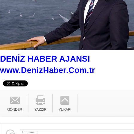
DENİZ HABER AJANSI
www.DenizHaber.Com.tr