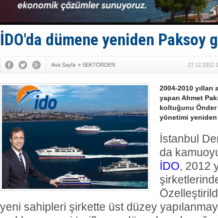
TAYK - Eke
İstanbul v
TEKNOFEST 
Tersane işç
İDO'da dümene yeniden Paksoy g
İngiliz akt
Ana Sayfa
»
SEKTÖRDEN
27.12.2012 
2004-2010 yılları
yapan Ahmet Paks
koltuğunu Önder 
yönetimi yeniden
İstanbul De
da kamuoyu
İDO
, 2012 y
şirketlerind
Özelleştiri
yeni sahipleri şirkette üst düzey yapılanma