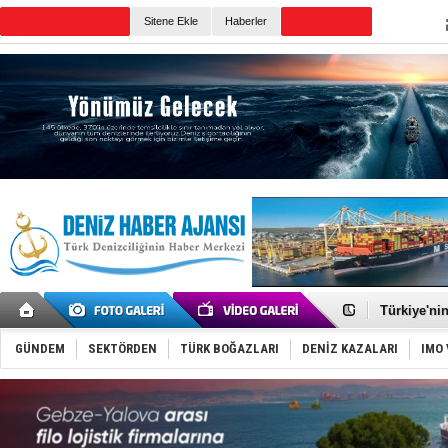
Sitene Ekle
Haberler
Günün Haberleri
TÜRKLİM Ba
SOCAR da M
Türkiye'nin
Dünyanın e
Hürmüz’de
GÜNDEM
SEKTÖRDEN
TÜRK BOĞAZLARI
DENİZ KAZALARI
IMO 
Rusya'nın g
Keşfedildi
D-Marin, A
Van’da inş
ASEAN ilk 