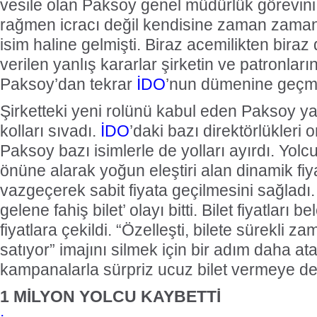
vesile olan Paksoy genel müdürlük görevin
rağmen icracı değil kendisine zaman zaman 
isim haline gelmişti. Biraz acemilikten biraz 
verilen yanlış kararlar şirketin ve patronları
Paksoy’dan tekrar
İDO
’nun dümenine geçme
Şirketteki yeni rolünü kabul eden Paksoy ya
kolları sıvadı.
İDO
’daki bazı direktörlükleri 
Paksoy bazı isimlerle de yolları ayırdı. Yolc
önüne alarak yoğun eleştiri alan dinamik f
vazgeçerek sabit fiyata geçilmesini sağladı
gelene fahiş bilet’ olayı bitti. Bilet fiyatları
fiyatlara çekildi. “Özelleşti, bilete sürekli za
satıyor” imajını silmek için bir adım daha at
kampanalarla sürpriz ucuz bilet vermeye de
1 MİLYON YOLCU KAYBETTİ