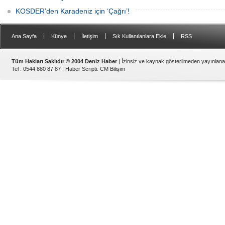
KOSDER’den Karadeniz için ‘Çağrı’!
|
|
|
|
Ana Sayfa
Künye
İletişim
Sık Kullanılanlara Ekle
RSS
Tüm Hakları Saklıdır © 2004 Deniz Haber
| İzinsiz ve kaynak gösterilmeden yayınlan
Tel : 0544 880 87 87 |
Haber Scripti
:
CM Bilişim