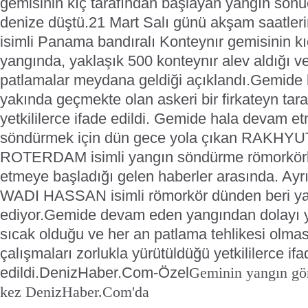
gemisinin kıç tarafından başlayan yangın sonuc
denize düştü.
21 Mart Salı günü akşam saatler
isimli Panama bandıralı Konteynır gemisinin kı
yangında, yaklaşık 500 konteynır alev aldığı v
patlamalar meydana geldiği açıklandı.
Gemide 
yakında geçmekte olan askeri bir firkateyn taraf
yetkililerce ifade edildi.
Gemide hala devam etm
söndürmek için dün gece yola çıkan RAKHY
ROTERDAM isimli yangın söndürme römorkörl
etmeye başladığı gelen haberler arasında. Ay
WADI HASSAN isimli römorkör dünden beri y
ediyor.
Gemide devam eden yangından dolayı ya
sıcak olduğu ve her an patlama tehlikesi olm
çalışmaları zorlukla yürütüldüğü yetkililerce ifa
edildi.
DenizHaber.Com-Özel
Geminin yangın gör
kez DenizHaber.Com'da