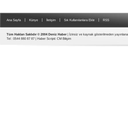
|
|
|
|
Ana Sayfa
Künye
İletişim
Sık Kullanılanlara Ekle
RSS
Tüm Hakları Saklıdır © 2004 Deniz Haber
| İzinsiz ve kaynak gösterilmeden yayınlan
Tel : 0544 880 87 87 |
Haber Scripti
:
CM Bilişim