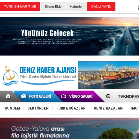
TURKISH MARITIME
Sitene Ekle
Haberler
CANLI YAYIN
Günün Haberleri
TAYK - Eke
İstanbul v
TEKNOFEST 
Tersane işç
İngiliz akt
GÜNDEM
SEKTÖRDEN
TÜRK BOĞAZLARI
DENİZ KAZALARI
IMO 
FESCO, Kar
DESE, BIMC
GİMBİRDER 
35 milyon T
İnsansız c