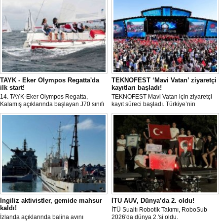
TAYK - Eker Olympos Regatta'da
TEKNOFEST ‘Mavi Vatan’ ziyaretçi
ilk start!
kayıtları başladı!
14. TAYK-Eker Olympos Regatta,
TEKNOFEST Mavi Vatan için ziyaretçi
Kalamış açıklarında başlayan J70 sınıfı
kayıt süreci başladı. Türkiye’nin
yarışlarıyla ilk startını verdi. İstanbul'u 10
denizcilik ve savunma teknolojilerine
gün boyunca yelken coşkusuyla
odaklanan etkinliği, 20-23 Ağustos
buluşturacak organizasyonun ilk
tarihleri arasında Gölcük Tersanesi
gününde 9 tekne rüzgârla buluştu.
Komutanlığı’nda gerçekleştirilecek.
İngiliz aktivistler, gemide mahsur
İTU AUV, Dünya’da 2. oldu!
kaldı!
İTÜ Sualtı Robotik Takımı, RoboSub
İzlanda açıklarında balina avını
2026'da dünya 2.'si oldu.