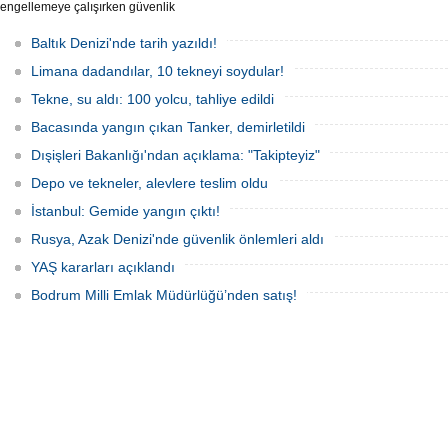
engellemeye çalışırken güvenlik
güçlerince durdurulan Bandero adlı
protesto gemisindeki 21 çevre aktivisti,
Baltık Denizi'nde tarih yazıldı!
günlerdir gemiden çıkmalarına izin
verilmediğini ve temel haklarının ihlal
Limana dadandılar, 10 tekneyi soydular!
edildiğini öne sürdü. Mürettebatta iki
Britanyalı aktivist de bulunuyor.
Tekne, su aldı: 100 yolcu, tahliye edildi
Bacasında yangın çıkan Tanker, demirletildi
Dışişleri Bakanlığı'ndan açıklama: "Takipteyiz"
Depo ve tekneler, alevlere teslim oldu
İstanbul: Gemide yangın çıktı!
Rusya, Azak Denizi'nde güvenlik önlemleri aldı
YAŞ kararları açıklandı
Bodrum Milli Emlak Müdürlüğü’nden satış!