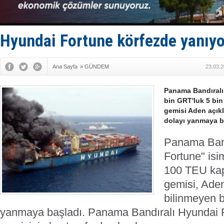
Yüzyıl son
Anadolu Te
Derince, I
Tüpraş, ha
Hyundai Fortune körfezde yanıyo
İTU AUV, D
Ana Sayfa
»
GÜNDEM
23.03.2
Panama Bandıral
bin GRT'luk 5 bin
gemisi Aden açık
dolayı yanmaya b
Panama Band
Fortune" isi
100 TEU kapa
gemisi, Aden
bilinmeyen b
yanmaya başladı.
Panama Bandıralı Hyundai Fo