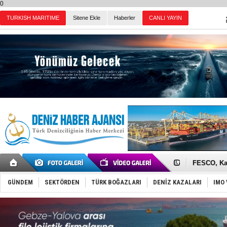
0
Sitene Ekle
Haberler
Günün Haberleri
İngiliz akt
FESCO, Kar
DESE, BIMC
GİMBİRDER 
35 milyon T
GÜNDEM
SEKTÖRDEN
TÜRK BOĞAZLARI
DENİZ KAZALARI
IMO 
İnsansız c
Yüzyıl son
Anadolu Te
Derince, I
Tüpraş, ha