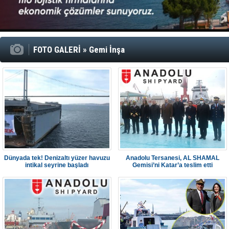
İTU AUV, D
LNG taşıma
PROYAD, yat
Türkiye-Ir
Türk Armat
FOTO GALERİ
»
Gemi İnşa
Dünyada tek! Denizaltı yüzer havuzu
Anadolu Tersanesi, AL SHAMAL
intikal seyrine başladı
Gemisi’ni Katar’a teslim etti