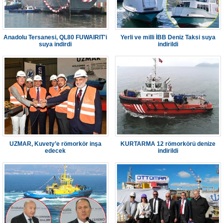
Anadolu Tersanesi, QL80 FUWAIRIT'i
Yerli ve milli İBB Deniz Taksi suya
suya indirdi
indirildi
UZMAR, Kuvety’e römorkör inşa
KURTARMA 12 römorkörü denize
edecek
indirildi