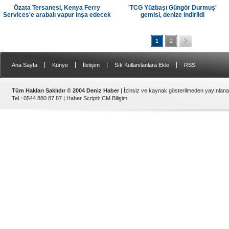
Özata Tersanesi, Kenya Ferry
'TCG Yüzbaşı Güngör Durmuş'
Services'e arabalı vapur inşa edecek
gemisi, denize indirildi
1
2
|
|
|
|
Ana Sayfa
Künye
İletişim
Sık Kullanılanlara Ekle
RSS
Tüm Hakları Saklıdır © 2004 Deniz Haber
| İzinsiz ve kaynak gösterilmeden yayınlan
Tel : 0544 880 87 87 |
Haber Scripti
:
CM Bilişim