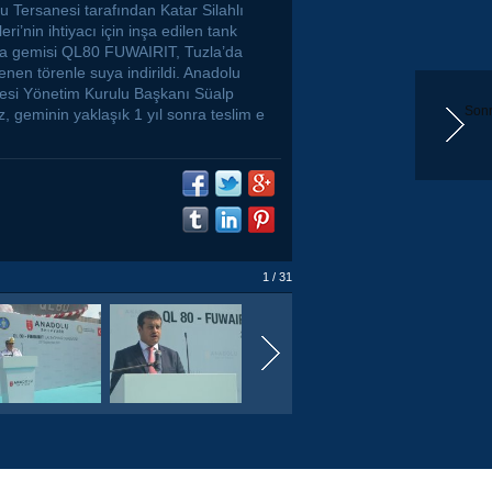
u Tersanesi tarafından Katar Silahlı
eri’nin ihtiyacı için inşa edilen tank
a gemisi QL80 FUWAIRIT, Tuzla’da
nen törenle suya indirildi. Anadolu
esi Yönetim Kurulu Başkanı Süalp
Sonr
, geminin yaklaşık 1 yıl sonra teslim e
1 / 31