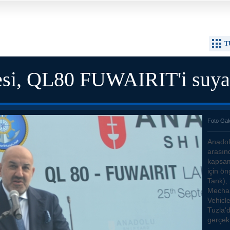
T
si, QL80 FUWAIRIT'i suya 
Foto Gal
Anadol
arasın
kapsamı
için ö
Tank),
Mechan
Vehicl
Tuzla'
gerçekl