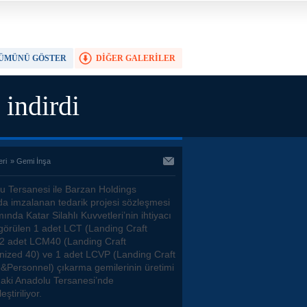
ÜMÜNÜ GÖSTER
DİĞER GALERİLER
TAM EKRAN YAP
indirdi
eri
»
Gemi İnşa
u Tersanesi ile Barzan Holdings
da imzalanan tedarik projesi sözleşmesi
nda Katar Silahlı Kuvvetleri’nin ihtiyacı
ngörülen 1 adet LCT (Landing Craft
 2 adet LCM40 (Landing Craft
ized 40) ve 1 adet LCVP (Landing Craft
e&Personnel) çıkarma gemilerinin üretimi
daki Anadolu Tersanesi’nde
eştiriliyor.