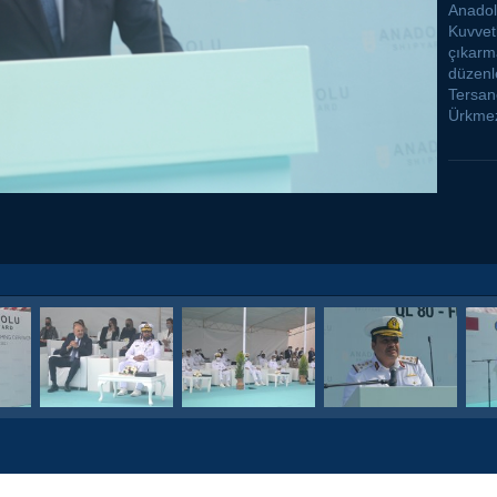
Anadol
Kuvvetl
çıkarm
düzenle
Tersan
Ürkmez