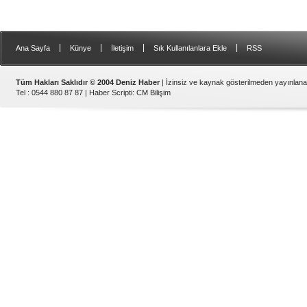
|
|
|
|
Ana Sayfa
Künye
İletişim
Sık Kullanılanlara Ekle
RSS
Tüm Hakları Saklıdır © 2004 Deniz Haber
| İzinsiz ve kaynak gösterilmeden yayınlan
Tel : 0544 880 87 87 |
Haber Scripti
:
CM Bilişim