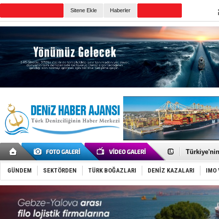
TURKISH MARITIME
Sitene Ekle
Haberler
CANLI YAYIN
Günün Haberleri
TÜRKLİM Ba
SOCAR da M
Türkiye'nin
Dünyanın e
Hürmüz’de
GÜNDEM
SEKTÖRDEN
TÜRK BOĞAZLARI
DENİZ KAZALARI
IMO 
Rusya'nın g
Keşfedildi
D-Marin, A
Van’da inş
ASEAN ilk 