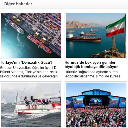
Diğer Haberler
Türkiye'nin ‘Denizcilik Gücü’!
Hürmüz’de bekleyen gemiler
biyolojik bombaya dönüşüyor
Giresun Üniversitesi öğretim üyesi Dr.
Bülent Akdemir, Türkiye'nin denizcilik
Hürmüz Boğazı’nda aylardır süren
sektöründeki durumunu ve geleceğini
jeopolitik kilitlenme, şimdi de küresel
değerlendirdi.
ölçekte bir çevre felaketinin kapısını
aralamış olabilir. Sıcak sularda
hareketsiz bekleyen binden fazla gemi,
istilacı deniz canlıları için devasa bir
üreme merkezine dönüşmüş durumda.