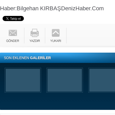
Haber:Bilgehan KIRBAŞ
DenizHaber.Com
SON EKLENEN
GALERİLER