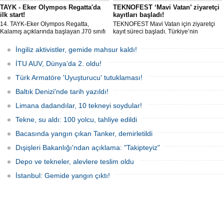
TAYK - Eker Olympos Regatta'da
TEKNOFEST ‘Mavi Vatan’ ziyaretçi
ilk start!
kayıtları başladı!
14. TAYK-Eker Olympos Regatta,
TEKNOFEST Mavi Vatan için ziyaretçi
Kalamış açıklarında başlayan J70 sınıfı
kayıt süreci başladı. Türkiye’nin
yarışlarıyla ilk startını verdi. İstanbul'u 10
denizcilik ve savunma teknolojilerine
gün boyunca yelken coşkusuyla
odaklanan etkinliği, 20-23 Ağustos
İngiliz aktivistler, gemide mahsur kaldı!
buluşturacak organizasyonun ilk
tarihleri arasında Gölcük Tersanesi
gününde 9 tekne rüzgârla buluştu.
Komutanlığı’nda gerçekleştirilecek.
İTU AUV, Dünya’da 2. oldu!
Türk Armatöre 'Uyuşturucu' tutuklaması!
Baltık Denizi'nde tarih yazıldı!
Limana dadandılar, 10 tekneyi soydular!
Tekne, su aldı: 100 yolcu, tahliye edildi
Bacasında yangın çıkan Tanker, demirletildi
Dışişleri Bakanlığı'ndan açıklama: "Takipteyiz"
Depo ve tekneler, alevlere teslim oldu
İstanbul: Gemide yangın çıktı!