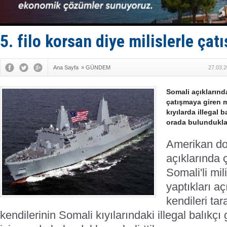
TAYK - Eke
İstanbul v
TEKNOFEST 
Tersane işç
5. filo korsan diye milislerle çatı
İngiliz akt
Ana Sayfa
»
GÜNDEM
27.03.2
Somali açıkların
çatışmaya giren mi
kıyılarda illegal 
orada bulundukları
Amerikan d
açıklarında 
Somali'li mi
yaptıkları a
kendileri ta
kendilerinin Somali kıyılarındaki illegal balıkç