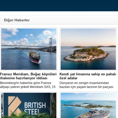
Diğer Haberler
Fransız Meridiam, Boğaz köprüleri
Kendi yat limanına sahip en pahalı
ihalesine hazırlanıyor iddiası
özel adalar
Bloomberg'in haberine göre Fransız
Dünyanın en zengin insanlarından
altyapı yatırım şirketi Meridiam SAS, 15
bazıları için yaşam tarzının bir parçası
Temmuz Şehitler Köprüsü ile Fatih
sadece bir süper yat değil, aynı
Sultan Mehmet Köprüsü'nün
zamanda kendi yat limanı, helikopter
özelleştirilmesine yönelik ihaleyle
pisti ve seçkin villaları da içeren koca bir
ilgileniyor.
özel adadır.