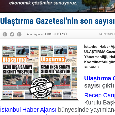
Fairline, T
Baltık Deni
Runit kubb
Limana dad
Ulaştırma Gazetesi'nin son sayısı
Türk Loydu
Ana Sayfa
»
SERBEST KÜRSÜ
14.03.2013 1
İstanbul Haber A
ULAŞTIRMA Gazete
Yönetmenliği, Ha
Koordinatörlüğün
sunuldu.
Ulaştırma 
sayısı çıktı
Recep Canp
Kurulu Başk
İstanbul Haber Ajansı
bünyesinde yayımla