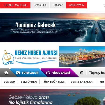
TURKISH MARITIME
Sitene Ekle
Haberler
CANLI YAYIN
Günün Haberleri
Anadolu Te
Derince, I
Tüpraş, ha
İTU AUV, D
LNG taşıma
GÜNDEM
SEKTÖRDEN
TÜRK BOĞAZLARI
DENİZ KAZALARI
IMO 
PROYAD, yat
Türkiye-Ir
Türk Armat
Deniz turi
DÖDER, 28.