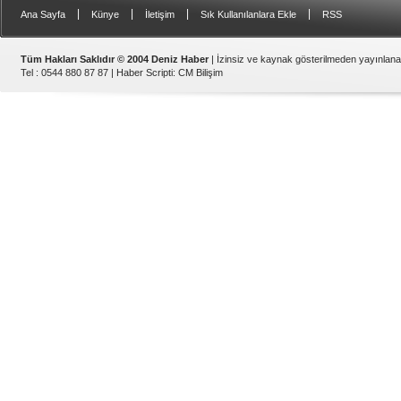
|
|
|
|
Ana Sayfa
Künye
İletişim
Sık Kullanılanlara Ekle
RSS
Tüm Hakları Saklıdır © 2004 Deniz Haber
| İzinsiz ve kaynak gösterilmeden yayınlan
Tel : 0544 880 87 87 |
Haber Scripti
:
CM Bilişim