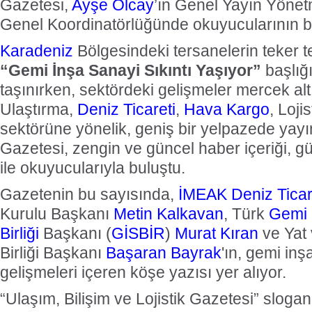
Gazetesi,
Ayşe Olcay
’ın Genel Yayın Yönet
Genel Koordinatörlüğünde okuyucularının b
Karadeniz
Bölgesindeki tersanelerin teker 
“Gemi İnşa Sanayi Sıkıntı Yaşıyor”
başlığı
taşınırken, sektördeki gelişmeler mercek alt
Ulaştırma,
Deniz Ticareti
,
Hava Kargo
, Loji
sektörüne yönelik, geniş bir yelpazede y
Gazetesi, zengin ve güncel haber içeriği, gü
ile okuyucularıyla buluştu.
Gazetenin bu sayısında,
İMEAK
Deniz Tica
Kurulu Başkanı
Metin Kalkavan
, Türk
Gemi 
Birliği
Başkanı (
GİSBİR
)
Murat Kıran
ve Yat 
Birliği Başkanı
Başaran Bayrak
'ın, gemi in
gelişmeleri içeren köşe yazısı yer alıyor.
“Ulaşım, Bilişim ve Lojistik Gazetesi” sloganı