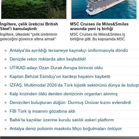
İngiltere, çelik üreticisi British
MSC Cruises ile Miles&Smiles
Steel'i kamulaştırdı
arasında yeni iş birliği
İngiltere, ülkedeki "çelik üretiminin
MSC Cruises ile Miles&Smiles iş
geleceğini güvence altına almak"
birliğine gitti. Bu kapsamda MSC
amacıyla Çin merkezli Jingye
Cruises’e ait rezervasyonlarda
bünyesindeki çelik üreticisi British
harcanan her 1 Euro için 1 mil kazanma
Antalya'da ayrıldığı tersaneye kaynakçı üniformasıyla döndü
Steel'i kamulaştırdı.
fırsatı sunulacak.
Denizde rekor miktarda altın keşfedildi!
UTİKAD adayı Ozan Durak Avrupa birincisi oldu
Kaptan Behzat Esinduy'un kardeşi hayatını kaybetti
İZFAŞ, Multimodal 2026'da Türk lojistik sektörünü dünya ile buluş
Kalp krizinden öldü denilen denizcinin organları alınmış
Denizcileri buluşturan düğün: Durmuş Ünüvar kızını evlendirdi
FBI Türk iş insanını gözaltına aldı
Baltık’ta kazıklar üzerine kurulu satılık askeri platform
Antalya deniz polisinin maskotu Miço boğulmaları önlüyor