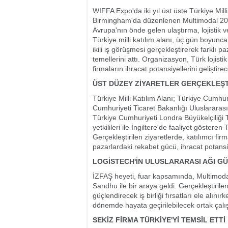
WIFFA Expo'da iki yıl üst üste Türkiye Mil
Birmingham'da düzenlenen Multimodal 2026
Avrupa'nın önde gelen ulaştırma, lojistik v
Türkiye milli katılım alanı, üç gün boyunca
ikili iş görüşmesi gerçekleştirerek farklı paz
temellerini attı. Organizasyon, Türk lojist
firmaların ihracat potansiyellerini geliştir
ÜST DÜZEY ZİYARETLER GERÇEKLEŞT
Türkiye Milli Katılım Alanı; Türkiye Cum
Cumhuriyeti Ticaret Bakanlığı Uluslararas
Türkiye Cumhuriyeti Londra Büyükelçiliği 
yetkilileri ile İngiltere'de faaliyet gösteren
Gerçekleştirilen ziyaretlerde, katılımcı fir
pazarlardaki rekabet gücü, ihracat potansiyel
LOGİSTECH'İN ULUSLARARASI AĞI G
İZFAŞ heyeti, fuar kapsamında, Multimodal
Sandhu ile bir araya geldi. Gerçekleştiri
güçlendirecek iş birliği fırsatları ele alın
dönemde hayata geçirilebilecek ortak çalış
SEKİZ FİRMA TÜRKİYE'Yİ TEMSİL ETTİ