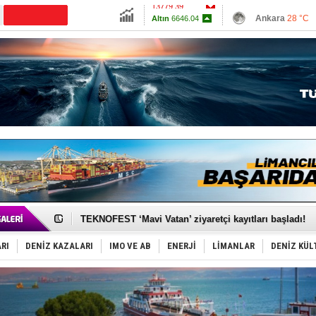
13779.39
Ankara
28 °C
Altın
6646.04
İzmir
31 °C
Dolar
47.6915
Antalya
28 °C
Euro
55.1878
Muğla
28 °C
Çanakkale
29 
TAYK - Eker Olympos Regatta'da ilk start!
İstanbul ve Çanakkale: 6 ayda 40.000 gemi
TEKNOFEST ‘Mavi Vatan’ ziyaretçi kayıtları başladı!
Tersane işçilerinin direnişi, kazanımla sonuçlandı
İngiliz aktivistler, gemide mahsur kaldı!
RI
DENİZ KAZALARI
IMO VE AB
ENERJİ
LİMANLAR
DENİZ KÜL
FESCO, Karadeniz'de yeni sevkiyat taleplerini durdur
DESE, BIMCO’ya katıldı
GİMBİRDER gemi inşa yan sanayinin sorunlarını tartış
35 milyon TL'lik tekne projesinde karar çıktı
İnsansız cankurtaran ihalesini BlueForge kazandı