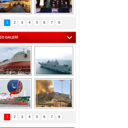
C'den 55 milyon 
5. Bosphorus Ship 
roluk turizm geliri 
Brokers Dinner, 
1
2
3
4
5
6
7
8
müjdesi
İstanbul’da yapıldı
EO GALERİ
eksan Tersanesi, 
TCG Anadolu, 
Başaran Bayrak 
tersane teknik 
tankerini suya 
seyrini tamamladı
indirdi
Göçmenlerin 
Milas’taki yangın 
imdadına Türk 
yeniden termik 
1
2
3
4
5
6
7
8
hipli MINA DENIZ 
santrallere doğru 
yetişti
ilerliyor