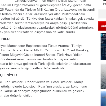
Kü
Çin'deki dünyanın en önemli lojistik fuarlarından
in
li Katılım Organizasyonu'nu gerçekleştiren İZFAŞ, geçen hafta
 Fuarı'nda da Türkiye Milli Katılım Organizasyonu'nu üstlendi.
e tedarik zinciri fuarları arasında yer alan Multimodal'daki
K
Kı
 yoğun ilgi gördü. Türkiye'den fuara katılan firmalar, çok sayıda
it
arlardan sektör temsilcileriyle bir araya gelip iş birliklerinin
ÇO
ik sektörünün uluslararası pazarlardaki görünürlüğünü artırırken,
ecek yeni ticari fırsatların oluşmasına da katkı sundu.
İRİLDİ
huriyeti Manchester Başkonsolosu Füsun Aramaz, Türkiye
ı Hizmet Ticareti Genel Müdür Yardımcısı Dr. Yusuf Karakaş,
Ticaret Müşaviri Gözde İnaneri Bakıcı, Türk Hava Yolları
 Türk derneklerinin temsilcileri tarafından ziyaret edildi.
malarla bir araya gelinerek Türk lojistik sektörünün uluslararası
i ve yeni iş birliği fırsatları değerlendirildi.
ÜÇLENİYOR
 Fuar Direktörü Robert Jervis ve Ticari Direktörü Manjit
len görüşmelerde Logistech Fuarı'nın uluslararası konumunu
ırken, karşılıklı deneyim paylaşımında bulunuldu ve gelecek
malar değerlendirildi.