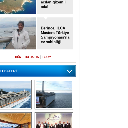
açılan gizemli
ada!
Derince, ILCA
Masters Türkiye
Şampiyonası’na
ev sahipliği
yapacak
|
|
DÜN
BU HAFTA
BU AY
O GALERİ
emi içinde gemi” 
Dünyada tek! 
konsepti ile MSC 
Denizaltı yüzer 
Splendida
havuzu intikal 
seyrine başladı