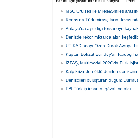
bazıları için yaşam tarzının bir parçası
Feneri,
sadece bir süper yat değil, aynı
Restora
zamanda kendi yat limanı, helikopter
üretebi
MSC Cruises ile Miles&Smiles arasında
pisti ve seçkin villaları da içeren koca bir
dönüşt
özel adadır.
Rodos’da Türk mirasçıların davasında
Antalya'da ayrıldığı tersaneye kayna
Denizde rekor miktarda altın keşfedild
UTİKAD adayı Ozan Durak Avrupa biri
Kaptan Behzat Esinduy'un kardeşi hay
İZFAŞ, Multimodal 2026'da Türk lojis
Kalp krizinden öldü denilen denizcini
Denizcileri buluşturan düğün: Durmuş
FBI Türk iş insanını gözaltına aldı