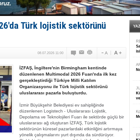
Yüzyıl sonra ilk kez dünyaya açılan gizemli ada!
Anadolu Tersanesi EYDEP’te A sertifikası alan ilk ter
Derince, ILCA Masters Türkiye Şampiyonası’na ev sah
Tüpraş, ham petrol taşımacılığına 4 yeni tanker daha 
6'da Türk lojistik sektörünü
İTU AUV, Dünya’da 2. oldu!
YA
R
Sa
is
08.07.2026 11:00
da
A
İZFAŞ, İngiltere'nin Birmingham kentinde
No
düzenlenen Multimodal 2026 Fuarı'nda ilk kez
gerçekleştirdiği Türkiye Milli Katılım
Organizasyonu ile Türk lojistik sektörünü
J
uluslararası pazarla buluşturdu.
Ki
v
İzmir Büyükşehir Belediyesi ev sahipliğinde
düzenlenen Logistech - Uluslararası Lojistik,
Kp
Depolama ve Teknolojileri Fuarı ile sektörde güçlü bir
Mo
uluslararası ağ oluşturan İZFAŞ, Türk lojistik
sektörünün küresel pazarlardaki etkinliğini artırmaya
yönelik çalışmalarını yurt dışında da sürdürüyor.
E