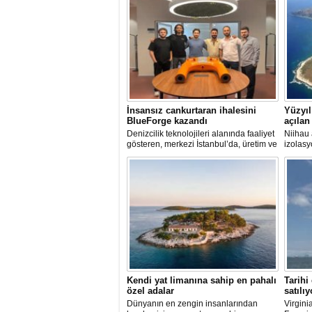
İnsansız cankurtaran ihalesini
Yüzyıl
BlueForge kazandı
açılan
Denizcilik teknolojileri alanında faaliyet
Niihau 
gösteren, merkezi İstanbul’da, üretim ve
izolasy
Ar-Ge faaliyetlerinin önemli bölümünü
turist z
ise Trabzon’da sürdüren BlueForge,
modern 
ResQR insansız cankurtaran sistemi
kuralla
ihalesini kazandı
Kendi yat limanına sahip en pahalı
Tarihi
özel adalar
satılıy
Dünyanın en zengin insanlarından
Virgini