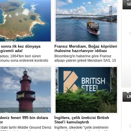
S
 sonra ilk kez dünyaya
Fransız Meridiam, Boğaz köprüleri
 gizemli ada!
ihalesine hazırlanıyor iddiası
adası, 1864'ten beri süren
Bloomberg'in haberine göre Fransız
onunu sona erdirerek kontrollü
altyapı yatırım şirketi Meridiam SAS, 15
iyaretlerine açıldı. Ada sakinleri,
Temmuz Şehitler Köprüsü ile Fatih
teknolojiden uzak, katı
Sultan Mehmet Köprüsü'nün
rla dolu bir yaşam sürdürüyor.
özelleştirilmesine yönelik ihaleyle
ilgileniyor.
L
 deniz feneri 995 bin dolara
İngiltere, çelik üreticisi British
or
Steel'i kamulaştırdı
a'daki tarihi Middle Ground Deniz
İngiltere, ülkedeki "çelik üretiminin