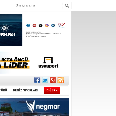
°C
TÜRÜ
DENİZ SPORLARI
DİĞER »
du
tı