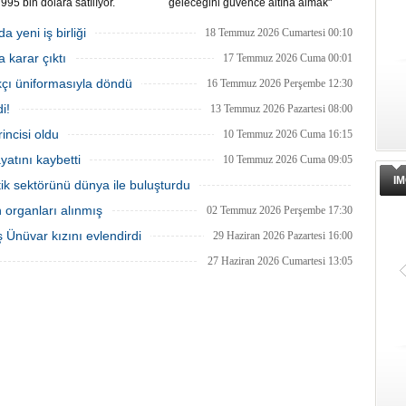
 995 bin dolara satılıyor.
geleceğini güvence altına almak"
syon sürecinde kendi enerjisini
amacıyla Çin merkezli Jingye
len bir yaşam alanına
bünyesindeki çelik üreticisi British
 yeni iş birliği
18 Temmuz 2026 Cumartesi 00:10
ürüldü.
Steel'i kamulaştırdı.
 karar çıktı
17 Temmuz 2026 Cuma 00:01
kçı üniformasıyla döndü
16 Temmuz 2026 Perşembe 12:30
i!
13 Temmuz 2026 Pazartesi 08:00
ncisi oldu
10 Temmuz 2026 Cuma 16:15
atını kaybetti
10 Temmuz 2026 Cuma 09:05
IM
tik sektörünü dünya ile buluşturdu
08 Temmuz 2026 Çarşamba 11:00
n organları alınmış
02 Temmuz 2026 Perşembe 17:30
 Ünüvar kızını evlendirdi
29 Haziran 2026 Pazartesi 16:00
27 Haziran 2026 Cumartesi 13:05