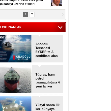
resel salgın krizinin Türk gemi
şa sanayi üzerine etkileri
1
2
pt. MESUT AZMİ GÖKSOY
lavuz kaptan kardeşlerime
hafen...
K OKUNANLAR
Anadolu
Tersanesi
EYDEP’te A
sertifikası alan
ilk tersane oldu
Tüpraş, ham
petrol
taşımacılığına 4
yeni tanker
daha ekliyor
Yüzyıl sonra ilk
kez dünyaya