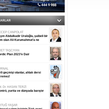
sane oldu
ipliği yapacak
ekliyor
ZARLAR
ECEP CANPOLAT
yın Abdulkadir Uraloğlu, şaibeli bir
im olan Ali Kurumahmut’a ne
nışıyorsunuz?
RET TAŞCIYAN
rdic Plan 2023’e Dair
URNAL
rli geçmişi olanlar, ahlak dersi
eremez!
t. Dr. HASAN TERZİ
ntrö, yurtta ve dünyada barıştır
RTUĞ YAŞAR