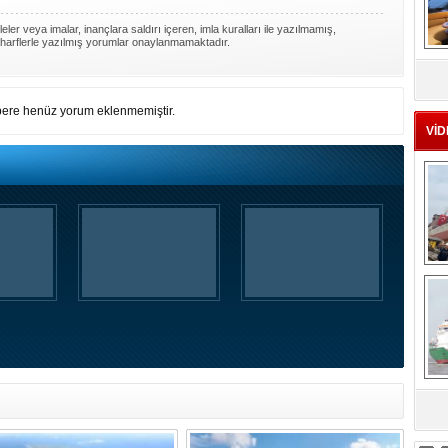
ler veya imalar, inançlara saldırı içeren, imla kuralları ile yazılmamış,
harflerle yazılmış yorumlar onaylanmamaktadır.
MS
eu
ere henüz yorum eklenmemiştir.
VİD
Ç
sa