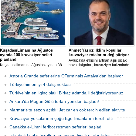
sargassum yosununun rezervasyonları
Kanun’un deniz turizmine etkilerine
yavaşlatması üzerine yaz fiyatlarında
ilişkin bir değerlendirme yayımladı.
yüzde 40’a varan indirimlere yöneldi.
KuşadasıLimanı’na Ağustos
Ahmet Yazıcı: İklim koşulları
ayında 100 kruvaziyer seferi
kruvaziyer rotalarını değiştiriyor
planlandı
Avrupa'da etkisini artıran aşırı sıcak
Kuşadası limanına Ağustos ayında 38
hava dalgaları, kruvaziyer turizminde
farklı kruvaziyer gemisi 100 kez
rota tercihlerini değiştiriyor. Alaska,
uğrayacak. En yoğun günün 28 Ağustos
Norveç Fiyortları, İzlanda ve Kuzey
Astoria Grande seferlerine QTerminals Antalya’dan başlıyor
olduğu açıklandı.
Avrupa rotalarına ilgi artarken, deneyim
odaklı seyahat anlayışı sektörün yeni
Türkiye’nin en iyi 4 dalış noktası
büyüme alanı olarak öne çıkıyor.
Türkiye’nin en ilginç plajı! Birkaç adımda il değiştiriyorsunuz
Ankara'da Mogan Gölü turları yeniden başladı!
Marmaris'te sezon açıldı: Jet car en çok tercih edilen aktivite
Kruvaziyer yolcularının çoğu Ege limanlarını tercih etti
Çanakkale-Limni feribot resmen seferleri başladı
İstanbul’da plaj ücretleri: En uygun fiyatlı plajlar listesi