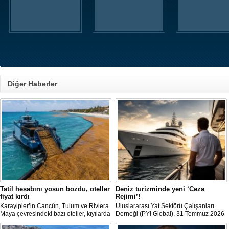
Diğer Haberler
Tatil hesabını yosun bozdu, oteller
Deniz turizminde yeni ‘Ceza
fiyat kırdı
Rejimi’!
Karayipler’in Cancún, Tulum ve Riviera
Uluslararası Yat Sektörü Çalışanları
Maya çevresindeki bazı oteller, kıyılarda
Derneği (PYI Global), 31 Temmuz 2026
biriken ve çürüdükçe ağır koku yayan
tarihinde yürürlüğe giren 7590 sayılı