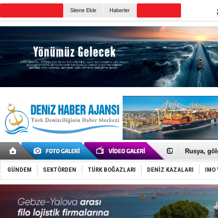
TURKISH MARITIME
Sitene Ekle
Haberler
CANLI YAYIN
Günün Haberleri
Karadeniz’
Tatil hesab
Rusya, göl
Enejota ti
Denizcilik
Türkiye’den
GÜNDEM
SEKTÖRDEN
TÜRK BOĞAZLARI
DENİZ KAZALARI
IMO 
‘14. Olymp
Taksi Botla
TÜRKLİM Ba
SOCAR da M
Türkiye'nin