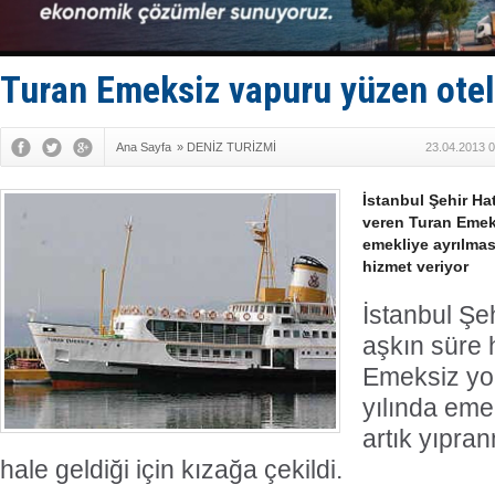
Dünyanın e
Hürmüz’de
Rusya'nın g
Keşfedildi
Turan Emeksiz vapuru yüzen otel
Ana Sayfa
»
DENİZ TURİZMİ
23.04.2013 0
İstanbul Şehir Hat
veren Turan Emek
emekliye ayrılmas
hizmet veriyor
İstanbul Şeh
aşkın süre 
Emeksiz yo
yılında eme
artık yıpra
hale geldiği için kızağa çekildi.