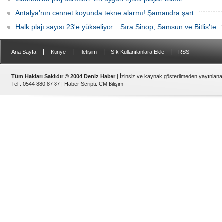
Antalya'nın cennet koyunda tekne alarmı! Şamandra şart
Halk plajı sayısı 23'e yükseliyor... Sıra Sinop, Samsun ve Bitlis'te
|
|
|
|
Ana Sayfa
Künye
İletişim
Sık Kullanılanlara Ekle
RSS
Tüm Hakları Saklıdır © 2004 Deniz Haber
| İzinsiz ve kaynak gösterilmeden yayınlan
Tel : 0544 880 87 87 |
Haber Scripti
:
CM Bilişim