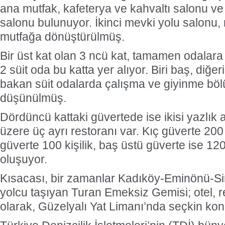
ana mutfak, kafeterya ve kahvaltı salonu ve 40
salonu bulunuyor. İkinci mevki yolu salonu, m
mutfağa dönüştürülmüş.
Bir üst kat olan 3 ncü kat, tamamen odalara 
2 süit oda bu katta yer alıyor.
Biri baş, diğe
bakan süit odalarda çalışma ve giyinme bölü
düşünülmüş.
Dördüncü kattaki güvertede ise ikisi yazlık a
üzere üç ayrı restoranı var. Kıç güverte 200 k
güverte 100 kişilik, baş üstü güverte ise 12
oluşuyor.
Kısacası, bir zamanlar Kadıköy-Eminönü-Sirk
yolcu taşıyan Turan Emeksiz Gemisi; otel, r
olarak, Güzelyalı Yat Limanı’nda seçkin konu