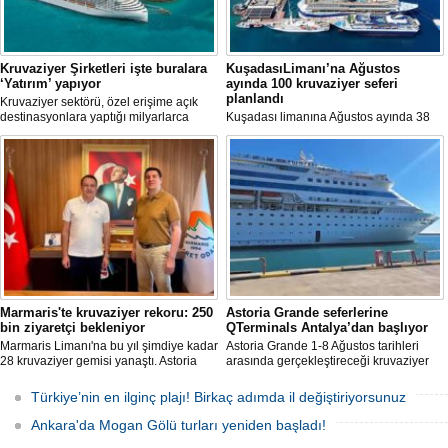
Kruvaziyer Şirketleri işte buralara
KuşadasıLimanı’na Ağustos
‘Yatırım’ yapıyor
ayında 100 kruvaziyer seferi
planlandı
Kruvaziyer sektörü, özel erişime açık
destinasyonlara yaptığı milyarlarca
Kuşadası limanına Ağustos ayında 38
dolarlık yatırımlarla tatil deneyimini gemi
farklı kruvaziyer gemisi 100 kez
dışına taşıyor. Özel adalar, beach
uğrayacak. En yoğun günün 28 Ağustos
club'lar, su parkları ve lüks villalar artık
olduğu açıklandı.
şirketlerin en stratejik gelir kaynakları
arasında yer alıyor.
Marmaris'te kruvaziyer rekoru: 250
Astoria Grande seferlerine
bin ziyaretçi bekleniyor
QTerminals Antalya’dan başlıyor
Marmaris Limanı'na bu yıl şimdiye kadar
Astoria Grande 1-8 Ağustos tarihleri
28 kruvaziyer gemisi yanaştı. Astoria
arasında gerçekleştireceği kruvaziyer
Grande'nin Ağustos'tan itibaren 10 yeni
seferine QTerminals Antalya’dan
sefer eklemesiyle birlikte sezon
başlayacak. Şirket rotayı Rus denizcilik
Türkiye’nin en ilginç plajı! Birkaç adımda il değiştiriyorsunuz
sonunda 250 bin ziyaretçiye ulaşılması
makamlarının Doğu Karadeniz'in doğu
hedefleniyor.
kesiminde seyrüsefer güvenliğine ilişkin
Ankara'da Mogan Gölü turları yeniden başladı!
uyarısının ardından değiştirildi.