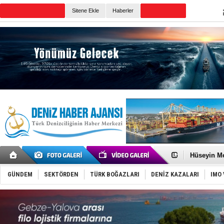
Sitene Ekle
Haberler
Günün Haberleri
Dünyanın e
Türk Loydu
Hüseyin Me
Hat-San Te
Med Marine
GÜNDEM
SEKTÖRDEN
TÜRK BOĞAZLARI
DENİZ KAZALARI
IMO 
KOSDER’den
Kalyoncu’da
Tekne, su a
Bacasında 
Dışişleri B