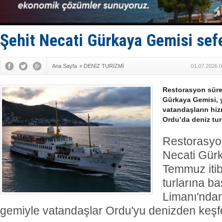
Depo ve tek
Kruvaziyer 
SES Yacht
Kargıcak K
Şehit Necati Gürkaya Gemisi sefe
Denizlerin 
Ana Sayfa
»
DENİZ TURİZMİ
01.07.2026 0
Restorasyon süre
Gürkaya Gemisi, y
vatandaşların hiz
Ordu’da deniz turl
Restorasyo
Necati Gür
Temmuz itib
turlarına ba
Limanı'nda
gemiyle vatandaşlar Ordu'yu denizden keşf