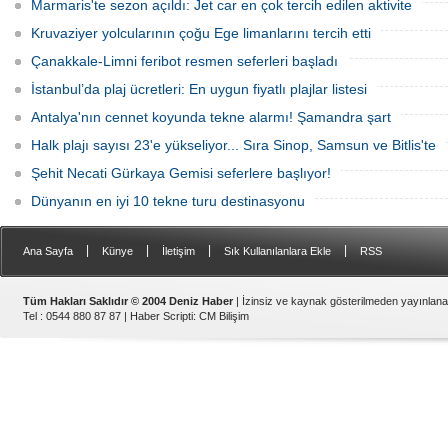
Marmaris'te sezon açıldı: Jet car en çok tercih edilen aktivite
Kruvaziyer yolcularının çoğu Ege limanlarını tercih etti
Çanakkale-Limni feribot resmen seferleri başladı
İstanbul’da plaj ücretleri: En uygun fiyatlı plajlar listesi
Antalya'nın cennet koyunda tekne alarmı! Şamandra şart
Halk plajı sayısı 23'e yükseliyor... Sıra Sinop, Samsun ve Bitlis'te
Şehit Necati Gürkaya Gemisi seferlere başlıyor!
Dünyanın en iyi 10 tekne turu destinasyonu
|
|
|
|
Ana Sayfa
Künye
İletişim
Sık Kullanılanlara Ekle
RSS
Tüm Hakları Saklıdır © 2004 Deniz Haber
| İzinsiz ve kaynak gösterilmeden yayınlan
Tel : 0544 880 87 87 |
Haber Scripti
:
CM Bilişim