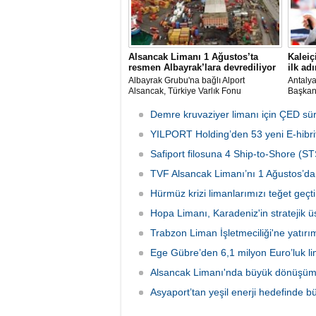
Alsancak Limanı 1 Ağustos’ta
Kaleiç
resmen Albayrak’lara devrediliyor
ilk adı
Albayrak Grubu'na bağlı Alport
Antaly
Alsancak, Türkiye Varlık Fonu
Başkanı
mülkiyetindeki İzmir Alsancak Limanı'nın
kruvazi
yük limanı işletmesini 1 Ağustos 2026
Ulaştır
Demre kruvaziyer limanı için ÇED sü
itibarıyla devralacağını liman
Bölge M
kullanıcılarına gönderdiği resmi yazıyla
YILPORT Holding’den 53 yeni E-hibrit
çalışma
duyurdu.
Safiport filosuna 4 Ship-to-Shore (ST
TVF Alsancak Limanı’nı 1 Ağustos’da 
Hürmüz krizi limanlarımızı teğet geçti:
Hopa Limanı, Karadeniz'in stratejik 
Trabzon Liman İşletmeciliği'ne yatırı
Ege Gübre’den 6,1 milyon Euro’luk li
Alsancak Limanı'nda büyük dönüşüm 
Asyaport’tan yeşil enerji hedefinde b