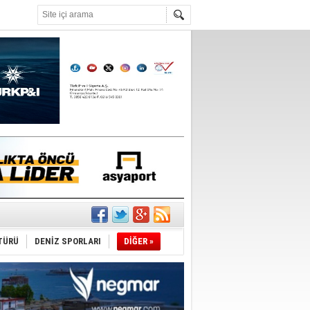
°C
ediyor
ldürmüş
TÜRÜ
DENİZ SPORLARI
DİĞER »