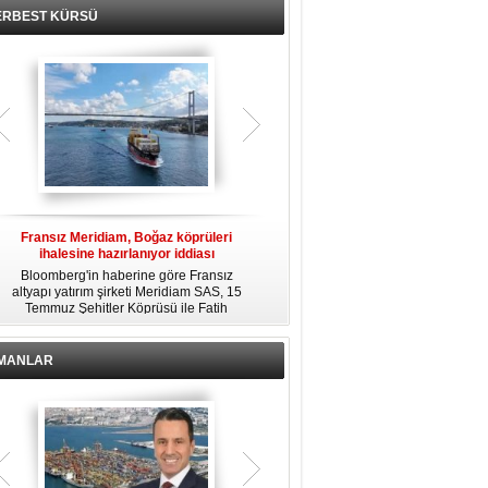
ERBEST KÜRSÜ
Fransız Meridiam, Boğaz köprüleri
Kendi yat limanına sahip en pahalı
ihalesine hazırlanıyor iddiası
özel adalar
Bloomberg'in haberine göre Fransız
Dünyanın en zengin insanlarından
altyapı yatırım şirketi Meridiam SAS, 15
bazıları için yaşam tarzının bir parçası
Temmuz Şehitler Köprüsü ile Fatih
sadece bir süper yat değil, aynı
R
Sultan Mehmet Köprüsü'nün
zamanda kendi yat limanı, helikopter
özelleştirilmesine yönelik ihaleyle
pisti ve seçkin villaları da içeren koca
ilgileniyor.
bir özel adadır.
İMANLAR