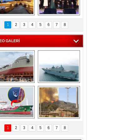
C'den 55 milyon 
5. Bosphorus Ship 
roluk turizm geliri 
Brokers Dinner, 
1
2
3
4
5
6
7
8
müjdesi
İstanbul’da yapıldı
EO GALERİ
eksan Tersanesi, 
TCG Anadolu, 
Başaran Bayrak 
tersane teknik 
tankerini suya 
seyrini tamamladı
indirdi
Göçmenlerin 
Milas’taki yangın 
imdadına Türk 
yeniden termik 
1
2
3
4
5
6
7
8
hipli MINA DENIZ 
santrallere doğru 
yetişti
ilerliyor