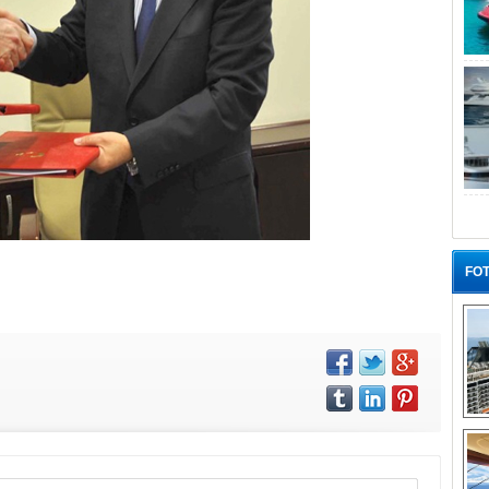
FOT
“G