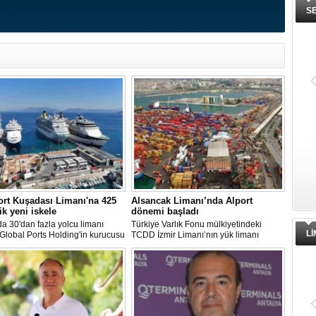
S
rt Kuşadası Limanı'na 425
Alsancak Limanı’nda Alport
ik yeni iskele
dönemi başladı
 30'dan fazla yolcu limanı
Türkiye Varlık Fonu mülkiyetindeki
L
 Global Ports Holding'in kurucusu
TCDD İzmir Limanı’nın yük limanı
etim Kurulu Başkanı Mehmet
faaliyetleri, Albayrak Grubu’nun
ın sahibi olduğu Ege Port
uluslararası liman işletmeciliği markası
ı, yeni bir yatırım hamlesine
Alport bünyesinde kurulan Alport
nıyor.
Alsancak Liman İşletmeciliği AŞ’ye
devredildi.