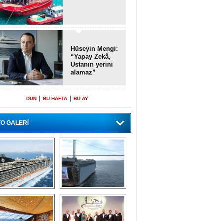
Hüseyin Mengi:
“Yapay Zekâ,
Ustanın yerini
alamaz”
|
|
DÜN
BU HAFTA
BU AY
O GALERİ
emi içinde gemi” 
Dünyada tek! 
konsepti ile MSC 
Denizaltı yüzer 
Splendida
havuzu intikal 
seyrine başladı