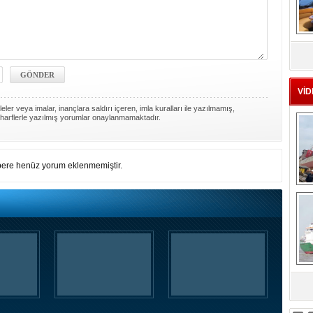
MS
eu
VİD
ler veya imalar, inançlara saldırı içeren, imla kuralları ile yazılmamış,
harflerle yazılmış yorumlar onaylanmamaktadır.
ere henüz yorum eklenmemiştir.
Ç
sa