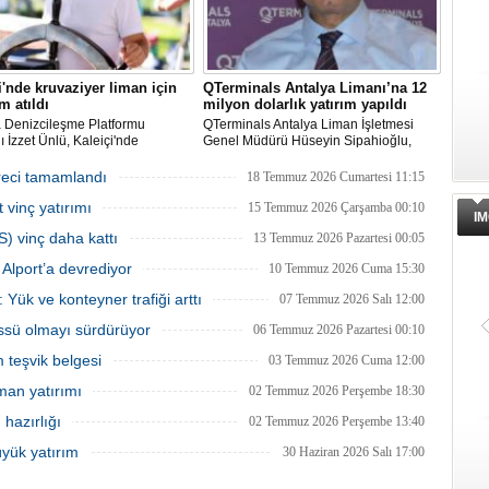
i'nde kruvaziyer liman için
QTerminals Antalya Limanı’na 12
m atıldı
milyon dolarlık yatırım yapıldı
a Denizcileşme Platformu
QTerminals Antalya Liman İşletmesi
 İzzet Ünlü, Kaleiçi'nde
Genel Müdürü Hüseyin Sipahioğlu,
yer liman yapımıyla ilgili
Antalya Limanı’na 12 milyon dolarlık
ma ve Altyapı Bakanlığı 6'ncı
yatırım yapıldığını, 2026’nın ilk yarısında
reci tamamlandı
18 Temmuz 2026 Cumartesi 11:15
üdürlüğü tarafından teknik
elleçleme ve konteyner yüklemesinde
 vinç yatırımı
 başlatıldığını açıkladı.
yüzde 36 artış yaşandığını söyledi.
15 Temmuz 2026 Çarşamba 00:10
IM
S) vinç daha kattı
13 Temmuz 2026 Pazartesi 00:05
Alport’a devrediyor
10 Temmuz 2026 Cuma 15:30
 Yük ve konteyner trafiği arttı
07 Temmuz 2026 Salı 12:00
üssü olmayı sürdürüyor
06 Temmuz 2026 Pazartesi 00:10
m teşvik belgesi
03 Temmuz 2026 Cuma 12:00
man yatırımı
02 Temmuz 2026 Perşembe 18:30
hazırlığı
02 Temmuz 2026 Perşembe 13:40
üyük yatırım
30 Haziran 2026 Salı 17:00