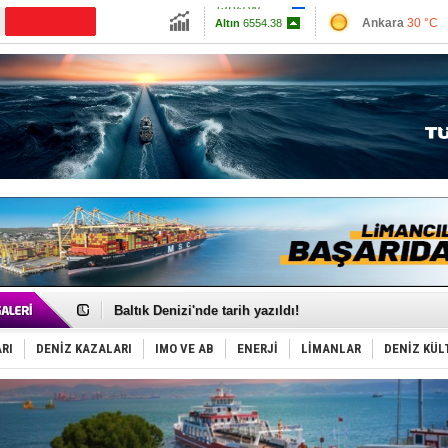
13765.88
Ankara
30 °C
Altın
6554.38
İzmir
38 °C
Dolar
47.5936
Antalya
33 °C
Euro
55.0365
Muğla
34 °C
Çanakkale
30 
Keşfedildi: En büyük Mercan Ormanı!
Fairline, Türkiye’de ‘SoleMarin’i seçti
Baltık Denizi'nde tarih yazıldı!
Runit kubbesi okyanusun derinliklerinde halkı tehdit 
Dünyanın en tehlikeli yosunu: Yüz binlerce canlıyı ö
RI
DENİZ KAZALARI
IMO VE AB
ENERJİ
LİMANLAR
DENİZ KÜL
Türk Loydu’na Süveyş tonaj yetkisi
Hüseyin Mengi: “Yapay Zekâ, Ustanın yerini alamaz”
Hat-San Tersanesi’nden yüzer havuza omurga: NB26
Med Marine’e yeni Römorkör!
KOSDER’den Karadeniz için ‘Çağrı’!