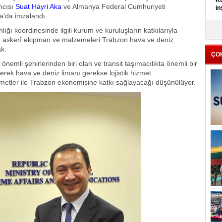
Kü
mcısı
Suat Hayri Aka
ve Almanya Federal Cumhuriyeti
in
ra’da imzalandı.
K
ğı koordinesinde ilgili kurum ve kuruluşların katkılarıyla
Kı
 askerî ekipman ve malzemeleri Trabzon hava ve deniz
it
ak.
ÇO
önemli şehirlerinden biri olan ve transit taşımacılıkta önemli bir
 gerek hava ve deniz limanı gerekse lojistik hizmet
metler ile Trabzon ekonomisine katkı sağlayacağı düşünülüyor.