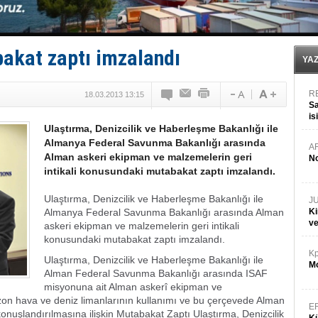
Kalyoncu’dan ‘Sefer’ kararı!
Tekne, su aldı: 100 yolcu, tahliye edildi
Bacasında yangın çıkan Tanker, demirletildi
Dışişleri Bakanlığı'ndan açıklama: "Takipteyiz"
akat zaptı imzalandı
Depo ve tekneler, alevlere teslim oldu
YA
R
18.03.2013 13:15
Sa
is
Ulaştırma, Denizcilik ve Haberleşme Bakanlığı ile
da
Almanya Federal Savunma Bakanlığı arasında
A
Alman askeri ekipman ve malzemelerin geri
No
intikali konusundaki mutabakat zaptı imzalandı.
Ulaştırma, Denizcilik ve Haberleşme Bakanlığı ile
J
Almanya Federal Savunma Bakanlığı arasında Alman
Ki
v
askeri ekipman ve malzemelerin geri intikali
konusundaki mutabakat zaptı imzalandı.
Kp
Ulaştırma, Denizcilik ve Haberleşme Bakanlığı ile
Mo
Alman Federal Savunma Bakanlığı arasında ISAF
misyonuna ait Alman askerî ekipman ve
bzon hava ve deniz limanlarının kullanımı ve bu çerçevede Alman
E
nuşlandırılmasına ilişkin Mutabakat Zaptı Ulaştırma, Denizcilik