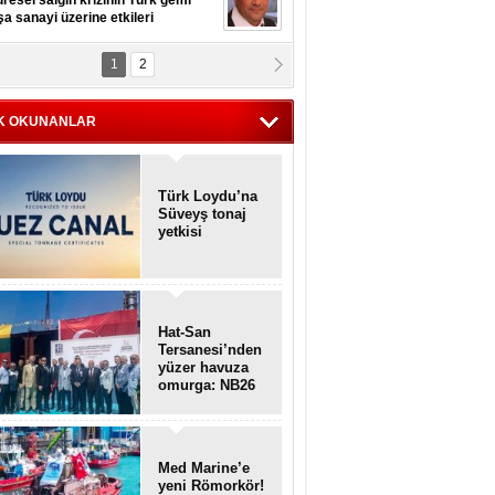
resel salgın krizinin Türk gemi
şa sanayi üzerine etkileri
1
2
pt. MESUT AZMİ GÖKSOY
lavuz kaptan kardeşlerime
hafen...
K OKUNANLAR
Türk Loydu’na
Süveyş tonaj
yetkisi
Hat-San
Tersanesi’nden
yüzer havuza
omurga: NB26
Med Marine’e
yeni Römorkör!