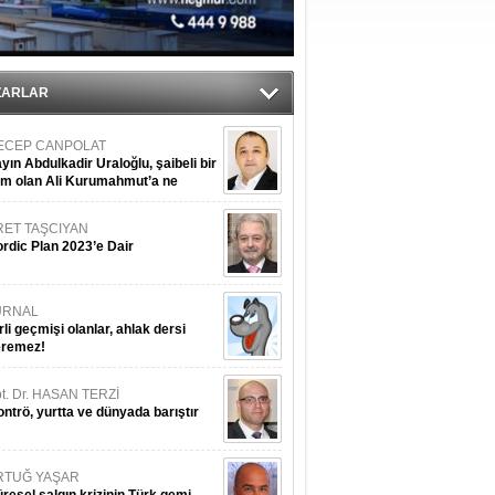
ZARLAR
ECEP CANPOLAT
yın Abdulkadir Uraloğlu, şaibeli bir
im olan Ali Kurumahmut’a ne
nışıyorsunuz?
RET TAŞCIYAN
rdic Plan 2023’e Dair
URNAL
rli geçmişi olanlar, ahlak dersi
eremez!
t. Dr. HASAN TERZİ
ntrö, yurtta ve dünyada barıştır
RTUĞ YAŞAR