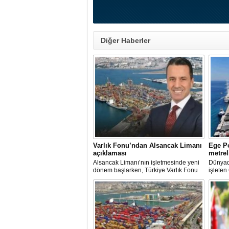
Diğer Haberler
Varlık Fonu’ndan Alsancak Limanı
Ege Po
açıklaması
metrel
Alsancak Limanı’nın işletmesinde yeni
Dünyada
dönem başlarken, Türkiye Varlık Fonu
işleten
Yatırımlardan Sorumlu Genel Müdür
ve Yön
Yardımcısı Aziz Murat Uluğ, limanda
Kutman'
satış ya da imtiyaz devri yapılmadığını
Kuşadas
belirterek, “Yük limanı operasyonlarını
hazırla
yerli ve milli Alport’a teslim ettik”
açıklamasında bulundu.