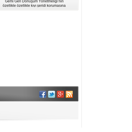
Gemi Geri Dönüşüm Yönetmeliği’nin
için Bölgesel Eğitim” Çalıştayı
özellikle özellikle kıyı şeridi korumasına
İstanbul'da düzenlendi.
ilişkin hükümlere uymadığı için AB
listesinden çıkarıldı.