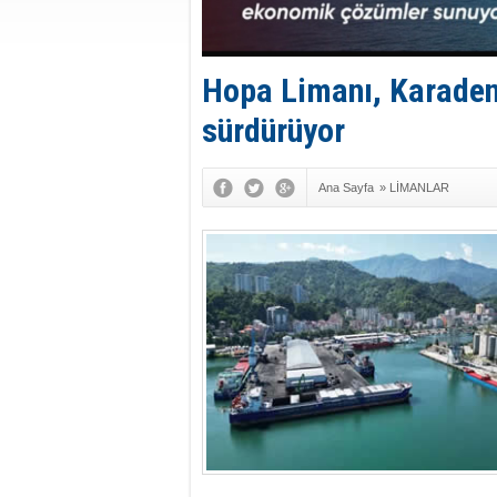
Hopa Limanı, Karadeni
sürdürüyor
Ana Sayfa
»
LİMANLAR