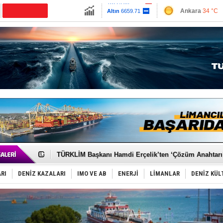
13779.39
Ankara
34 °C
Altın
6659.71
İzmir
36 °C
Dolar
47.6791
Antalya
32 °C
Euro
55.1258
Muğla
36 °C
Çanakkale
35 
‘14. Olympos Regatta’ başlıyor
Taksi Botlar, 50 yıldır Marmaris’in mavi sularında
TÜRKLİM Başkanı Hamdi Erçelik’ten ‘Çözüm Anahtarı
SOCAR da MSC Tiger’a katıldı!
Türkiye'nin ‘Denizcilik Gücü’!
RI
DENİZ KAZALARI
IMO VE AB
ENERJİ
LİMANLAR
DENİZ KÜL
Dünyanın en tehlikeli yosunu: Yüz binlerce canlıyı ö
Hürmüz’de bekleyen gemiler biyolojik bombaya dönü
Rusya'nın gizli filosu büyüyor!
Keşfedildi: En büyük Mercan Ormanı!
D-Marin, Avrupa'nın tekne fuarlarına çıkarma yapacak