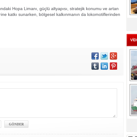
undaki Hopa Limanı, güçlü altyapısı, stratejik konumu ve artan
erine katkı sunarken, bölgesel kalkınmanın da lokomotiflerinden
MS
eu
VİD
Ç
sa