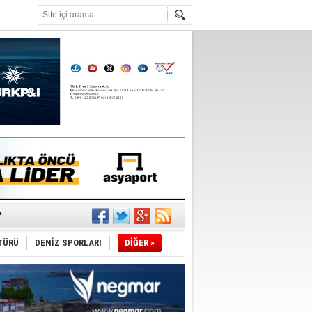
°C
’
TÜRÜ
DENİZ SPORLARI
DİĞER »
ldürmüş
şüyor