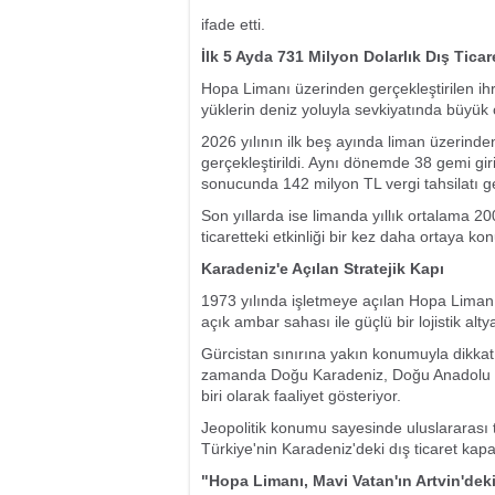
ifade etti.
İlk 5 Ayda 731 Milyon Dolarlık Dış Ticar
Hopa Limanı üzerinden gerçekleştirilen ihra
yüklerin deniz yoluyla sevkiyatında büyük
2026 yılının ilk beş ayında liman üzerinden
gerçekleştirildi. Aynı dönemde 38 gemi giriş
sonucunda 142 milyon TL vergi tahsilatı ger
Son yıllarda ise limanda yıllık ortalama 2
ticaretteki etkinliği bir kez daha ortaya ko
Karadeniz'e Açılan Stratejik Kapı
1973 yılında işletmeye açılan Hopa Liman
açık ambar sahası ile güçlü bir lojistik alt
Gürcistan sınırına yakın konumuyla dikkat
zamanda Doğu Karadeniz, Doğu Anadolu ve 
biri olarak faaliyet gösteriyor.
Jeopolitik konumu sayesinde uluslararası t
Türkiye'nin Karadeniz'deki dış ticaret kap
"Hopa Limanı, Mavi Vatan'ın Artvin'dek