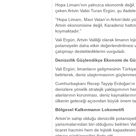
Hopa Limanı'nın yalnızca ekonomik değil,
çeken Artvin Valisi Turan Ergün, şu ifadeler
"Hopa Limanı, Mavi Vatan'ın Artvin'deki yü
Artvin ekonomisine değil, Karadeniz hattınd
koymaktadır."
Vali Ergün, Artvin Valiliği olarak limanın lo
potansiyelin daha etkin değerlendirilmesi v
çalışmayı desteklediklerini vurguladı.
Denizcilik Güçlendikçe Ekonomi de Gü
Vali Ergün, limanların gelişmesinin Türki
belirterek, deniz ulaştırmasının güçlenmesiyl
Cumhurbaşkanı Recep Tayyip Erdoğan'ın o
denizlere yönelik stratejik yaklaşımının h
alanlarının korunması, deniz kaynaklarının 
ülkenin geleceği açısından büyük önem taş
Bölgesel Kalkınmanın Lokomotifi
Artvin'in sahip olduğu denizcilik potansiy
yansımalarından biri olduğunu belirten V
ticaret hacmini hem de lojistik kapasitesin
olmayı sürdüreceğini ifade etti.