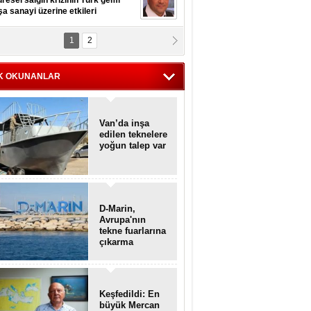
resel salgın krizinin Türk gemi
şa sanayi üzerine etkileri
1
2
pt. MESUT AZMİ GÖKSOY
lavuz kaptan kardeşlerime
hafen...
K OKUNANLAR
Van’da inşa
edilen teknelere
yoğun talep var
D-Marin,
Avrupa'nın
tekne fuarlarına
çıkarma
yapacak
Keşfedildi: En
büyük Mercan