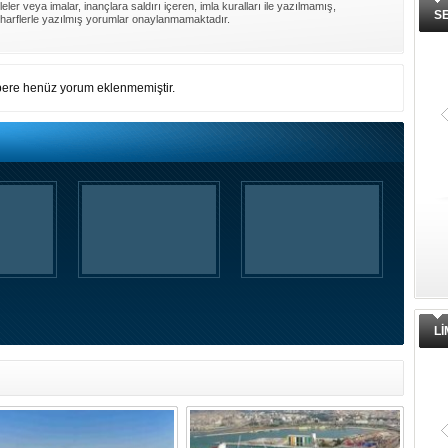
ler veya imalar, inançlara saldırı içeren, imla kuralları ile yazılmamış,
S
harflerle yazılmış yorumlar onaylanmamaktadır.
ere henüz yorum eklenmemiştir.
L