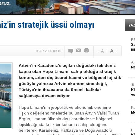
Van’da inşa edilen teknelere yoğun talep var
ASEAN ilk P&I Sigorta Kulübünü kurmaya hazırlanıyo
TAYK - Eker Olympos Regatta'da ilk start!
İstanbul ve Çanakkale: 6 ayda 40.000 gemi
z'in stratejik üssü olmayı
TEKNOFEST ‘Mavi Vatan’ ziyaretçi kayıtları başladı!
YA
R
Sa
is
06.07.2026 00:10
da
A
Artvin’in Karadeniz’e açılan doğudaki tek deniz
No
kapısı olan Hopa Limanı, sahip olduğu stratejik
konum, artan dış ticaret hacmi ve bölgesel lojistik
gücüyle yalnızca Artvin ekonomisine değil,
J
Türkiye'nin ihracatına da önemli katkılar
Ki
v
sağlamaya devam ediyor
Hopa Limanı'nın jeopolitik ve ekonomik önemine
Kp
Mo
ilişkin değerlendirmelerde bulunan Artvin Valisi Turan
Ergün, limanın ülkenin dış ticaretinde ve bölgesel
lojistik ağında kritik bir konuma sahip olduğunu
belirterek, Karadeniz, Kafkasya ve Doğu Anadolu
E