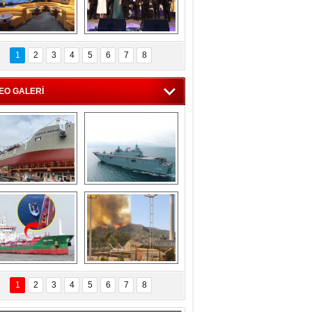
C'den 55 milyon 
5. Bosphorus Ship 
roluk turizm geliri 
Brokers Dinner, 
1
2
3
4
5
6
7
8
müjdesi
İstanbul’da yapıldı
EO GALERİ
eksan Tersanesi, 
TCG Anadolu, 
Başaran Bayrak 
tersane teknik 
tankerini suya 
seyrini tamamladı
indirdi
Göçmenlerin 
Milas’taki yangın 
imdadına Türk 
yeniden termik 
1
2
3
4
5
6
7
8
hipli MINA DENIZ 
santrallere doğru 
yetişti
ilerliyor