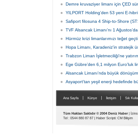
yük limanı işletmesini 1 Ağustos 2026
Ulaştır
Demre kruvaziyer limanı için ÇED sü
itibarıyla devralacağını liman
Bölge M
kullanıcılarına gönderdiği resmi yazıyla
YILPORT Holding’den 53 yeni E-hibrit
çalışma
duyurdu.
Safiport filosuna 4 Ship-to-Shore (ST
TVF Alsancak Limanı’nı 1 Ağustos’da 
Hürmüz krizi limanlarımızı teğet geçti:
Hopa Limanı, Karadeniz'in stratejik 
Trabzon Liman İşletmeciliği'ne yatırı
Ege Gübre’den 6,1 milyon Euro’luk li
Alsancak Limanı'nda büyük dönüşüm 
Asyaport’tan yeşil enerji hedefinde b
|
|
|
Ana Sayfa
Künye
İletişim
Sık Kulla
Tüm Hakları Saklıdır © 2004 Deniz Haber
| İzin
Tel : 0544 880 87 87 |
Haber Scripti
:
CM Bilişim