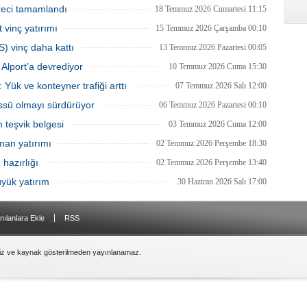
ma ve Altyapı Bakanlığı 6'ncı
yatırım yapıldığını, 2026’nın ilk yarısında
reci tamamlandı
18 Temmuz 2026 Cumartesi 11:15
üdürlüğü tarafından teknik
elleçleme ve konteyner yüklemesinde
 vinç yatırımı
 başlatıldığını açıkladı.
yüzde 36 artış yaşandığını söyledi.
15 Temmuz 2026 Çarşamba 00:10
S) vinç daha kattı
13 Temmuz 2026 Pazartesi 00:05
Alport’a devrediyor
10 Temmuz 2026 Cuma 15:30
 Yük ve konteyner trafiği arttı
07 Temmuz 2026 Salı 12:00
üssü olmayı sürdürüyor
06 Temmuz 2026 Pazartesi 00:10
m teşvik belgesi
03 Temmuz 2026 Cuma 12:00
man yatırımı
02 Temmuz 2026 Perşembe 18:30
hazırlığı
02 Temmuz 2026 Perşembe 13:40
üyük yatırım
30 Haziran 2026 Salı 17:00
|
nılanlara Ekle
RSS
siz ve kaynak gösterilmeden yayınlanamaz.