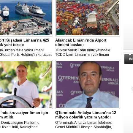
rt Kuşadası Limanı'na 425
Alsancak Limanı’nda Alport
ik yeni iskele
dönemi başladı
 30'dan fazla yolcu limanı
Türkiye Varlık Fonu mülkiyetindeki
 Global Ports Holding'in kurucusu
TCDD İzmir Limanı’nın yük limanı
etim Kurulu Başkanı Mehmet
faaliyetleri, Albayrak Grubu’nun
IM
ın sahibi olduğu Ege Port
uluslararası liman işletmeciliği markası
ı, yeni bir yatırım hamlesine
Alport bünyesinde kurulan Alport
nıyor.
Alsancak Liman İşletmeciliği AŞ’ye
devredildi.
i'nde kruvaziyer liman için
QTerminals Antalya Limanı’na 12
m atıldı
milyon dolarlık yatırım yapıldı
a Denizcileşme Platformu
QTerminals Antalya Liman İşletmesi
 İzzet Ünlü, Kaleiçi'nde
Genel Müdürü Hüseyin Sipahioğlu,
yer liman yapımıyla ilgili
Antalya Limanı’na 12 milyon dolarlık