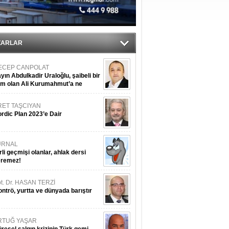
r
ZARLAR
ECEP CANPOLAT
yın Abdulkadir Uraloğlu, şaibeli bir
im olan Ali Kurumahmut’a ne
nışıyorsunuz?
RET TAŞCIYAN
rdic Plan 2023’e Dair
URNAL
rli geçmişi olanlar, ahlak dersi
eremez!
t. Dr. HASAN TERZİ
ntrö, yurtta ve dünyada barıştır
RTUĞ YAŞAR