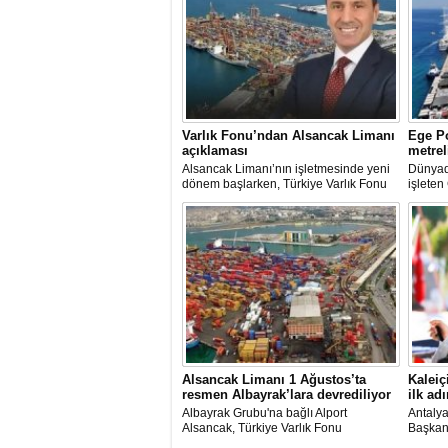
Varlık Fonu’ndan Alsancak Limanı
Ege Po
açıklaması
metrel
Alsancak Limanı’nın işletmesinde yeni
Dünyada
dönem başlarken, Türkiye Varlık Fonu
işleten
Yatırımlardan Sorumlu Genel Müdür
ve Yön
Yardımcısı Aziz Murat Uluğ, limanda
Kutman'
satış ya da imtiyaz devri yapılmadığını
Kuşadas
belirterek, “Yük limanı operasyonlarını
hazırla
yerli ve milli Alport’a teslim ettik”
açıklamasında bulundu.
Alsancak Limanı 1 Ağustos’ta
Kaleiç
resmen Albayrak’lara devrediliyor
ilk adı
Albayrak Grubu'na bağlı Alport
Antaly
Alsancak, Türkiye Varlık Fonu
Başkanı
mülkiyetindeki İzmir Alsancak Limanı'nın
kruvazi