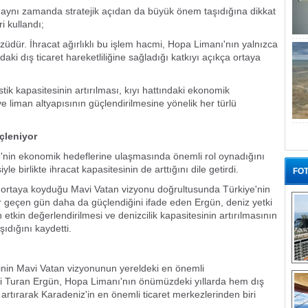
 aynı zamanda stratejik açıdan da büyük önem taşıdığına dikkat
i kullandı;
züdür. İhracat ağırlıklı bu işlem hacmi, Hopa Limanı'nın yalnızca
aki dış ticaret hareketliliğine sağladığı katkıyı açıkça ortaya
jistik kapasitesinin artırılması, kıyı hattındaki ekonomik
e liman altyapısının güçlendirilmesine yönelik her türlü
çleniyor
ye'nin ekonomik hedeflerine ulaşmasında önemli rol oynadığını
e birlikte ihracat kapasitesinin de arttığını dile getirdi.
FOT
rtaya koyduğu Mavi Vatan vizyonu doğrultusunda Türkiye'nin
er geçen gün daha da güçlendiğini ifade eden Ergün, deniz yetki
etkin değerlendirilmesi ve denizcilik kapasitesinin artırılmasının
ıdığını kaydetti.
elinin Mavi Vatan vizyonunun yereldeki en önemli
“G
ali Turan Ergün, Hopa Limanı'nın önümüzdeki yıllarda hem dış
i artırarak Karadeniz'in en önemli ticaret merkezlerinden biri