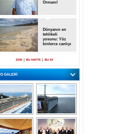
Ormanı!
Dünyanın en
tehlikeli
yosunu: Yüz
binlerce canlıyı
öldürmüş
|
|
DÜN
BU HAFTA
BU AY
O GALERİ
emi içinde gemi” 
Dünyada tek! 
konsepti ile MSC 
Denizaltı yüzer 
Splendida
havuzu intikal 
seyrine başladı