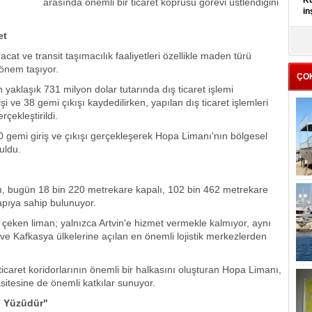
Kü
arasında önemli bir ticaret köprüsü görevi üstlendiğini
in
et
K
Kı
cat ve transit taşımacılık faaliyetleri özellikle maden türü
it
 önem taşıyor.
ÇO
 yaklaşık 731 milyon dolar tutarında dış ticaret işlemi
i ve 38 gemi çıkışı kaydedilirken, yapılan dış ticaret işlemleri
çekleştirildi.
00 gemi giriş ve çıkışı gerçekleşerek Hopa Limanı'nın bölgesel
nuldu.
ı, bugün 18 bin 220 metrekare kapalı, 102 bin 462 metrekare
yapıya sahip bulunuyor.
 çeken liman; yalnızca Artvin'e hizmet vermekle kalmıyor, aynı
Kafkasya ülkelerine açılan en önemli lojistik merkezlerden
icaret koridorlarının önemli bir halkasını oluşturan Hopa Limanı,
asitesine de önemli katkılar sunuyor.
i Yüzüdür"