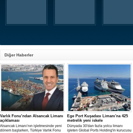
Diğer Haberler
Varlık Fonu’ndan Alsancak Limanı
Ege Port Kuşadası Limanı'na 425
açıklaması
metrelik yeni iskele
Alsancak Limanı’nın işletmesinde yeni
Dünyada 30'dan fazla yolcu limanı
dönem başlarken, Türkiye Varlık Fonu
işleten Global Ports Holding'in kurucusu