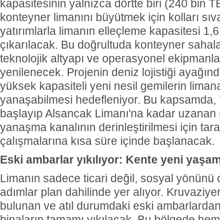
kapasitesinin yalnızca dörtte biri (240 bin T
konteyner limanını büyütmek için kolları sıv
yatırımlarla limanın elleçleme kapasitesi 1
çıkarılacak. Bu doğrultuda konteyner sahalar
teknolojik altyapı ve operasyonel ekipman
yenilenecek. Projenin deniz lojistiği ayağınd
yüksek kapasiteli yeni nesil gemilerin lima
yanaşabilmesi hedefleniyor. Bu kapsamda,
başlayıp Alsancak Limanı'na kadar uzanan
yanaşma kanalının derinleştirilmesi için tar
çalışmalarına kısa süre içinde başlanacak.
Eski ambarlar yıkılıyor: Kente yeni yaşam
Limanın sadece ticari değil, sosyal yönünü
adımlar plan dahilinde yer alıyor. Kruvaziy
bulunan ve atıl durumdaki eski ambarlarda
binaların tamamı yıkılacak. Bu bölgede hem