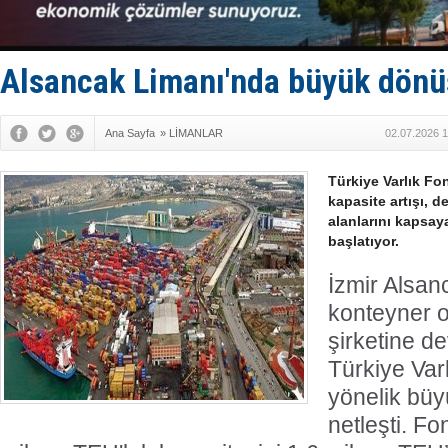
Uzmanlar u
Gemi tasar
Makine arı
Dron saldı
Alsancak Limanı'nda büyük dönü
'REGAL 1' i
Ana Sayfa
»
LİMANLAR
02.07.2026 1
Türkiye Varlık Fo
kapasite artışı, 
alanlarını kapsay
başlatıyor.
İzmir Alsan
konteyner o
şirketine d
Türkiye Var
yönelik büy
netleşti. F