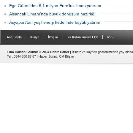
Ege Gübre’den 6,1 milyon Euro’luk liman yatırımı
Alsancak Limanı'nda büyük dönüşüm hazırlığı
Asyaport’tan yeşil enerji hedefinde büyük yatırım
|
|
|
|
Ana Sayfa
Künye
İletişim
Sık Kullanılanlara Ekle
RSS
Tüm Hakları Saklıdır © 2004 Deniz Haber
| İzinsiz ve kaynak gösterilmeden yayınlan
Tel : 0544 880 87 87 |
Haber Scripti
:
CM Bilişim