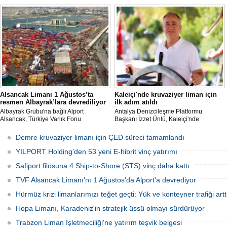
Yatırımlardan Sorumlu Genel Müdür
ve Yönetim Kurulu Başkanı Mehmet
Yardımcısı Aziz Murat Uluğ, limanda
Kutman'ın sahibi olduğu Ege Port
satış ya da imtiyaz devri yapılmadığını
Kuşadası, yeni bir yatırım hamlesine
belirterek, “Yük limanı operasyonlarını
hazırlanıyor.
yerli ve milli Alport’a teslim ettik”
açıklamasında bulundu.
Alsancak Limanı 1 Ağustos’ta
Kaleiçi'nde kruvaziyer liman için
resmen Albayrak’lara devrediliyor
ilk adım atıldı
Albayrak Grubu'na bağlı Alport
Antalya Denizcileşme Platformu
Alsancak, Türkiye Varlık Fonu
Başkanı İzzet Ünlü, Kaleiçi'nde
mülkiyetindeki İzmir Alsancak Limanı'nın
kruvaziyer liman yapımıyla ilgili
yük limanı işletmesini 1 Ağustos 2026
Ulaştırma ve Altyapı Bakanlığı 6'ncı
Demre kruvaziyer limanı için ÇED süreci tamamlandı
itibarıyla devralacağını liman
Bölge Müdürlüğü tarafından teknik
kullanıcılarına gönderdiği resmi yazıyla
çalışma başlatıldığını açıkladı.
YILPORT Holding’den 53 yeni E-hibrit vinç yatırımı
duyurdu.
Safiport filosuna 4 Ship-to-Shore (STS) vinç daha kattı
TVF Alsancak Limanı’nı 1 Ağustos’da Alport’a devrediyor
Hürmüz krizi limanlarımızı teğet geçti: Yük ve konteyner trafiği artt
Hopa Limanı, Karadeniz'in stratejik üssü olmayı sürdürüyor
Trabzon Liman İşletmeciliği'ne yatırım teşvik belgesi