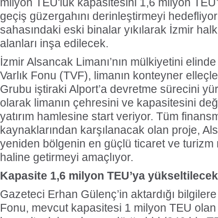
milyon TEU'luk kapasitesini 1,6 milyon TEU
geçiş güzergahını derinleştirmeyi hedefliyor
sahasındaki eski binalar yıkılarak İzmir ha
alanları inşa edilecek.
İzmir Alsancak Limanı’nın mülkiyetini elind
Varlık Fonu (TVF), limanın konteyner elleçl
Grubu iştiraki Alport’a devretme sürecini yü
olarak limanın çehresini ve kapasitesini değ
yatırım hamlesine start veriyor. Tüm finans
kaynaklarından karşılanacak olan proje, Al
yeniden bölgenin en güçlü ticaret ve turizm
haline getirmeyi amaçlıyor.
Kapasite 1,6 milyon TEU’ya yükseltilecek
Gazeteci Erhan Gülenç’in aktardığı bilgilere
Fonu, mevcut kapasitesi 1 milyon TEU olan 