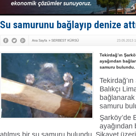
TÜRKLİM Ba
SOCAR da M
Türkiye'nin
Dünyanın e
Su samurunu bağlayıp denize attı
Hürmüz’de
Ana Sayfa
»
SERBEST KÜRSÜ
23.05.2013 1
Tekirdağ’ın Şarkö
ayağından bağlana
samuru bulundu.
Tekirdağ’ın
Balıkçı Lim
bağlanarak 
samuru bul
Şarköy’de B
ayağından 
atılmış bir su samuru bulundu. Şikayet üzer