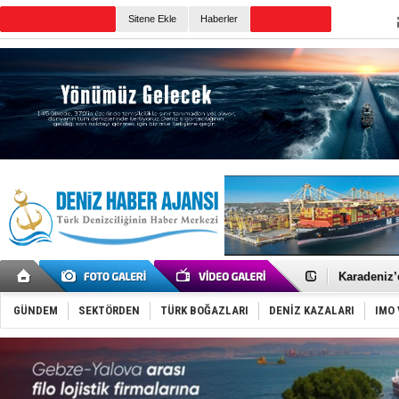
TURKISH MARITIME
Sitene Ekle
Haberler
CANLI YAYIN
Günün Haberleri
Yakıt barcı
Rus İHA’la
Karadeniz’
Tatil hesab
Rusya, göl
GÜNDEM
SEKTÖRDEN
TÜRK BOĞAZLARI
DENİZ KAZALARI
IMO 
Enejota ti
Denizcilik
Türkiye’den
‘14. Olymp
Taksi Botla