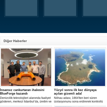
Diğer Haberler
İnsansız cankurtaran ihalesini
Yüzyıl sonra ilk kez dünyaya
BlueForge kazandı
açılan gizemli ada!
Denizcilik teknolojileri alanında faaliyet
Niihau adası, 1864'ten beri süren
gösteren, merkezi İstanbul’da, üretim ve
izolasyonunu sona erdirerek kontrollü
Ar-Ge faaliyetlerinin önemli bölümünü
turist ziyaretlerine açıldı. Ada sakinleri,