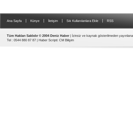
|
|
|
|
Ana Sayfa
Künye
İletişim
Sık Kullanılanlara Ekle
RSS
Tüm Hakları Saklıdır © 2004 Deniz Haber
| İzinsiz ve kaynak gösterilmeden yayınlan
Tel : 0544 880 87 87 |
Haber Scripti
:
CM Bilişim