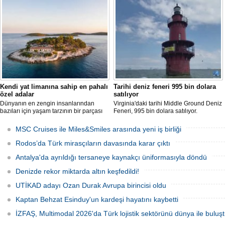
ise Trabzon’da sürdüren BlueForge,
modern teknolojiden uzak, katı
ResQR insansız cankurtaran sistemi
kurallarla dolu bir yaşam sürdürüyor.
ihalesini kazandı
Kendi yat limanına sahip en pahalı
Tarihi deniz feneri 995 bin dolara
özel adalar
satılıyor
Dünyanın en zengin insanlarından
Virginia'daki tarihi Middle Ground Deniz
bazıları için yaşam tarzının bir parçası
Feneri, 995 bin dolara satılıyor.
sadece bir süper yat değil, aynı
Restorasyon sürecinde kendi enerjisini
zamanda kendi yat limanı, helikopter
üretebilen bir yaşam alanına
MSC Cruises ile Miles&Smiles arasında yeni iş birliği
pisti ve seçkin villaları da içeren koca bir
dönüştürüldü.
özel adadır.
Rodos’da Türk mirasçıların davasında karar çıktı
Antalya'da ayrıldığı tersaneye kaynakçı üniformasıyla döndü
Denizde rekor miktarda altın keşfedildi!
UTİKAD adayı Ozan Durak Avrupa birincisi oldu
Kaptan Behzat Esinduy'un kardeşi hayatını kaybetti
İZFAŞ, Multimodal 2026'da Türk lojistik sektörünü dünya ile buluş