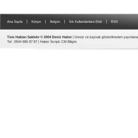
|
|
|
|
Ana Sayfa
Künye
İletişim
Sık Kullanılanlara Ekle
RSS
Tüm Hakları Saklıdır © 2004 Deniz Haber
| İzinsiz ve kaynak gösterilmeden yayınlan
Tel : 0544 880 87 87 |
Haber Scripti
:
CM Bilişim