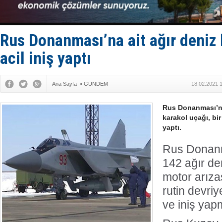
Yüzyıl son
Anadolu Te
Derince, I
Tüpraş, ha
Rus Donanması’na ait ağır deniz 
İTU AUV, D
acil iniş yaptı
Ana Sayfa
»
GÜNDEM
18.02.2021 
Rus Donanması’nı
karakol uçağı, bir
yaptı.
Rus Donanm
142 ağır den
motor arızas
rutin devri
ve iniş yap