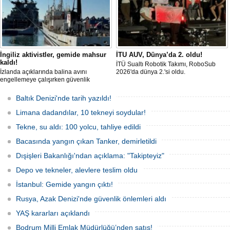
İngiliz aktivistler, gemide mahsur
İTU AUV, Dünya’da 2. oldu!
kaldı!
İTÜ Sualtı Robotik Takımı, RoboSub
İzlanda açıklarında balina avını
2026'da dünya 2.'si oldu.
engellemeye çalışırken güvenlik
güçlerince durdurulan Bandero adlı
protesto gemisindeki 21 çevre aktivisti,
Baltık Denizi'nde tarih yazıldı!
günlerdir gemiden çıkmalarına izin
verilmediğini ve temel haklarının ihlal
Limana dadandılar, 10 tekneyi soydular!
edildiğini öne sürdü. Mürettebatta iki
Britanyalı aktivist de bulunuyor.
Tekne, su aldı: 100 yolcu, tahliye edildi
Bacasında yangın çıkan Tanker, demirletildi
Dışişleri Bakanlığı'ndan açıklama: "Takipteyiz"
Depo ve tekneler, alevlere teslim oldu
İstanbul: Gemide yangın çıktı!
Rusya, Azak Denizi'nde güvenlik önlemleri aldı
YAŞ kararları açıklandı
Bodrum Milli Emlak Müdürlüğü’nden satış!