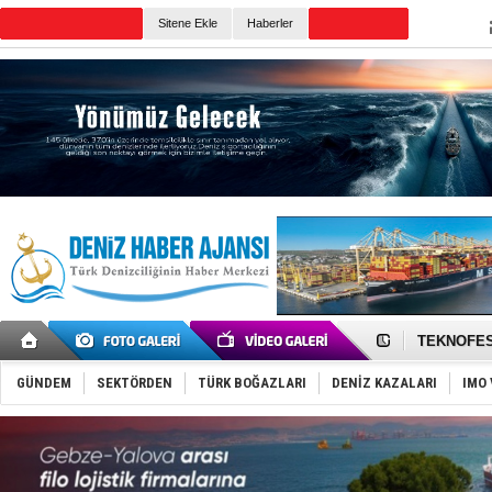
TURKISH MARITIME
Sitene Ekle
Haberler
CANLI YAYIN
Günün Haberleri
TAYK - Eke
İstanbul v
TEKNOFEST 
Tersane işç
İngiliz akt
GÜNDEM
SEKTÖRDEN
TÜRK BOĞAZLARI
DENİZ KAZALARI
IMO 
FESCO, Kar
DESE, BIMC
GİMBİRDER 
35 milyon T
İnsansız c