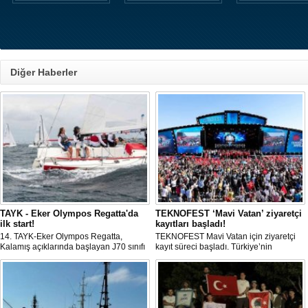
Diğer Haberler
TAYK - Eker Olympos Regatta'da
TEKNOFEST ‘Mavi Vatan’ ziyaretçi
ilk start!
kayıtları başladı!
14. TAYK-Eker Olympos Regatta,
TEKNOFEST Mavi Vatan için ziyaretçi
Kalamış açıklarında başlayan J70 sınıfı
kayıt süreci başladı. Türkiye’nin
yarışlarıyla ilk startını verdi. İstanbul'u 10
denizcilik ve savunma teknolojilerine
gün boyunca yelken coşkusuyla
odaklanan etkinliği, 20-23 Ağustos
buluşturacak organizasyonun ilk
tarihleri arasında Gölcük Tersanesi
gününde 9 tekne rüzgârla buluştu.
Komutanlığı’nda gerçekleştirilecek.