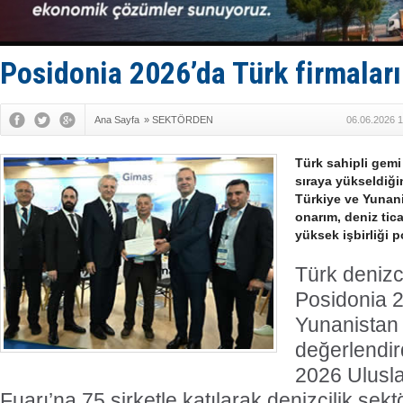
Keşfedildi
D-Marin, A
Van’da inş
ASEAN ilk 
Posidonia 2026’da Türk firmalar
TAYK - Eke
Ana Sayfa
»
SEKTÖRDEN
06.06.2026 1
Türk sahipli gemi
sıraya yükseldiğin
Türkiye ve Yunan
onarım, deniz tica
yüksek işbirliği p
Türk denizci
Posidonia 2
Yunanistan iş
değerlendir
2026 Ulusla
Fuarı’na 75 şirketle katılarak denizcilik sek