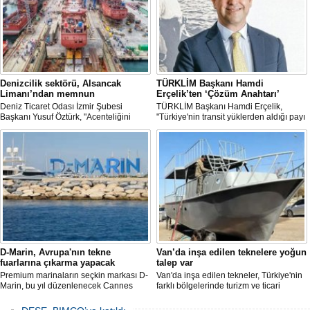
Denizcilik sektörü, Alsancak
TÜRKLİM Başkanı Hamdi
Limanı’ndan memnun
Erçelik’ten ‘Çözüm Anahtarı’
Deniz Ticaret Odası İzmir Şubesi
TÜRKLİM Başkanı Hamdi Erçelik,
Başkanı Yusuf Öztürk, "Acenteliğini
"Türkiye'nin transit yüklerden aldığı payı
yaptığımız gemi sayesinde süreci
artırmak için kamu-özel sektör
baştan sona takip etme fırsatı buldum.
eşgüdümünü güçlendirmeli; liman,
İlk günden itibaren hizmet anlayışındaki
demiryolu, kara yolu ve dijital altyapı
değişimi hissettik. Operasyonlar çok
yatırımlarını bütüncül bir anlayışla
hızlı şekilde tamamlandı" dedi
hayata geçirmeliyiz" dedi.
D-Marin, Avrupa'nın tekne
Van’da inşa edilen teknelere yoğun
fuarlarına çıkarma yapacak
talep var
Premium marinaların seçkin markası D-
Van'da inşa edilen tekneler, Türkiye'nin
Marin, bu yıl düzenlenecek Cannes
farklı bölgelerinde turizm ve ticari
Yachting Festival ve Cenova
faaliyetlerde kullanılmak üzere deniz ve
Uluslararası Tekne Fuarı'nda
göllerle buluşuyor. Müşterilerin