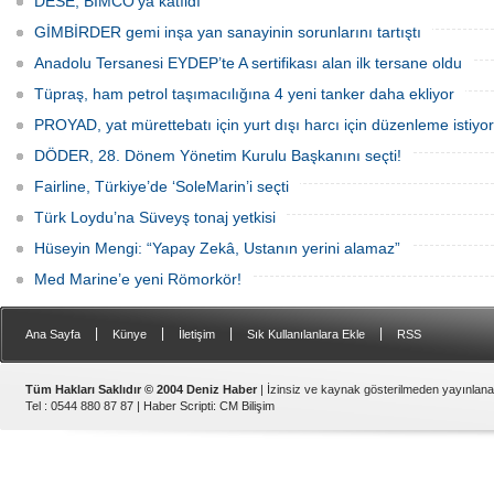
DESE, BIMCO’ya katıldı
ziyaretçileriyle yeniden buluşmaya
taleplerine göre özel olarak tasarlanan
hazırlanıyor.
tekneler, donanım ve özelliklerine göre
GİMBİRDER gemi inşa yan sanayinin sorunlarını tartıştı
şekillendirilerek teslim ediliyor.
Anadolu Tersanesi EYDEP’te A sertifikası alan ilk tersane oldu
Tüpraş, ham petrol taşımacılığına 4 yeni tanker daha ekliyor
PROYAD, yat mürettebatı için yurt dışı harcı için düzenleme istiyor
DÖDER, 28. Dönem Yönetim Kurulu Başkanını seçti!
Fairline, Türkiye’de ‘SoleMarin’i seçti
Türk Loydu’na Süveyş tonaj yetkisi
Hüseyin Mengi: “Yapay Zekâ, Ustanın yerini alamaz”
Med Marine’e yeni Römorkör!
|
|
|
|
Ana Sayfa
Künye
İletişim
Sık Kullanılanlara Ekle
RSS
Tüm Hakları Saklıdır © 2004 Deniz Haber
| İzinsiz ve kaynak gösterilmeden yayınlan
Tel : 0544 880 87 87 |
Haber Scripti
:
CM Bilişim