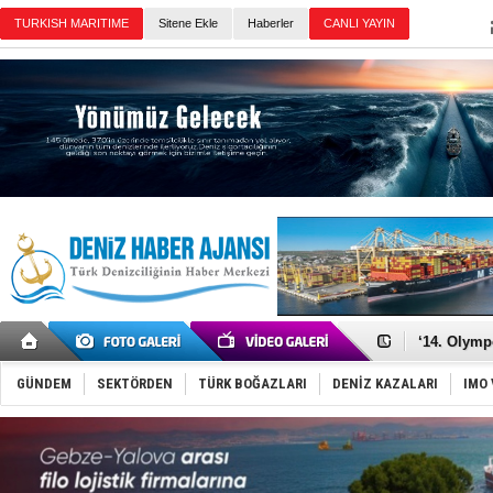
TURKISH MARITIME
Sitene Ekle
Haberler
CANLI YAYIN
Günün Haberleri
Denizcilik
Türkiye’den
‘14. Olymp
Taksi Botla
TÜRKLİM Ba
GÜNDEM
SEKTÖRDEN
TÜRK BOĞAZLARI
DENİZ KAZALARI
IMO 
SOCAR da M
Türkiye'nin
Dünyanın e
Hürmüz’de
Rusya'nın g