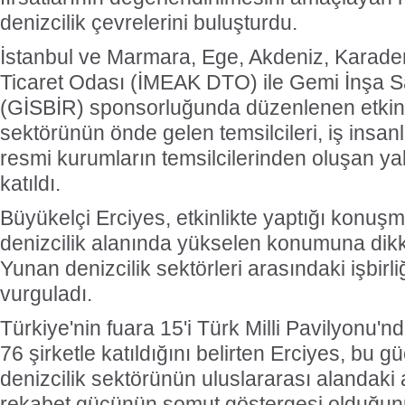
denizcilik çevrelerini buluşturdu.
İstanbul ve Marmara, Ege, Akdeniz, Karaden
Ticaret Odası (İMEAK DTO) ile Gemi İnşa San
(GİSBİR) sponsorluğunda düzenlenen etkinli
sektörünün önde gelen temsilcileri, iş insanl
resmi kurumların temsilcilerinden oluşan ya
katıldı.
Büyükelçi Erciyes, etkinlikte yaptığı konuş
denizcilik alanında yükselen konumuna dikk
Yunan denizcilik sektörleri arasındaki işbirli
vurguladı.
Türkiye'nin fuara 15'i Türk Milli Pavilyonu'
76 şirketle katıldığını belirten Erciyes, bu g
denizcilik sektörünün uluslararası alandaki a
rekabet gücünün somut göstergesi olduğunu 