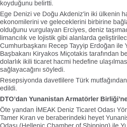
koyduğunu belirtti.
Ege Denizi ve Doğu Akdeniz'in iki ülkenin ha
ekonomilerini ve geleceklerini birbirine bağ
olduğunu vurgulayan Erciyes, deniz taşımacı
limancılık ve lojistik gibi alanlarda geliştirilec
Cumhurbaşkanı Recep Tayyip Erdoğan ile 
Başbakanı Kiryakos Miçotakis tarafından be
dolarlık ikili ticaret hacmi hedefine ulaşılma
sağlayacağını söyledi.
Resepsiyonda davetlilere Türk mutfağından ç
edildi.
DTO’dan Yunanistan Armatörler Birliği’ne
Öte yandan İMEAK Deniz Ticaret Odası Yön
Tamer Kıran ve beraberindeki heyet Yunani
Odası (Hellenic Chamber of Shipping) ile Y