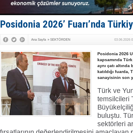
Dron saldı
'REGAL 1' i
Gemide 5 t
Yakıt barcı
Posidonia 2026’ Fuarı’nda Türkiy
Rus İHA’la
Ana Sayfa
»
SEKTÖRDEN
03.06.2026 0
Posidonia 2026 Ul
kapsamında Türk v
aynı çatı altında 
katıldığı fuarda, 
sanayisinin son yı
Türk ve Yun
temsilcileri
Büyükelçili
buluştu. Tü
sektörleri a
fırsatlarının değerlendirilmesini amaçlayan 