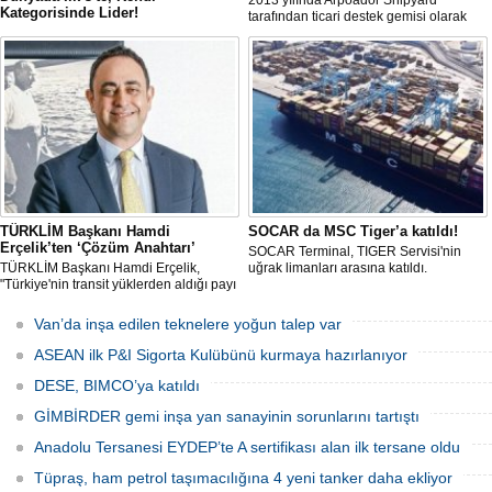
2013 yılında Arpoador Shipyard
Kategorisinde Lider!
tarafından ticari destek gemisi olarak
Arkas, uluslararası denizcilik veri ve
inşa edilen Enejota explorer süperyata
analiz platformu RISK4SEA tarafından
dönüştürülerek sahibine teslim edildi.
yayımlanan son değerlendirmede
önemli bir başarıya imza attı.
TÜRKLİM Başkanı Hamdi
SOCAR da MSC Tiger’a katıldı!
Erçelik’ten ‘Çözüm Anahtarı’
SOCAR Terminal, TIGER Servisi'nin
TÜRKLİM Başkanı Hamdi Erçelik,
uğrak limanları arasına katıldı.
"Türkiye'nin transit yüklerden aldığı payı
artırmak için kamu-özel sektör
eşgüdümünü güçlendirmeli; liman,
Van’da inşa edilen teknelere yoğun talep var
demiryolu, kara yolu ve dijital altyapı
yatırımlarını bütüncül bir anlayışla
ASEAN ilk P&I Sigorta Kulübünü kurmaya hazırlanıyor
hayata geçirmeliyiz" dedi.
DESE, BIMCO’ya katıldı
GİMBİRDER gemi inşa yan sanayinin sorunlarını tartıştı
Anadolu Tersanesi EYDEP’te A sertifikası alan ilk tersane oldu
Tüpraş, ham petrol taşımacılığına 4 yeni tanker daha ekliyor