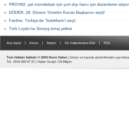
PROYAD, yat mürettebatı için yurt dışı harcı için düzenleme istiyor
DÖDER, 28. Dönem Yönetim Kurulu Başkanını seçti!
Fairline, Türkiye’de ‘SoleMarin’i seçti
Türk Loydu’na Süveyş tonaj yetkisi
|
|
|
|
Ana Sayfa
Künye
İletişim
Sık Kullanılanlara Ekle
RSS
Tüm Hakları Saklıdır © 2004 Deniz Haber
| İzinsiz ve kaynak gösterilmeden yayınlan
Tel : 0544 880 87 87 |
Haber Scripti
:
CM Bilişim