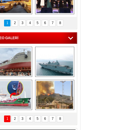
C'den 55 milyon 
5. Bosphorus Ship 
roluk turizm geliri 
Brokers Dinner, 
1
2
3
4
5
6
7
8
müjdesi
İstanbul’da yapıldı
EO GALERİ
eksan Tersanesi, 
TCG Anadolu, 
Başaran Bayrak 
tersane teknik 
tankerini suya 
seyrini tamamladı
indirdi
Göçmenlerin 
Milas’taki yangın 
imdadına Türk 
yeniden termik 
1
2
3
4
5
6
7
8
hipli MINA DENIZ 
santrallere doğru 
yetişti
ilerliyor