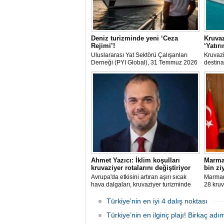
Deniz turizminde yeni ‘Ceza
Kruvaz
Rejimi’!
‘Yatır
Uluslararası Yat Sektörü Çalışanları
Kruvazi
Derneği (PYI Global), 31 Temmuz 2026
destina
tarihinde yürürlüğe giren 7590 sayılı
dolarlı
Kanun’un deniz turizmine etkilerine
dışına 
ilişkin bir değerlendirme yayımladı.
club'lar
şirketle
arasınd
Ahmet Yazıcı: İklim koşulları
Marmar
kruvaziyer rotalarını değiştiriyor
bin zi
Avrupa'da etkisini artıran aşırı sıcak
Marmari
hava dalgaları, kruvaziyer turizminde
28 kruv
rota tercihlerini değiştiriyor. Alaska,
Grande'
Norveç Fiyortları, İzlanda ve Kuzey
sefer e
Türkiye’nin en iyi 4 dalış noktası
Avrupa rotalarına ilgi artarken, deneyim
sonunda
odaklı seyahat anlayışı sektörün yeni
Türkiye’nin en ilginç plajı! Birkaç adı
hedefle
büyüme alanı olarak öne çıkıyor.