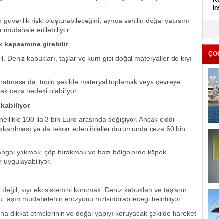
Kü
in
n güvenlik riski oluşturabileceğini, ayrıca sahilin doğal yapısını
K
a müdahale edilebiliyor.
Kı
 kapsamına girebilir
it
ÇO
l. Deniz kabukları, taşlar ve kum gibi doğal materyaller de kıyı
ratmasa da, toplu şekilde materyal toplamak veya çevreye
k ceza nedeni olabiliyor.
kabiliyor
nellikle 100 ila 3 bin Euro arasında değişiyor. Ancak ciddi
çıkarılması ya da tekrar eden ihlaller durumunda ceza 60 bin
angal yakmak, çöp bırakmak ve bazı bölgelerde köpek
 uygulayabiliyor.
 değil, kıyı ekosistemini korumak. Deniz kabukları ve taşların
, aşırı müdahalenin erozyonu hızlandırabileceği belirtiliyor.
larına dikkat etmelerinin ve doğal yapıyı koruyacak şekilde hareket