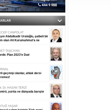
du
tı
ZARLAR
ECEP CANPOLAT
yın Abdulkadir Uraloğlu, şaibeli bir
im olan Ali Kurumahmut’a ne
nışıyorsunuz?
RET TAŞCIYAN
rdic Plan 2023’e Dair
URNAL
rli geçmişi olanlar, ahlak dersi
eremez!
t. Dr. HASAN TERZİ
ntrö, yurtta ve dünyada barıştır
RTUĞ YAŞAR