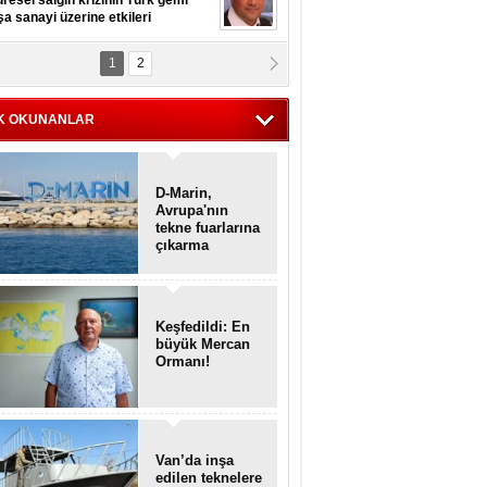
resel salgın krizinin Türk gemi
şa sanayi üzerine etkileri
1
2
pt. MESUT AZMİ GÖKSOY
lavuz kaptan kardeşlerime
hafen...
K OKUNANLAR
D-Marin,
Avrupa'nın
tekne fuarlarına
çıkarma
yapacak
Keşfedildi: En
büyük Mercan
Ormanı!
Van’da inşa
edilen teknelere