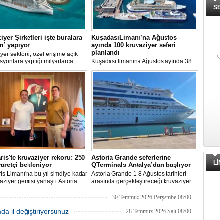
S
iyer Şirketleri işte buralara
KuşadasıLimanı’na Ağustos
ım’ yapıyor
ayında 100 kruvaziyer seferi
planlandı
yer sektörü, özel erişime açık
syonlara yaptığı milyarlarca
Kuşadası limanına Ağustos ayında 38
k yatırımlarla tatil deneyimini gemi
farklı kruvaziyer gemisi 100 kez
taşıyor. Özel adalar, beach
uğrayacak. En yoğun günün 28 Ağustos
, su parkları ve lüks villalar artık
olduğu açıklandı.
rin en stratejik gelir kaynakları
a yer alıyor.
is'te kruvaziyer rekoru: 250
Astoria Grande seferlerine
L
yaretçi bekleniyor
QTerminals Antalya’dan başlıyor
s Limanı'na bu yıl şimdiye kadar
Astoria Grande 1-8 Ağustos tarihleri
aziyer gemisi yanaştı. Astoria
arasında gerçekleştireceği kruvaziyer
nin Ağustos'tan itibaren 10 yeni
seferine QTerminals Antalya’dan
klemesiyle birlikte sezon
başlayacak. Şirket rotayı Rus denizcilik
30 Temmuz 2026 Perşembe 08:00
 250 bin ziyaretçiye ulaşılması
makamlarının Doğu Karadeniz'in doğu
mda il değiştiriyorsunuz
niyor.
kesiminde seyrüsefer güvenliğine ilişkin
28 Temmuz 2026 Salı 08:00
uyarısının ardından değiştirildi.