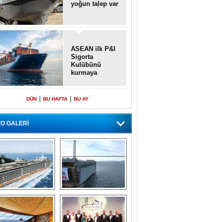
yoğun talep var
ASEAN ilk P&I
Sigorta
Kulübünü
kurmaya
hazırlanıyor
|
|
DÜN
BU HAFTA
BU AY
O GALERİ
emi içinde gemi” 
Dünyada tek! 
konsepti ile MSC 
Denizaltı yüzer 
Splendida
havuzu intikal 
seyrine başladı