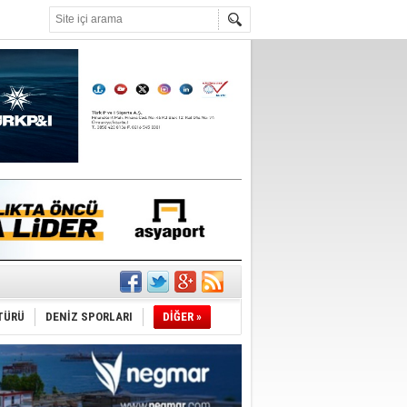
°C
r
TÜRÜ
DENİZ SPORLARI
DİĞER »