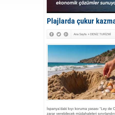
Plajlarda çukur kazma
Ana Sayfa
»
DENİZ TURİZMİ
İspanya’daki kıyı koruma yasası “Ley de C
zarar verebilecek müdahaleleri sınırland