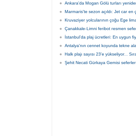
Ankara'da Mogan Gölü turları yenide
Marmaris'te sezon açıldı: Jet car en ç
Kruvaziyer yolcularının çoğu Ege liman
Çanakkale-Limni feribot resmen sefer
İstanbul’da plaj ücretleri: En uygun fiya
Antalya'nın cennet koyunda tekne al
Halk plajı sayısı 23'e yükseliyor... Sı
Şehit Necati Gürkaya Gemisi seferler