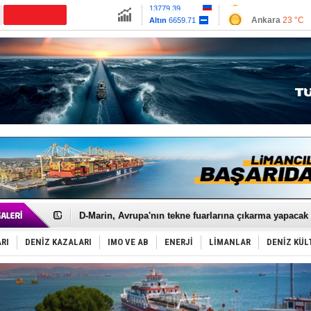
13779.39
Ankara
23 °C
Altın
6659.71
İzmir
29 °C
Dolar
47.6791
Antalya
29 °C
Euro
55.1258
Muğla
24 °C
Çanakkale
26 
Rusya'nın gizli filosu büyüyor!
Keşfedildi: En büyük Mercan Ormanı!
D-Marin, Avrupa'nın tekne fuarlarına çıkarma yapacak
Van’da inşa edilen teknelere yoğun talep var
ASEAN ilk P&I Sigorta Kulübünü kurmaya hazırlanıyo
RI
DENİZ KAZALARI
IMO VE AB
ENERJİ
LİMANLAR
DENİZ KÜL
TAYK - Eker Olympos Regatta'da ilk start!
İstanbul ve Çanakkale: 6 ayda 40.000 gemi
TEKNOFEST ‘Mavi Vatan’ ziyaretçi kayıtları başladı!
Tersane işçilerinin direnişi, kazanımla sonuçlandı
İngiliz aktivistler, gemide mahsur kaldı!