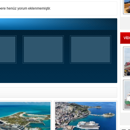
ere henüz yorum eklenmemiştir.
MS
eu
VİD
Ç
sa