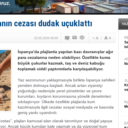
FESCO, Karadeniz'de yeni sevkiyat taleplerini durdur
DESE, BIMCO’ya katıldı
GİMBİRDER gemi inşa yan sanayinin sorunlarını tartış
35 milyon TL'lik tekne projesinde karar çıktı
nın cezası dudak uçuklattı
İnsansız cankurtaran ihalesini BlueForge kazandı
YA
R
10.05.2026 09:00
Sa
is
İspanya’da plajlarda yapılan bazı davranışlar ağır
da
para cezalarına neden olabiliyor. Özellikle kuma
A
büyük çukurlar kazmak, taş ve deniz kabuğu
No
toplamak ciddi yaptırımlarla karşılaşabiliyor.
Yaz sezonunun yaklaşmasıyla birlikte İspanya sahilleri
J
yeniden dolmaya başladı. Ancak artan ziyaretçi
Ki
v
yoğunluğu nedeniyle yerel yönetimler ve çevre
kurumları, kıyıların korunmasına yönelik denetimleri
sıkılaştırıyor. Ülkede özellikle plajlarda kum
Kp
Mo
kazılmasıyla ilgili cezalar sosyal medyada ve basında
geniş yankı uyandırdı.
ostas”, plajları kamusal alan olarak tanımlıyor ve doğal yapıya
E
ırıyor. Ancak küçük kumdan kale yapmak ya da yüzeysel kum