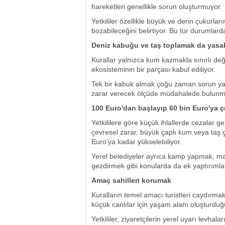
hareketleri genellikle sorun oluşturmuyor.
Yetkililer özellikle büyük ve derin çukurları
bozabileceğini belirtiyor. Bu tür durumlard
Deniz kabuğu ve taş toplamak da yasak
Kurallar yalnızca kum kazmakla sınırlı deği
ekosisteminin bir parçası kabul ediliyor.
Tek bir kabuk almak çoğu zaman sorun ya
zarar verecek ölçüde müdahalede bulunma
100 Euro'dan başlayıp 60 bin Euro'ya çı
Yetkililere göre küçük ihlallerde cezalar ge
çevresel zarar, büyük çaplı kum veya taş 
Euro'ya kadar yükselebiliyor.
Yerel belediyeler ayrıca kamp yapmak, m
gezdirmek gibi konularda da ek yaptırımlar
Amaç sahilleri korumak
Kuralların temel amacı turistleri caydırmak
küçük canlılar için yaşam alanı oluşturduğu
Yetkililer, ziyaretçilerin yerel uyarı levha