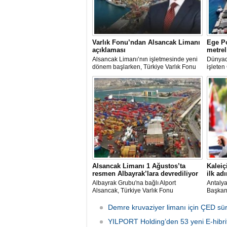
Varlık Fonu’ndan Alsancak Limanı
Ege Po
açıklaması
metrel
Alsancak Limanı’nın işletmesinde yeni
Dünyada
dönem başlarken, Türkiye Varlık Fonu
işleten
Yatırımlardan Sorumlu Genel Müdür
ve Yön
Yardımcısı Aziz Murat Uluğ, limanda
Kutman'
satış ya da imtiyaz devri yapılmadığını
Kuşadas
belirterek, “Yük limanı operasyonlarını
hazırla
yerli ve milli Alport’a teslim ettik”
açıklamasında bulundu.
Alsancak Limanı 1 Ağustos’ta
Kaleiç
resmen Albayrak’lara devrediliyor
ilk adı
Albayrak Grubu'na bağlı Alport
Antaly
Alsancak, Türkiye Varlık Fonu
Başkanı
mülkiyetindeki İzmir Alsancak Limanı'nın
kruvazi
yük limanı işletmesini 1 Ağustos 2026
Ulaştır
Demre kruvaziyer limanı için ÇED sü
itibarıyla devralacağını liman
Bölge M
kullanıcılarına gönderdiği resmi yazıyla
YILPORT Holding’den 53 yeni E-hibrit
çalışma