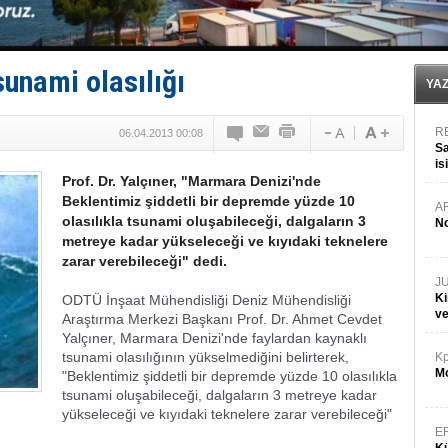
Yüzyıl sonra ilk kez dünyaya açılan gizemli ada!
Anadolu Tersanesi EYDEP’te A sertifikası alan ilk ter
Derince, ILCA Masters Türkiye Şampiyonası’na ev sah
Tüpraş, ham petrol taşımacılığına 4 yeni tanker daha 
unami olasılığı
İTU AUV, Dünya’da 2. oldu!
YA
R
06.04.2013 00:08
Sa
is
Prof. Dr. Yalçıner, "Marmara Denizi'nde
da
Beklentimiz şiddetli bir depremde yüzde 10
A
olasılıkla tsunami oluşabileceği, dalgaların 3
No
metreye kadar yükseleceği ve kıyıdaki teknelere
zarar verebileceği" dedi.
J
Ki
ODTÜ İnşaat Mühendisliği Deniz Mühendisliği
v
Araştırma Merkezi Başkanı Prof. Dr. Ahmet Cevdet
Yalçıner, Marmara Denizi'nde faylardan kaynaklı
tsunami olasılığının yükselmediğini belirterek,
Kp
Mo
"Beklentimiz şiddetli bir depremde yüzde 10 olasılıkla
tsunami oluşabileceği, dalgaların 3 metreye kadar
yükseleceği ve kıyıdaki teknelere zarar verebileceği"
E