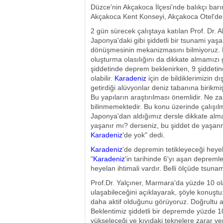
Düzce'nin Akçakoca İlçesi'nde balıkçı barı
Akçakoca Kent Konseyi, Akçakoca Otel'de 
2 gün sürecek çalıştaya katılan Prof. Dr.
Japonya'daki gibi şiddetli bir tsunami yaş
dönüşmesinin mekanizmasını bilmiyoruz. 
oluşturma olasılığını da dikkate almamızı 
şiddetinde deprem beklenirken, 9 şiddetin
olabilir.
Karadeniz
için de bildiklerimizin dı
getirdiği alüvyonlar deniz tabanına birikmi
Bu yapıların araştırılması önemlidir. Ne 
bilinmemektedir. Bu konu üzerinde çalışılma
Japonya'dan aldığımız dersle dikkate al
yaşanır mı? derseniz, bu şiddet de yaşan
Karadeniz
'de yok" dedi.
Karadeniz
'de depremin tetikleyeceği heyel
"
Karadeniz
'in tarihinde 6'yı aşan depremle
heyelan ihtimali vardır. Belli ölçüde tsuna
Prof.Dr. Yalçıner, Marmara'da yüzde 10 ola
ulaşabileceğini açıklayarak, şöyle konuşt
daha aktif olduğunu görüyoruz. Doğrultu at
Beklentimiz şiddetli bir depremde yüzde 10
yükseleceği ve kıyıdaki teknelere zarar ve