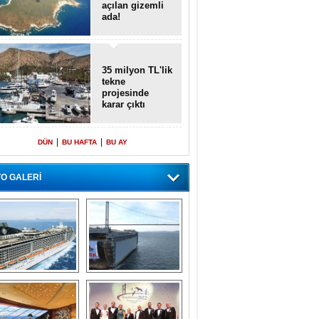
açılan gizemli
ada!
35 milyon TL'lik
tekne
projesinde
karar çıktı
|
|
DÜN
BU HAFTA
BU AY
O GALERİ
emi içinde gemi” 
Dünyada tek! 
konsepti ile MSC 
Denizaltı yüzer 
Splendida
havuzu intikal 
seyrine başladı