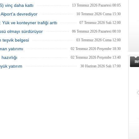
S) vinç daha kattı
13 Temmuz 2026 Pazartesi 00:05
Alport’a devrediyor
10 Temmuz 2026 Cuma 15:30
 Yük ve konteyner trafiği arttı
07 Temmuz 2026 Salı 12:00
üssü olmayı sürdürüyor
06 Temmuz 2026 Pazartesi 00:10
m teşvik belgesi
03 Temmuz 2026 Cuma 12:00
man yatırımı
02 Temmuz 2026 Perşembe 18:30
hazırlığı
02 Temmuz 2026 Perşembe 13:40
IM
üyük yatırım
30 Haziran 2026 Salı 17:00