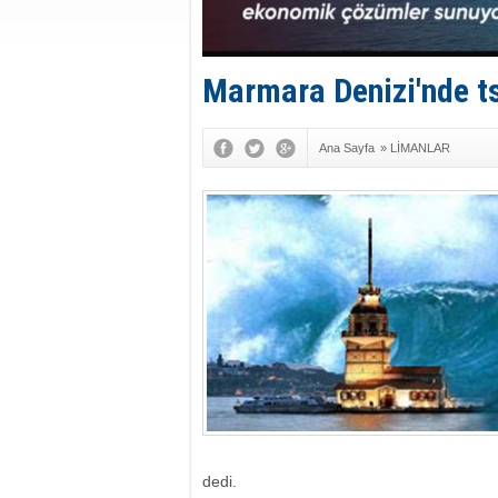
Marmara Denizi'nde ts
Ana Sayfa
»
LİMANLAR
dedi.