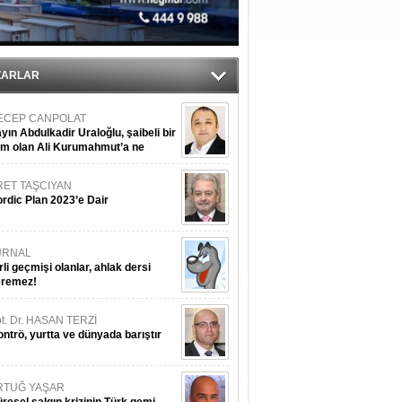
sane oldu
ipliği yapacak
ekliyor
ZARLAR
ECEP CANPOLAT
yın Abdulkadir Uraloğlu, şaibeli bir
im olan Ali Kurumahmut’a ne
nışıyorsunuz?
RET TAŞCIYAN
rdic Plan 2023’e Dair
URNAL
rli geçmişi olanlar, ahlak dersi
eremez!
t. Dr. HASAN TERZİ
ntrö, yurtta ve dünyada barıştır
RTUĞ YAŞAR