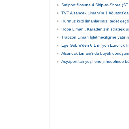
duyurdu.
Safiport filosuna 4 Ship-to-Shore (ST
TVF Alsancak Limanı’nı 1 Ağustos’da 
Hürmüz krizi limanlarımızı teğet geçti:
Hopa Limanı, Karadeniz'in stratejik 
Trabzon Liman İşletmeciliği'ne yatırı
Ege Gübre’den 6,1 milyon Euro’luk li
Alsancak Limanı'nda büyük dönüşüm 
Asyaport’tan yeşil enerji hedefinde b