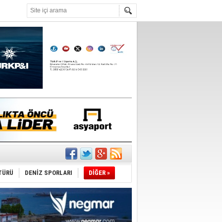
°C
TÜRÜ
DENİZ SPORLARI
DİĞER »
du
tı