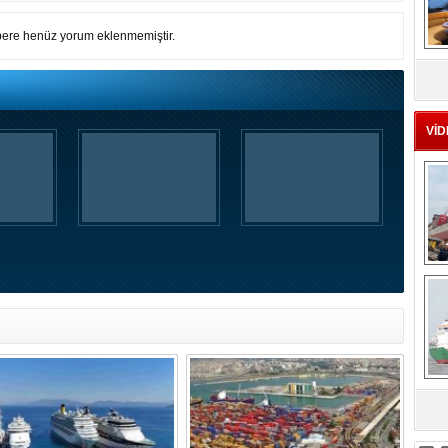
ere henüz yorum eklenmemiştir.
MS
eu
VİD
Ç
sa