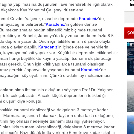
Kü
nağına yapılmasına düşünülen ilave mendirek ile ilgili olarak
in
Akçakoca Kıyı Yönetimi Çalıştayı düzenlendi.
K
 Ahmet Cevdet Yalçıner, olası bir depremde
Karadeniz
'de,
Kı
anmayacağını belirterek,"
Karadeniz
'in gölden denize
it
Bu mekanizmalar bugün bilmediğimiz biçimde tsunami
ÇO
gerektiriyor. Sebebi, Japonya'da fay zonunun da en fazla 8.5
de deprem yaşandı. Onun için bildiklerimizin dışında olaylar
şında olaylar olabilir.
Karadeniz
'in içinde dere ve nehirlerin
ş, kaymaya müsait yapılar var. Küçük bir depremle tetiklenebilir.
zaman hangi büyüklükte kayma yaratıp, tsunami oluşturacağı
sı gerekir. Onun için kritik yapılarda tsunami olasılığını
mamız gerekir. Japonya'da yaşanan tsunami
Karadeniz
'de
mayacağını söyleyebilirim. Çünkü oradaki fay mekanizması
anların olma ihtimalinin olduğunu söyleyen Prof.Dr. Yalçıner,
r bile çok çok azdır. Ancak, küçük depremlerin tetiklediği
mi oluşur" diye konuştu.
sılıkla tsunami olabileceği ve dalgaların 3 metreye kadar
u: "Marmara açısında bakarsak, fayların daha fazla olduğunu,
ımlı fay olması nedeniyle tsunami olasılığı yükselmiyor.
 olasılıkla tsunami oluşabileceği, dalgaların 3 metreye kadar
rebileceği. Bazı düşük kotlu yerlerde 6 metreye kadar çıkabilir.