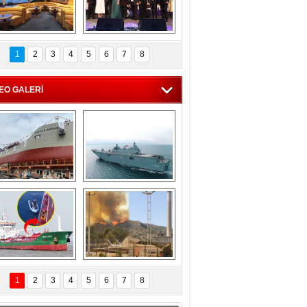
C'den 55 milyon 
5. Bosphorus Ship 
roluk turizm geliri 
Brokers Dinner, 
1
2
3
4
5
6
7
8
müjdesi
İstanbul’da yapıldı
EO GALERİ
eksan Tersanesi, 
TCG Anadolu, 
Başaran Bayrak 
tersane teknik 
tankerini suya 
seyrini tamamladı
indirdi
Göçmenlerin 
Milas’taki yangın 
imdadına Türk 
yeniden termik 
1
2
3
4
5
6
7
8
hipli MINA DENIZ 
santrallere doğru 
yetişti
ilerliyor