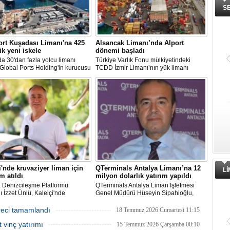
S
rt Kuşadası Limanı'na 425
Alsancak Limanı’nda Alport
ik yeni iskele
dönemi başladı
 30'dan fazla yolcu limanı
Türkiye Varlık Fonu mülkiyetindeki
 Global Ports Holding'in kurucusu
TCDD İzmir Limanı’nın yük limanı
etim Kurulu Başkanı Mehmet
faaliyetleri, Albayrak Grubu’nun
ın sahibi olduğu Ege Port
uluslararası liman işletmeciliği markası
ı, yeni bir yatırım hamlesine
Alport bünyesinde kurulan Alport
nıyor.
Alsancak Liman İşletmeciliği AŞ’ye
devredildi.
i'nde kruvaziyer liman için
QTerminals Antalya Limanı’na 12
L
m atıldı
milyon dolarlık yatırım yapıldı
a Denizcileşme Platformu
QTerminals Antalya Liman İşletmesi
 İzzet Ünlü, Kaleiçi'nde
Genel Müdürü Hüseyin Sipahioğlu,
yer liman yapımıyla ilgili
Antalya Limanı’na 12 milyon dolarlık
ma ve Altyapı Bakanlığı 6'ncı
yatırım yapıldığını, 2026’nın ilk yarısında
reci tamamlandı
18 Temmuz 2026 Cumartesi 11:15
üdürlüğü tarafından teknik
elleçleme ve konteyner yüklemesinde
 vinç yatırımı
 başlatıldığını açıkladı.
yüzde 36 artış yaşandığını söyledi.
15 Temmuz 2026 Çarşamba 00:10