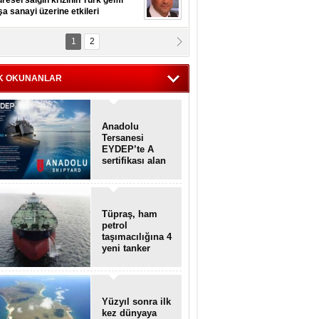
resel salgın krizinin Türk gemi
şa sanayi üzerine etkileri
1
2
pt. MESUT AZMİ GÖKSOY
lavuz kaptan kardeşlerime
hafen...
K OKUNANLAR
Anadolu
Tersanesi
EYDEP’te A
sertifikası alan
ilk tersane oldu
Tüpraş, ham
petrol
taşımacılığına 4
yeni tanker
daha ekliyor
Yüzyıl sonra ilk
kez dünyaya