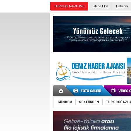
TURKISH MARITIME
Sitene Ekle
Haberler
Günün Haberleri
GÜNDEM
SEKTÖRDEN
TÜRK BOĞAZLA