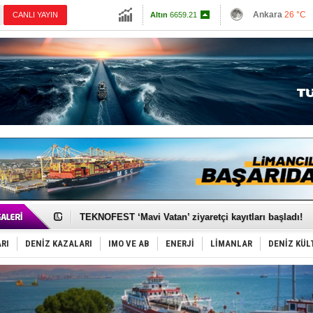
13779.39
Ankara
26 °C
CANLI YAYIN
Altın
6659.21
İzmir
30 °C
Dolar
47.6892
Antalya
28 °C
Euro
55.1589
Muğla
28 °C
Çanakkale
26 
TAYK - Eker Olympos Regatta'da ilk start!
İstanbul ve Çanakkale: 6 ayda 40.000 gemi
TEKNOFEST ‘Mavi Vatan’ ziyaretçi kayıtları başladı!
Tersane işçilerinin direnişi, kazanımla sonuçlandı
İngiliz aktivistler, gemide mahsur kaldı!
RI
DENİZ KAZALARI
IMO VE AB
ENERJİ
LİMANLAR
DENİZ KÜL
FESCO, Karadeniz'de yeni sevkiyat taleplerini durdur
DESE, BIMCO’ya katıldı
GİMBİRDER gemi inşa yan sanayinin sorunlarını tartış
35 milyon TL'lik tekne projesinde karar çıktı
İnsansız cankurtaran ihalesini BlueForge kazandı