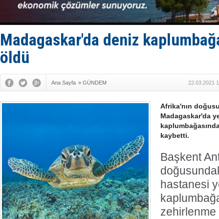
Fairline, T
Baltık Deni
Runit kubb
Limana dad
Madagaskar'da deniz kaplumbağas
Türk Loydu
öldü
Ana Sayfa
»
GÜNDEM
22.03.2021 1
Afrika'nın doğus
Madagaskar'da ye
kaplumbağasından
kaybetti.
Başkent An
doğusundak
hastanesi ye
kaplumbağas
zehirlenme 