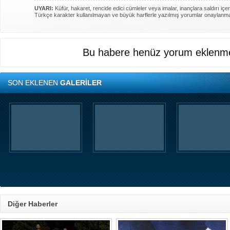
UYARI:
Küfür, hakaret, rencide edici cümleler veya imalar, inançlara saldırı içer
Türkçe karakter kullanılmayan ve büyük harflerle yazılmış yorumlar onaylanm
Bu habere henüz yorum eklenme
SON EKLENEN
GALERİLER
Diğer Haberler