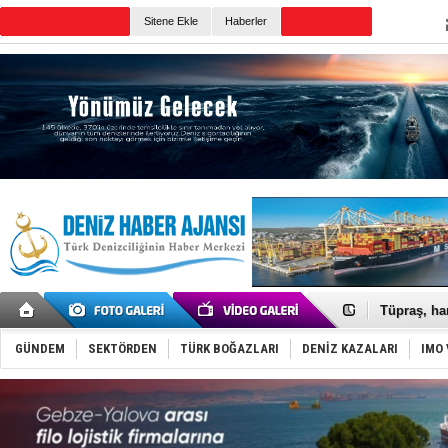
TURKISH MARITIME
Sitene Ekle
Haberler
CANLI YAYIN
Günün Haberleri
Anadolu Te
Derince, I
Tüpraş, ha
İTU AUV, D
LNG taşıma
GÜNDEM
SEKTÖRDEN
TÜRK BOĞAZLARI
DENİZ KAZALARI
IMO 
PROYAD, yat
Türkiye-Ir
Türk Armat
Deniz turi
DÖDER, 28.