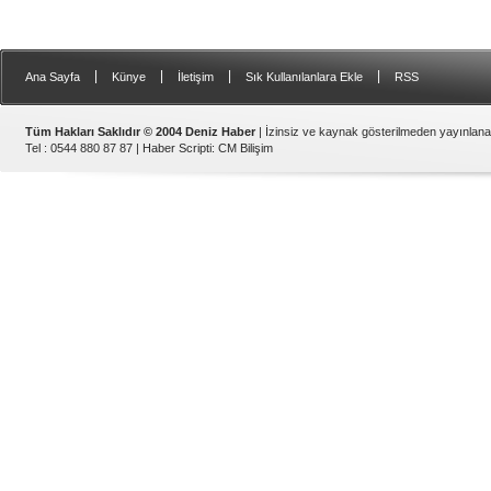
|
|
|
|
Ana Sayfa
Künye
İletişim
Sık Kullanılanlara Ekle
RSS
Tüm Hakları Saklıdır © 2004 Deniz Haber
| İzinsiz ve kaynak gösterilmeden yayınlan
Tel : 0544 880 87 87 |
Haber Scripti
:
CM Bilişim