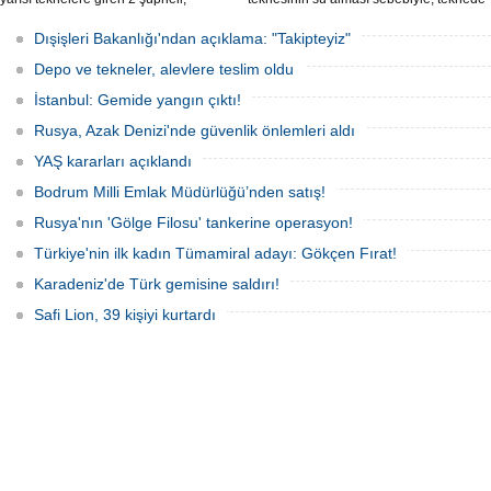
elektronik cihazlar ve değerli eşyalar
bulunan 100 yolcu tahliye edildi,
çaldı. Olay, güvenlik kameralarına
teknenin batmaması için bölgede
Dışişleri Bakanlığı'ndan açıklama: "Takipteyiz"
yansıdı, tekne sahiplerinin ihbarıyla
kurtarma çalışması başlatıldı.
jandarma inceleme başlattı.
Depo ve tekneler, alevlere teslim oldu
İstanbul: Gemide yangın çıktı!
Rusya, Azak Denizi'nde güvenlik önlemleri aldı
YAŞ kararları açıklandı
Bodrum Milli Emlak Müdürlüğü’nden satış!
Rusya'nın 'Gölge Filosu' tankerine operasyon!
Türkiye'nin ilk kadın Tümamiral adayı: Gökçen Fırat!
Karadeniz'de Türk gemisine saldırı!
Safi Lion, 39 kişiyi kurtardı