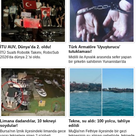
İTU AUV, Dünya’da 2. oldu!
Türk Armatöre 'Uyuşturucu'
tutuklaması!
İTÜ Sualtı Robotik Takımı, RoboSub
2026'da dünya 2.'si oldu.
Midilli ile Ayvalık arasında sefer yapan
bir şirketin sahibinin Yunanistan'da
tutuklandığı bildirildi.
Limana dadandılar, 10 tekneyi
Tekne, su aldı: 100 yolcu, tahliye
soydular!
edildi
Bursa'nın İznik ilçesindeki limanda gece
Muğla'nın Fethiye ilçesinde bir gezi
yarısı teknelere giren 2 şüpheli,
teknesinin su alması sebebiyle, teknede