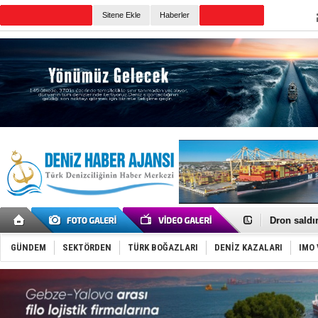
Sitene Ekle
Haberler
Günün Haberleri
Gemi tasar
Makine arı
Dron saldı
'REGAL 1' i
Gemide 5 t
GÜNDEM
SEKTÖRDEN
TÜRK BOĞAZLARI
DENİZ KAZALARI
IMO 
Yakıt barcı
Rus İHA’la
Karadeniz’
Tatil hesab
Rusya, göl