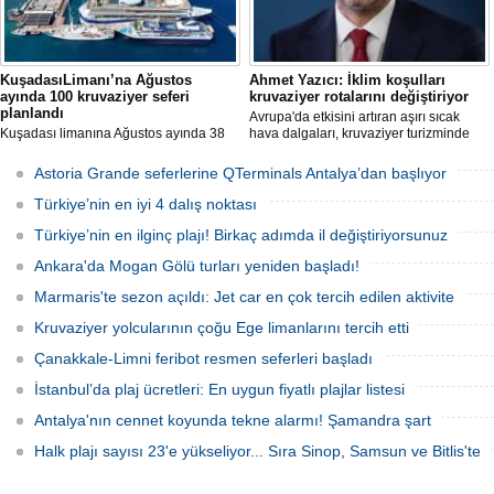
KuşadasıLimanı’na Ağustos
Ahmet Yazıcı: İklim koşulları
ayında 100 kruvaziyer seferi
kruvaziyer rotalarını değiştiriyor
planlandı
Avrupa'da etkisini artıran aşırı sıcak
Kuşadası limanına Ağustos ayında 38
hava dalgaları, kruvaziyer turizminde
farklı kruvaziyer gemisi 100 kez
rota tercihlerini değiştiriyor. Alaska,
uğrayacak. En yoğun günün 28 Ağustos
Norveç Fiyortları, İzlanda ve Kuzey
Astoria Grande seferlerine QTerminals Antalya’dan başlıyor
olduğu açıklandı.
Avrupa rotalarına ilgi artarken, deneyim
odaklı seyahat anlayışı sektörün yeni
Türkiye’nin en iyi 4 dalış noktası
büyüme alanı olarak öne çıkıyor.
Türkiye’nin en ilginç plajı! Birkaç adımda il değiştiriyorsunuz
Ankara'da Mogan Gölü turları yeniden başladı!
Marmaris'te sezon açıldı: Jet car en çok tercih edilen aktivite
Kruvaziyer yolcularının çoğu Ege limanlarını tercih etti
Çanakkale-Limni feribot resmen seferleri başladı
İstanbul’da plaj ücretleri: En uygun fiyatlı plajlar listesi
Antalya'nın cennet koyunda tekne alarmı! Şamandra şart
Halk plajı sayısı 23'e yükseliyor... Sıra Sinop, Samsun ve Bitlis'te