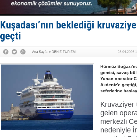
Enejota ti
Denizcilik
Türkiye’den
‘14. Olymp
Kuşadası’nın beklediği kruvaziy
Taksi Botla
geçti
Ana Sayfa
»
DENİZ TURİZMİ
23.04.2026 1
Hürmüz Boğazı'nd
gemisi, savaş bö
Yunan operatör Ce
Akdeniz'e geçtiğ
seferlerine başlay
Kruvaziyer 
gelen opera
merkezli Ce
nedeniyle İ