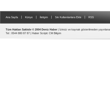
|
|
|
|
Ana Sayfa
Künye
İletişim
Sık Kullanılanlara Ekle
RSS
Tüm Hakları Saklıdır © 2004 Deniz Haber
| İzinsiz ve kaynak gösterilmeden yayınlan
Tel : 0544 880 87 87 |
Haber Scripti
:
CM Bilişim