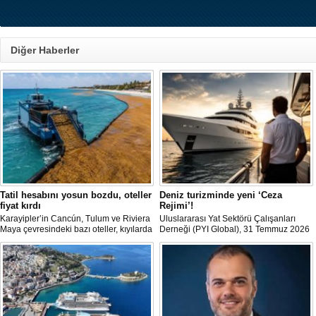
Diğer Haberler
Tatil hesabını yosun bozdu, oteller
Deniz turizminde yeni ‘Ceza
fiyat kırdı
Rejimi’!
Karayipler’in Cancún, Tulum ve Riviera
Uluslararası Yat Sektörü Çalışanları
Maya çevresindeki bazı oteller, kıyılarda
Derneği (PYI Global), 31 Temmuz 2026
biriken ve çürüdükçe ağır koku yayan
tarihinde yürürlüğe giren 7590 sayılı
sargassum yosununun rezervasyonları
Kanun’un deniz turizmine etkilerine
yavaşlatması üzerine yaz fiyatlarında
ilişkin bir değerlendirme yayımladı.
yüzde 40’a varan indirimlere yöneldi.