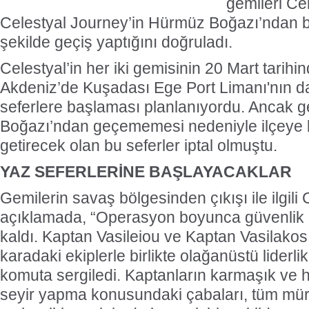
gemileri Ce
Celestyal Journey’in Hürmüz Boğazı’ndan ba
şekilde geçiş yaptığını doğruladı.
Celestyal’in her iki gemisinin 20 Mart tarihi
Akdeniz’de Kuşadası Ege Port Limanı'nın da
seferlere başlaması planlanıyordu. Ancak 
Boğazı’ndan geçememesi nedeniyle ilçeye b
getirecek olan bu seferler iptal olmuştu.
YAZ SEFERLERİNE BAŞLAYACAKLAR
Gemilerin savaş bölgesinden çıkışı ile ilgili
açıklamada, “Operasyon boyunca güvenlik m
kaldı. Kaptan Vasileiou ve Kaptan Vasilakos
karadaki ekiplerle birlikte olağanüstü liderl
komuta sergiledi. Kaptanların karmaşık ve 
seyir yapma konusundaki çabaları, tüm müre